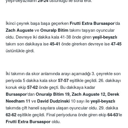
yeşil-beyazlıların
29-24
üstünlüğü ile sona erdi.
İkinci çeyrek başa başa geçerken
Frutti Extra Bursaspor
‘da
Zach Auguste
ve
Onuralp Bitim
takımı taşıyan oyuncular
oldu. Devreye iki dakika kala 41-38 önde giren
yeşil-beyazlı
takım son dakikaya ise
45-41
önde girerken devreye ise
47-45
üstünlükle girdi.
İki takımın da skor anlamında arayı açamadığı 3. çeyrekte son
periyoda 5 dakika kala skor
57-57
eşitlikle geçildi. 26. dakikayı
konuk ekip
57-62
önde geçti. Bu dakikaya kadar
Bursaspor
‘dan
Onuralp Bitim 19, Zach Auguste 12, Derek
Needham 11
ve
David Dudzinski
10 sayı ile
yeşil-beyazlı
takımda çift haneli sayılara ulaşan oyuncular oldu. 29. dakika
62-62
eşitlikle geçildi. Final periyoduna önde giren ekip
64-63
‘le
Frutti Extra Bursaspor
oldu.