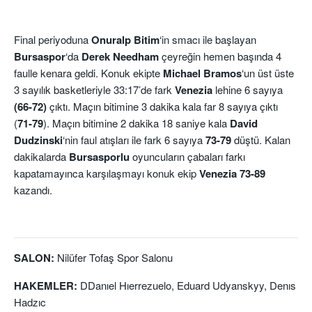
Final periyoduna
Onuralp Bitim
‘in smacı ile başlayan
Bursaspor
‘da
Derek Needham
çeyreğin hemen başında 4
faulle kenara geldi. Konuk ekipte
Michael
Bramos
‘un üst üste
3 sayılık basketleriyle 33:17’de fark
Venezia
lehine 6 sayıya
(66-72)
çıktı. Maçın bitimine 3 dakika kala far 8 sayıya çıktı
(
71-79
). Maçın bitimine 2 dakika 18 saniye kala
David
Dudzinski
‘nin faul atışları ile fark 6 sayıya
73-79
düştü. Kalan
dakikalarda
Bursasporlu
oyuncuların çabaları farkı
kapatamayınca karşılaşmayı konuk ekip
Venezia
73-89
kazandı.
SALON:
Nilüfer Tofaş Spor Salonu
HAKEMLER:
DDanıel Hıerrezuelo, Eduard Udyanskyy, Denıs
Hadzıc