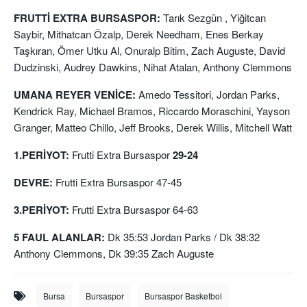
FRUTTİ EXTRA BURSASPOR:
Tarık Sezgün , Yiğitcan
Saybir, Mithatcan Özalp, Derek Needham, Enes Berkay
Taşkıran, Ömer Utku Al, Onuralp Bitim, Zach Auguste, David
Dudzinski, Audrey Dawkins, Nihat Atalan, Anthony Clemmons
UMANA REYER VENİCE:
Amedo Tessitori, Jordan Parks,
Kendrick Ray, Michael Bramos, Riccardo Moraschini, Yayson
Granger, Matteo Chillo, Jeff Brooks, Derek Willis, Mitchell Watt
1.PERİYOT:
Frutti Extra Bursaspor
29-24
DEVRE:
Frutti Extra Bursaspor 47-45
3.PERİYOT:
Frutti Extra Bursaspor 64-63
5 FAUL ALANLAR:
Dk 35:53 Jordan Parks / Dk 38:32
Anthony Clemmons, Dk 39:35 Zach Auguste
Bursa
Bursaspor
Bursaspor Basketbol