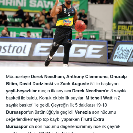
Mücadeleye
Derek Needham, Anthony Clemmons, Onuralp
Bitim, David Dudzinski
ve
Zach Auguste
5’i ile başlayan
yeşil-beyazlılar
maçın ilk sayısını
Derek Needham
‘ın 3 sayılık
basketi ile buldu. Konuk ekibin ilk sayıları
Mitchell Watt
‘ın 2
sayılık basketi ile geldi. Çeyreğin ilk 5 dakikası 19-13
Bursaspor
‘un üstünlüğüyle geçildi.
Venezia
son hücumu
değerlendiremeyip top kaybı yaparken
Frutti Extra
Bursaspor
da son hücumu değerlendiremeyince ilk çeyrek