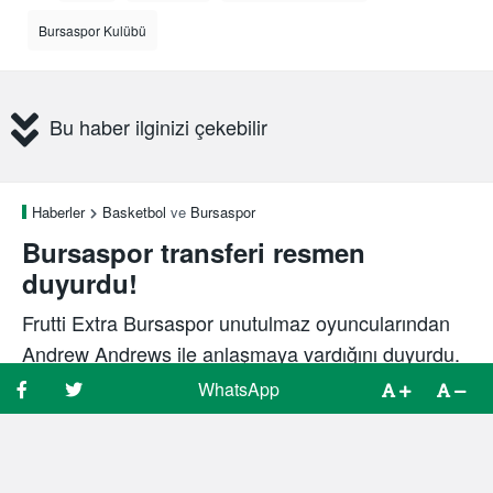
Bursaspor Kulübü
Bu haber ilginizi çekebilir
Haberler
Basketbol
ve
Bursaspor
Bursaspor transferi resmen
duyurdu!
Frutti Extra Bursaspor unutulmaz oyuncularından
Andrew Andrews ile anlaşmaya vardığını duyurdu.
WhatsApp
WhatsApp
Spor Bursa
3 yıl önce
15 Mart, 20:45