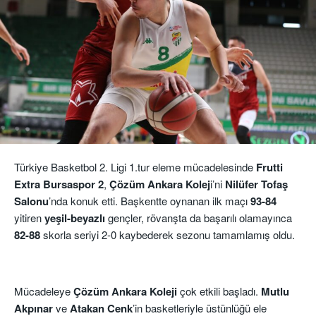
Türkiye Basketbol 2. Ligi 1.tur eleme mücadelesinde
Frutti
Extra Bursaspor 2
,
Çözüm Ankara Kolej
i’ni
Nilüfer Tofaş
Salonu
’nda konuk etti. Başkentte oynanan ilk maçı
93-84
yitiren
yeşil-beyazlı
gençler, rövanşta da başarılı olamayınca
82-88
skorla seriyi 2-0 kaybederek sezonu tamamlamış oldu.
Mücadeleye
Çözüm Ankara Koleji
çok etkili başladı.
Mutlu
Akpınar
ve
Atakan Cenk
’in basketleriyle üstünlüğü ele