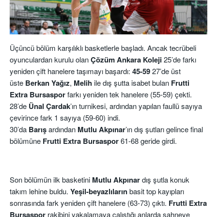
Üçüncü bölüm karşılıklı basketlerle başladı. Ancak tecrübeli
oyunculardan kurulu olan
Çözüm Ankara Koleji
25’de farkı
yeniden çift hanelere taşımayı başardı:
45-59
27’de üst
üste
Berkan Yağız
,
Melih
ile dış şutta isabet bulan
Frutti
Extra Bursaspor
farkı yeniden tek hanelere (55-59) çekti.
28’de
Ünal Çardak
’ın turnikesi, ardından yapılan faullü sayıya
çevirince fark 1 sayıya (59-60) indi.
30’da
Barış
ardından
Mutlu Akpınar
’ın dış şutları gelince final
bölümüne
Frutti Extra Bursaspor
61-68 geride girdi.
Son bölümün ilk basketini
Mutlu Akpınar
dış şutla konuk
takım lehine buldu.
Yeşil-beyazlıların
basit top kayıpları
sonrasında fark yeniden çift hanelere (63-73) çıktı.
Frutti Extra
Bursaspor
rakibini yakalamaya çalıştığı anlarda sahneye