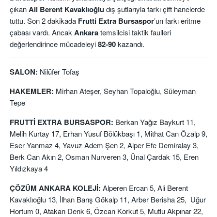
çıkan
Ali Berent Kavaklıoğlu
dış şutlarıyla farkı çift hanelerde
tuttu. Son 2 dakikada
Frutti Extra
Bursaspor
’un farkı eritme
çabası vardı. Ancak
Ankara
temsilcisi taktik faulleri
değerlendirince mücadeleyi
82-90
kazandı.
SALON:
Nilüfer Tofaş
HAKEMLER:
Mirhan Ateşer, Seyhan Topaloğlu, Süleyman
Tepe
FRUTTİ EXTRA BURSASPOR:
Berkan Yağız Baykurt 11,
Melih Kurtay 17, Erhan Yusuf Bölükbaşı 1, Mithat Can Özalp 9,
Eser Yanmaz 4, Yavuz Adem Şen 2, Alper Efe Demiralay 3,
Berk Can Akın 2, Osman Nurveren 3, Ünal Çardak 15, Eren
Yıldızkaya 4
ÇÖZÜM ANKARA KOLEJİ:
Alperen Ercan 5, Ali Berent
Kavaklıoğlu 13, İlhan Barış Gökalp 11, Arber Berisha 25, Uğur
Hortum 0, Atakan Denk 6, Özcan Korkut 5, Mutlu Akpınar 22,