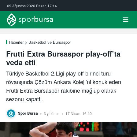
09 Ağustos 2026 Pazar, 17:14
Haberler
Basketbol
ve
Bursaspor
Frutti Extra Bursaspor play-off’ta
veda etti
Türkiye Basketbol 2.Ligi play-off birinci turu
rövanşında Çözüm Ankara Koleji’ni konuk eden
Frutti Extra Bursaspor rakibine mağlup olarak
sezonu kapattı.
Spor Bursa
3 yıl önce
17 Nisan, 16:40