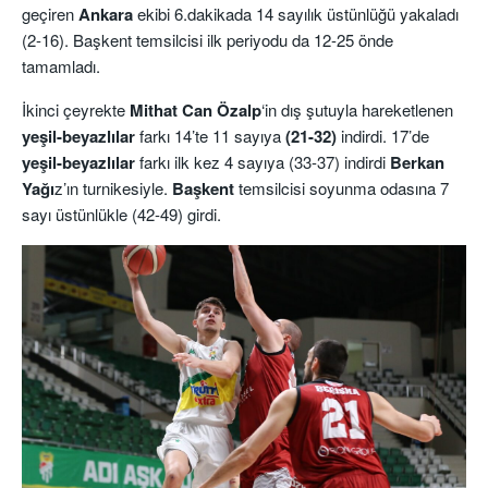
geçiren
Ankara
ekibi 6.dakikada 14 sayılık üstünlüğü yakaladı
(2-16). Başkent temsilcisi ilk periyodu da 12-25 önde
tamamladı.
İkinci çeyrekte
Mithat Ca
n Özalp
‘in dış şutuyla hareketlenen
yeşil-beyazlılar
farkı 14’te 11 sayıya
(21-32)
indirdi. 17’de
yeşil-beyazlılar
farkı ilk kez 4 sayıya (33-37) indirdi
Berkan
Yağı
z’ın turnikesiyle.
Başkent
temsilcisi soyunma odasına 7
sayı üstünlükle (42-49) girdi.