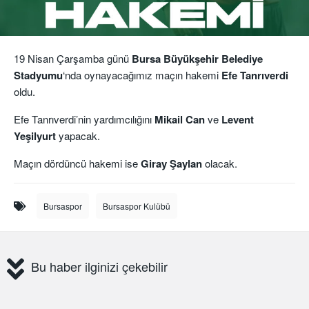
19 Nisan Çarşamba günü
Bursa Büyükşehir Belediye
Stadyumu
‘nda oynayacağımız maçın hakemi
Efe Tanrıverdi
oldu.
Efe Tanrıverdi’nin yardımcılığını
Mikail Can
ve
Levent
Yeşilyurt
yapacak.
Maçın dördüncü hakemi ise
Giray Şaylan
olacak.
Bursaspor
Bursaspor Kulübü
Bu haber ilginizi çekebilir