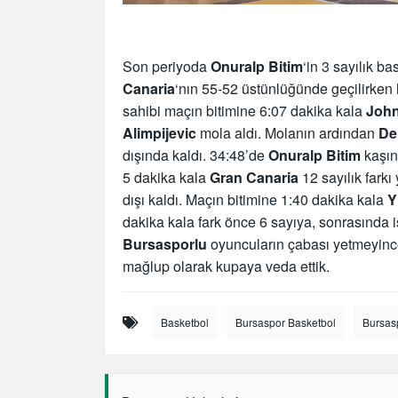
Son periyoda
Onuralp Bitim
‘in 3 sayılık ba
Canaria
‘nın 55-52 üstünlüğünde geçilirken
sahibi maçın bitimine 6:07 dakika kala
John
Alimpijevic
mola aldı. Molanın ardından
De
dışında kaldı. 34:48’de
Onuralp Bitim
kaşına
5 dakika kala
Gran Canaria
12 sayılık farkı
dışı kaldı. Maçın bitimine 1:40 dakika kala
Y
dakika kala fark önce 6 sayıya, sonrasında
Bursasporlu
oyuncuların çabası yetmeyin
mağlup olarak kupaya veda ettik.
Basketbol
Bursaspor Basketbol
Bursas