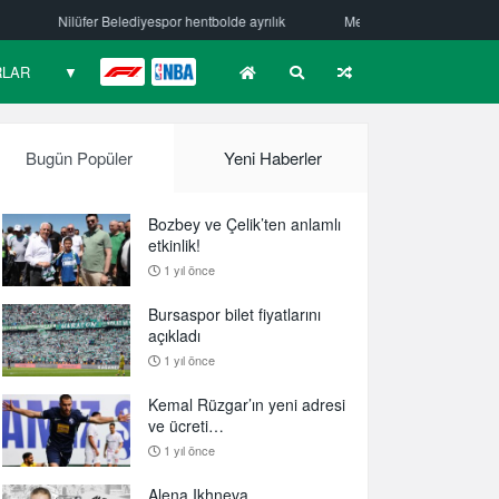
yrılık
Mehmet Güzelsöz’den mesaj var!
Bursaspor Yörsan’da alty
RLAR
▼
F1
NBA
Bugün Popüler
Yeni Haberler
Bozbey ve Çelik’ten anlamlı
etkinlik!
1 yıl önce
Bursaspor bilet fiyatlarını
açıkladı
1 yıl önce
Kemal Rüzgar’ın yeni adresi
ve ücreti…
1 yıl önce
Alena Ikhneva