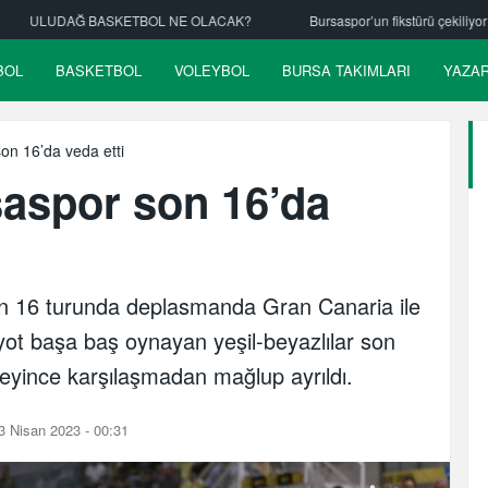
?
Bursaspor’un fikstürü çekiliyor
Nilüfer Belediyespor hentbolde a
BOL
BASKETBOL
VOLEYBOL
BURSA TAKIMLARI
YAZA
son 16’da veda etti
saspor son 16’da
on 16 turunda deplasmanda Gran Canaria ile
riyot başa baş oynayan yeşil-beyazlılar son
eyince karşılaşmadan mağlup ayrıldı.
 Nisan 2023 - 00:31