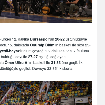
 olurken 12. dakika
Bursaspor
‘un
20-22
üstünlüğüyle
eçti. 15. dakikada
Onuralp Bitim
‘in basketi ile skor 25-
yeşil-beyazlı
takım çeyreğin 5. dakikasında 6. faulünü
n bulduğu sayı ile
27-27
eşitliği sağlayan
ala
Ömer Utku Al
‘ın basketi ile
31-33
öne geçti. İlk
tünlüğüyle geçildi. Devreye 33-35’lik skorla