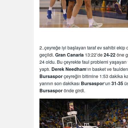
2..çeyreğe iyi başlayan taraf ev sahibi ekip
geçildi.
Gran Canaria
13:22’de
24-22
öne g
24 oldu. Bu çeyrekte faul problemi yaşayan
yaptı.
Derek Needham
‘ın basket ve faulde
Bursaspor
çeyreğin bitimine 1:53 dakika k
yarının son dakikası
Bursaspor
‘un
31-35
üs
Bursaspor
önde girdi.