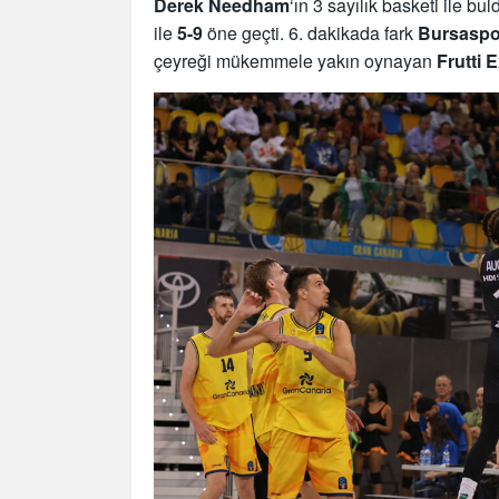
Derek Needham
‘ın 3 sayılık basketi ile bul
ile
5-9
öne geçti. 6. dakikada fark
Bursaspo
çeyreği mükemmele yakın oynayan
Frutti 