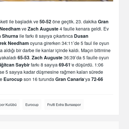
sketi ile başladık ve
50-52
öne geçtik. 23. dakika
Gran
Needham
ve
Zach Auguste
4 faulle kenara geldi. Ev
 Shurna
ile farkı 8 sayıya çıkartınca
Dusan
rek Needham
oyuna girerken 34:11’de 5 faul ile oyun
 aldığı bir darbe ile kanlar içinde kaldı. Maçın bitimine
 yakaladı
65-53
.
Zach Auguste
36:39’da 5 faulle oyun
iğitcan Saybir
farkı 8 sayıya
69-61
‘e düşürdü. 1:06
 ise 5 sayıya kadar düşmesine rağmen kalan sürede
ce
Eurocup
son 16 turunda
Gran Canaria
‘ya
72-66
por Kulübü
Eurocup
Frutti Extra Bursaspor