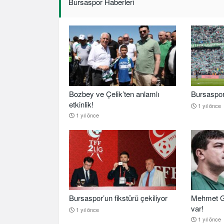
Bursaspor Haberleri
Bozbey ve Çelik’ten anlamlı
Bursaspor b
etkinlik!
1 yıl önce
1 yıl önce
Bursaspor’un fikstürü çekiliyor
Mehmet G
var!
1 yıl önce
1 yıl önce