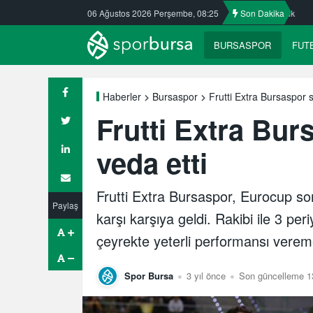
Nilüfer’de yaz okullarına ilgi büyük
06 Ağustos 2026 Perşembe, 08:25
ULUDAĞ BASKETBOL NE OLACAK
Son Dakika
BURSASPOR
FUT
Frutti Extra Bursaspor 
Haberler
Bursaspor
Frutti Extra Bur
veda etti
Frutti Extra Bursaspor, Eurocup s
Paylaş
karşı karşıya geldi. Rakibi ile 3 pe
çeyrekte yeterli performansı verem
Spor Bursa
3 yıl önce
Son güncelleme 13