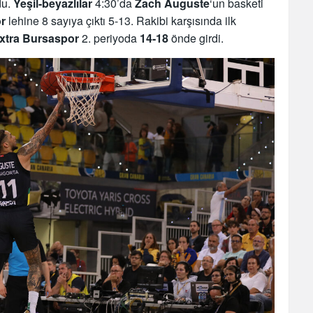
du.
Yeşil-beyazlılar
4:30’da
Zach Auguste
‘un basketi
r
lehine 8 sayıya çıktı 5-13. Rakibi karşısında ilk
Extra Bursaspor
2. periyoda
14-18
önde girdi.