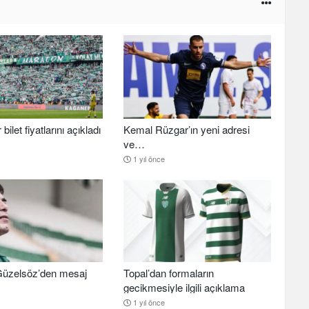
ilet fiyatlarını açıkladı
Kemal Rüzgar’ın yeni adresi
ve…
1 yıl önce
üzelsöz’den mesaj
Topal’dan formaların
gecikmesiyle ilgili açıklama
1 yıl önce