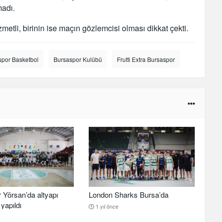
adı.
zmetli, birinin ise maçın gözlemcisi olması dikkat çekti.
spor Basketbol
Bursaspor Kulübü
Frutti Extra Bursaspor
 Yörsan’da altyapı
London Sharks Bursa’da
yapıldı
1 yıl önce