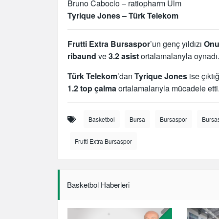
Bruno Caboclo – ratiopharm Ulm
Tyrique Jones – Türk Telekom
Frutti Extra Bursaspor
’un genç yıldızı
Onur
ribaund
ve
3.2 asist
ortalamalarıyla oynadı
Türk Telekom
’dan
Tyrique Jones
ise çıktı
1.2 top çalma
ortalamalarıyla mücadele etti
Basketbol
Bursa
Bursaspor
Bursa
Frutti Extra Bursaspor
Basketbol Haberleri