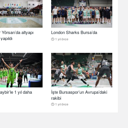
 Yörsan’da altyapı
London Sharks Bursa’da
yapıldı
1 yıl önce
aybir’le 1 yıl daha
İşte Bursaspor’un Avrupa’daki
rakibi
1 yıl önce