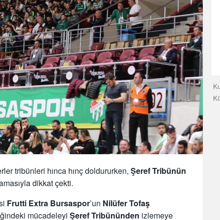
Ku
K
ler tribünleri hınca hınç doldururken,
Şeref Tribünün
amasıyla dikkat çekti.
si
Frutti Extra
Bursaspor
’un
Nilüfer Tofaş
liğindeki mücadeleyi
Şeref Tribününden
izlemeye