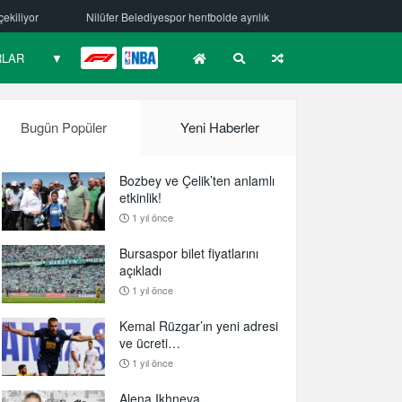
yespor hentbolde ayrılık
Mehmet Güzelsöz’den mesaj var!
Bursas
RLAR
▼
F1
NBA
Bugün Popüler
Yeni Haberler
Bozbey ve Çelik’ten anlamlı
etkinlik!
1 yıl önce
Bursaspor bilet fiyatlarını
açıkladı
1 yıl önce
Kemal Rüzgar’ın yeni adresi
ve ücreti…
1 yıl önce
Alena Ikhneva