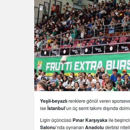
Yeşil-beyazlı
renklere gönül veren sporsever
ise
İstanbul
’un üç semt takımı dışında dolm
Ligin üçüncüsü
Pınar Karşıyaka
ile beşinci
Salonu
’nda oynanan
Anadolu
derbisi nite