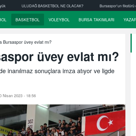
BOL NE OLACAK?
Bursaspor’un fikstürü çekiliyor
Nilüfer Beledi
BOL
BASKETBOL
VOLEYBOL
BURSA TAKIMLARI
YAZA
ra Bursaspor üvey evlat mı?
saspor üvey evlat mı?
de inanılmaz sonuçlara imza atıyor ve ligde
 Nisan 2023 - 18:56