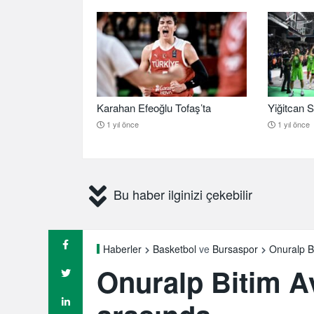
Karahan Efeoğlu Tofaş’ta
Yiğitcan S
1 yıl önce
1 yıl önce
Bu haber ilginizi çekebilir
Onuralp Bi
Haberler
Basketbol
ve
Bursaspor
Onuralp Bitim Av