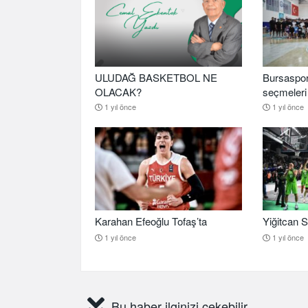
ULUDAĞ BASKETBOL NE
Bursaspor
OLACAK?
seçmeleri 
1 yıl önce
1 yıl önce
Karahan Efeoğlu Tofaş’ta
Yiğitcan S
1 yıl önce
1 yıl önce
Bu haber ilginizi çekebilir