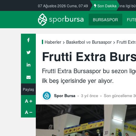
kasspor’da
Nilüfer’de yaz okullarına ilgi büyük
07 Ağustos 2026 Cuma, 07:49
Son Dakika
ULUDAĞ BASKET
BURSASPOR
FUT
Frutti Ext
Haberler
Basketbol
ve
Bursaspor
Frutti Extra Bur
Frutti Extra Bursaspor bu sezon lig
ilk beş içerisinde yer alıyor.
Paylaş
Spor Bursa
3 yıl önce
Son güncelleme 30