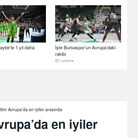
aybir’le 1 yıl daha
İşte Bursaspor’un Avrupa’daki
rakibi
1 yıl önce
tim Avrupa’da en iyiler arasında
rupa’da en iyiler