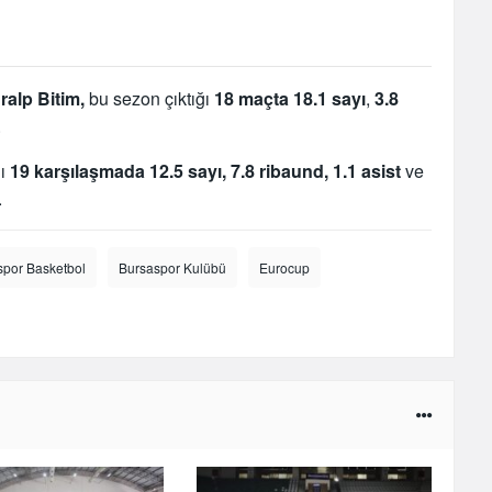
alp Bitim,
bu sezon çıktığı
18 maçta 18.1 sayı
,
3.8
.
ğı
19 karşılaşmada 12.5 sayı, 7.8 ribaund, 1.1 asist
ve
.
spor Basketbol
Bursaspor Kulübü
Eurocup