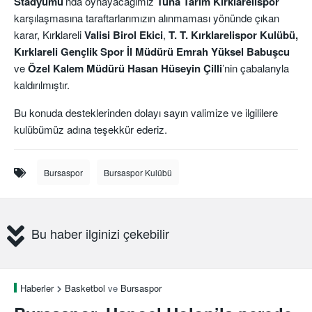
Stadyumu
’nda oynayacağımız
Tuna Tarım Kırklarelispor
karşılaşmasına taraftarlarımızın alınmaması yönünde çıkan
karar, Kır
k
lareli
Valisi Birol Ekici
,
T. T. Kırklarelispor Kulübü,
Kırklareli Gençlik Spor İl Müdürü Emrah Yüksel Babuşcu
ve
Özel Kalem Müdürü Hasan Hüseyin Çilli
’nin çabalarıyla
kaldırılmıştır.
Bu konuda desteklerinden dolayı sayın valimize ve ilgililere
kulübümüz adına teşekkür ederiz.
Bursaspor
Bursaspor Kulübü
Bu haber ilginizi çekebilir
Haberler
Basketbol
ve
Bursaspor