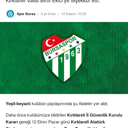
Kırklareli Valisi Birol Ekici’ye teşekkür etti.
Spor Bursa
3 yıl önce
10 Kasım, 10:33
Yeşil-beyazlı
kulübün paylaşımında şu ifadeler yer aldı;
Daha önce kulübümüze bildirilen
Kırklareli İl Güvenlik Kurulu
Kararı
gereği 12 Ekim Pazar günü
Kırklareli Atatürk