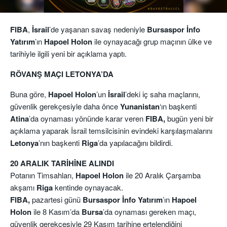
FIBA
,
İsrail
’de yaşanan savaş nedeniyle
Bursaspor İnfo
Yatırım
’ın
Hapoel Holon
ile oynayacağı grup maçının ülke ve
tarihiyle ilgili yeni bir açıklama yaptı.
RÖVANŞ MAÇI LETONYA’DA
Buna göre,
Hapoel
Holon
’un
İsrail
’deki iç saha maçlarını,
güvenlik gerekçesiyle daha önce
Yunanistan
‘ın başkenti
Atina
’da oynaması yönünde karar veren
FIBA,
bugün yeni bir
açıklama yaparak İsrail temsilcisinin evindeki karşılaşmalarını
Letonya
’nın başkenti
Riga
’da yapılacağını bildirdi.
20 ARALIK TARİHİNE ALINDI
Potanın Timsahları,
Hapoel Holon
ile 20 Aralık Çarşamba
akşamı
Riga
kentinde oynayacak.
FIBA,
pazartesi günü
Bursaspor İnfo
Yatırım
’ın
Hapoel
Holon
ile 8 Kasım’da
Bursa
’da oynaması gereken maçı,
güvenlik gerekçesiyle 29 Kasım tarihine ertelendiğini