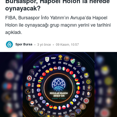
Bursaspor, Hapoel Holon’la nerede
oynayacak?
FIBA, Bursaspor İnfo Yatırım’ın Avrupa’da Hapoel
Holon ile oynayacağı grup maçının yerini ve tarihini
açıkladı.
Spor Bursa
3 yıl önce
09 Kasım, 10:57