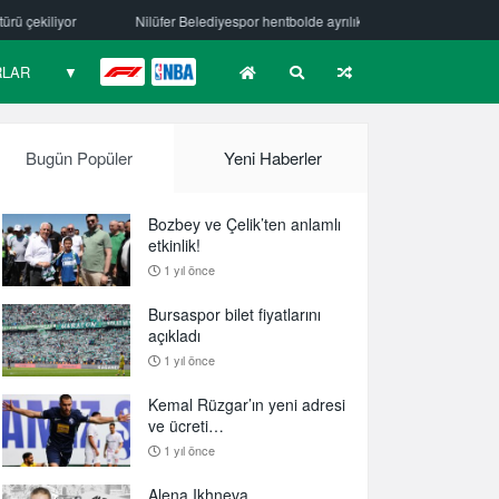
lediyespor hentbolde ayrılık
Mehmet Güzelsöz’den mesaj var!
Bu
RLAR
▼
F1
NBA
Bugün Popüler
Yeni Haberler
Bozbey ve Çelik’ten anlamlı
etkinlik!
1 yıl önce
Bursaspor bilet fiyatlarını
açıkladı
1 yıl önce
Kemal Rüzgar’ın yeni adresi
ve ücreti…
1 yıl önce
Alena Ikhneva