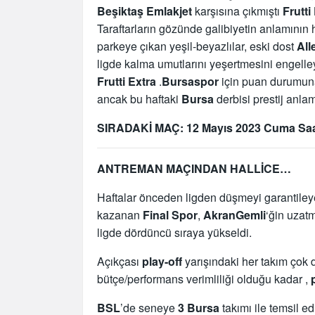
Beşiktaş Emlakjet
karşısına çıkmıştı
Frutt
Taraftarların gözünde galibiyetin anlamının 
parkeye çıkan yeşil-beyazlılar, eski dost
All
ligde kalma umutlarını yeşertmesini engell
Frutti Extra
.
Bursaspor
için puan durumuna 
ancak bu haftaki
Bursa
derbisi prestij anla
SIRADAKİ MAÇ: 12 Mayıs 2023 Cuma Saat
ANTREMAN MAÇINDAN HALLİCE…
Haftalar önceden ligden düşmeyi garantile
kazanan
Final Spor
,
AkranGemli
‘ğin uza
ligde dördüncü sıraya yükseldi.
Açıkçası
play-off
yarışındaki her takım çok 
bütçe/performans verimliliği olduğu kadar ,
BSL
’de seneye
3 Bursa
takımı ile temsil e