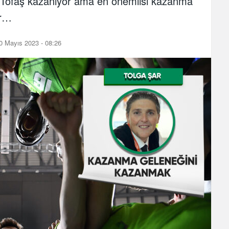
i Tofaş kazanıyor ama en önemlisi kazanma
or…
0 Mayıs 2023 - 08:26