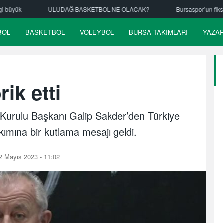
KETBOL NE OLACAK?
Bursaspor’un fikstürü çekiliyor
Nilüfer Be
BOL
BASKETBOL
VOLEYBOL
BURSA TAKIMLARI
YAZA
ik etti
Kurulu Başkanı Galip Sakder’den Türkiye
mına bir kutlama mesajı geldi.
2 Mayıs 2023 - 11:02