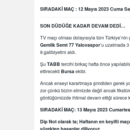
SIRADAKİ MAÇ : 12 Mayıs 2023 Cuma Sa
SON DÜDÜĞE KADAR DEVAM DEDİ…
TV maçı olması dolayısıyla tüm Türkiye’nin 
Gemlik Semt 77
Yalovaspor
’u uzatmada 3
9.galibiyetini aldı.
Şu
TABB
tercihi birkaç hafta önce yapılab
ettirecekti
Bursa
ekibi.
Ancak enseyi karartmaya şimdiden gerek yok
zor çünkü bizim elimizde değil ancak fikstü
gördüğümüzde ihtimal devam ettiği sürece
SIRADAKİ MAÇ: 13 Mayıs 2023 Cumarte
Dip Not olarak ta; Haftanın en keyifli ma
yürekten başarılar diliyoruz.