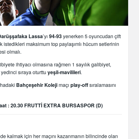
Darüşşafaka
Lassa
’yı
94-93
yenerken 5 oyuncudan çift
k istedikleri maksimum top paylaşımlı hücum setlerinin
si olmalı.
alibiyete ihtiyacı olmasına rağmen 1 sayılık galibiyet,
edinci sıraya oturttu
yeşil-mavilileri
.
ahadaki
Bahçeşehir Koleji
maçı
play-off
sıralamasını
aat : 20.30 FRUTTİ EXTRA BURSASPOR (D)
gde kalmak için her maçını kazanmanın bilincinde olan