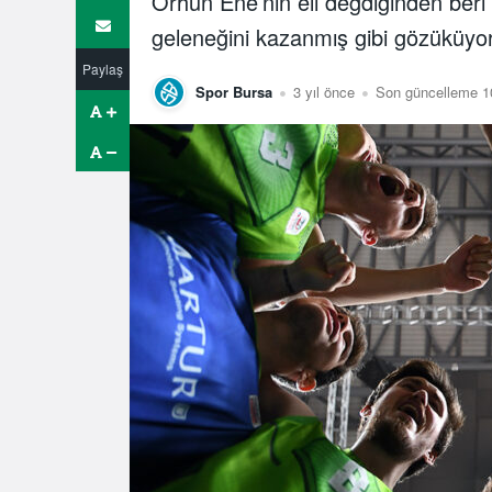
Orhun Ene’nin eli değdiğinden ber
geleneğini kazanmış gibi gözüküy
Paylaş
Spor Bursa
3 yıl önce
Son güncelleme 1