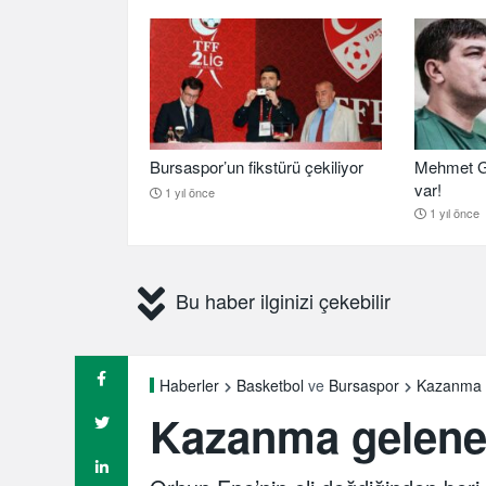
Bursaspor’un fikstürü çekiliyor
Mehmet G
var!
1 yıl önce
1 yıl önce
Bu haber ilginizi çekebilir
Kazanma 
Haberler
Basketbol
ve
Bursaspor
Kazanma gelen