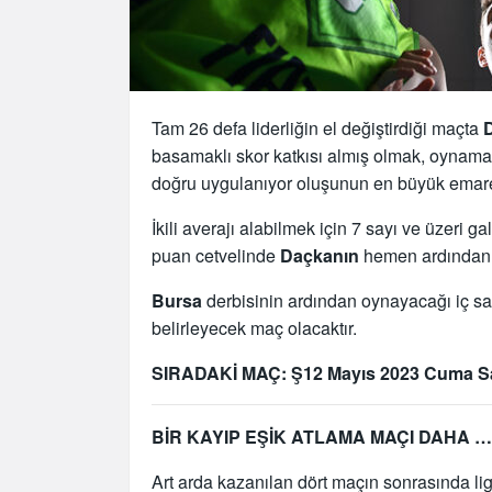
Tam 26 defa liderliğin el değiştirdiği maçta
basamaklı skor katkısı almış olmak, oynama
doğru uygulanıyor oluşunun en büyük emare
İkili averajı alabilmek için 7 sayı ve üzeri g
puan cetvelinde
Daçkanın
hemen ardından y
Bursa
derbisinin ardından oynayacağı iç s
belirleyecek maç olacaktır.
SIRADAKİ MAÇ: Ş12 Mayıs 2023 Cuma S
BİR KAYIP EŞİK ATLAMA MAÇI DAHA …
Art arda kazanılan dört maçın sonrasında li