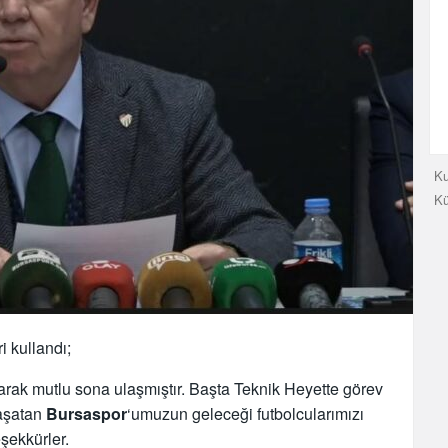
Ku
K
 kullandı;
rak mutlu sona ulaşmıştır. Başta Teknik Heyette görev
yaşatan
Bursaspor
‘umuzun geleceği futbolcularımızı
şekkürler.