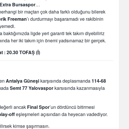
i Extra Bursaspor
…
herhangi bir maçtan çok daha farklı olduğunu bilerek
erik Freeman
’ı durdurmayı başaramadı ve rakibinin
eyemedi.
baktığımızda ligde yeri garanti tek takım diyebiliriz
mında her iki takım için önemi yadsınamaz bir gerçek.
 : 20.30 TOFAŞ (İ)
yen
Antalya Güneşi
karşısında deplasmanda
114-68
tmada
Semt 77 Yalovaspor
karsısında kazanmasıyla
değerli ancak
Final Spor
’un dördüncü bitirmesi
play-off
eşleşmeleri açısından da heyecan vadediyor.
dilirsek kimse şaşırmasın.