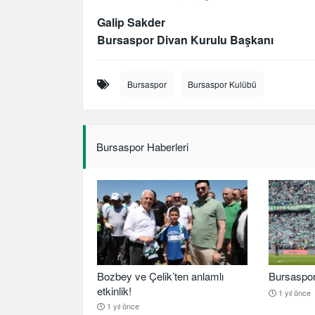
Galip Sakder
Bursaspor Divan Kurulu Başkanı
Bursaspor
Bursaspor Kulübü
Bursaspor Haberleri
Bozbey ve Çelik’ten anlamlı
Bursaspor b
etkinlik!
1 yıl önce
1 yıl önce