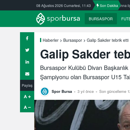
 Kafkasspor’da
08 Ağustos 2026 Cumartesi, 11:43
Nilüfer’de yaz okullarına ilgi büyük
Son Dakika
ULUDAĞ BAS
BURSASPOR
FUT
Galip Sakder tebrik etti
Haberler
Bursaspor
Galip Sakder tebr
Bursaspor Kulübü Divan Başkanlık 
Şampiyonu olan Bursaspor U15 Takı
Paylaş
Spor Bursa
3 yıl önce
Son güncelleme 1