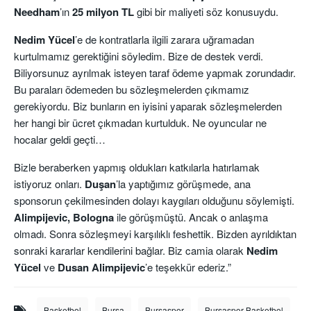
Needham
’ın
25 milyon TL
gibi bir maliyeti söz konusuydu.
Nedim Yücel
’e de kontratlarla ilgili zarara uğramadan
kurtulmamız gerektiğini söyledim. Bize de destek verdi.
Biliyorsunuz ayrılmak isteyen taraf ödeme yapmak zorundadır.
Bu paraları ödemeden bu sözleşmelerden çıkmamız
gerekiyordu. Biz bunların en iyisini yaparak sözleşmelerden
her hangi bir ücret çıkmadan kurtulduk. Ne oyuncular ne
hocalar geldi geçti…
Bizle beraberken yapmış oldukları katkılarla hatırlamak
istiyoruz onları.
Duşan
’la yaptığımız görüşmede, ana
sponsorun çekilmesinden dolayı kaygıları olduğunu söylemişti.
Alimpijevic, Bologna
ile görüşmüştü. Ancak o anlaşma
olmadı. Sonra sözleşmeyi karşılıklı feshettik. Bizden ayrıldıktan
sonraki kararlar kendilerini bağlar. Biz camia olarak
Nedim
Yücel
ve
Dusan Alimpijevic
’e teşekkür ederiz.”
Basketbol
Bursa
Bursaspor
Bursaspor Basketbol