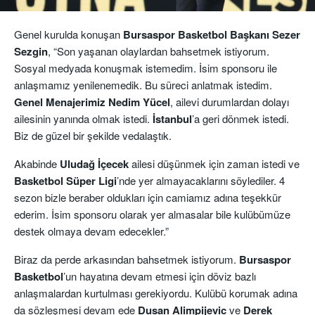
Genel kurulda konuşan
Bursaspor Basketbol Başkanı Sezer
Sezgin
, “Son yaşanan olaylardan bahsetmek istiyorum.
Sosyal medyada konuşmak istemedim. İsim sponsoru ile
anlaşmamız yenilenemedik. Bu süreci anlatmak istedim.
Genel Menajerimiz Nedim Yücel
, ailevi durumlardan dolayı
ailesinin yanında olmak istedi.
İstanbul
’a geri dönmek istedi.
Biz de güzel bir şekilde vedalaştık.
Akabinde
Uludağ İçecek
ailesi düşünmek için zaman istedi ve
Basketbol Süper Ligi
’nde yer almayacaklarını söylediler. 4
sezon bizle beraber oldukları için camiamız adına teşekkür
ederim. İsim sponsoru olarak yer almasalar bile kulübümüze
destek olmaya devam edecekler.”
Biraz da perde arkasından bahsetmek istiyorum.
Bursaspor
Basketbol
’un hayatına devam etmesi için döviz bazlı
anlaşmalardan kurtulması gerekiyordu. Kulübü korumak adına
da sözleşmesi devam ede
Dusan Alimpijevic
ve
Derek