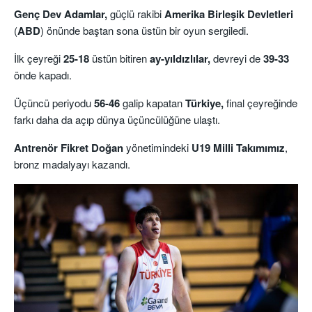
Genç Dev Adamlar,
güçlü rakibi
Amerika Birleşik Devletleri
(
ABD
) önünde baştan sona üstün bir oyun sergiledi.
İlk çeyreği
25-18
üstün bitiren
ay-yıldızlılar,
devreyi de
39-33
önde kapadı.
Üçüncü periyodu
56-46
galip kapatan
Türkiye,
final çeyreğinde
farkı daha da açıp dünya üçüncülüğüne ulaştı.
Antrenör Fikret Doğan
yönetimindeki
U19 Milli Takımımız
,
bronz madalyayı kazandı.