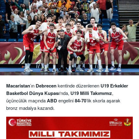
Macaristan
’ın
Debrecen
kentinde düzenlenen
U19 Erkekler
Basketbol Dünya Kupası
‘nda,
U19 Milli Takımımız
,
üçüncülük maçında
ABD
engelini
84-70
’lik skorla aşarak
bronz madalya kazandı.