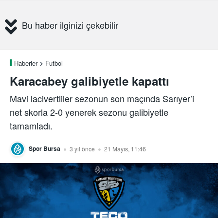
Bu haber ilginizi çekebilir
Haberler
Futbol
Karacabey galibiyetle kapattı
Mavi lacivertliler sezonun son maçında Sarıyer’i
net skorla 2-0 yenerek sezonu galibiyetle
tamamladı.
Spor Bursa
3 yıl önce
21 Mayıs, 11:46