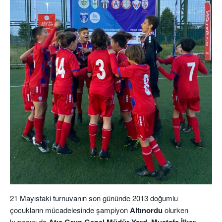
21 Mayıstaki turnuvanın son gününde 2013 doğumlu
çocukların mücadelesinde şampiyon
Altınordu
olurken
kupasını da
Atış Grup Genel Müdür Yard. Mustafa İlker