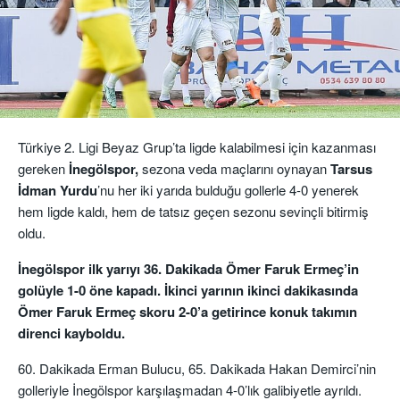
Türkiye 2. Ligi Beyaz Grup’ta ligde kalabilmesi için kazanması
gereken
İnegölspor,
sezona veda maçlarını oynayan
Tarsus
İdman Yurdu
’nu her iki yarıda bulduğu gollerle 4-0 yenerek
hem ligde kaldı, hem de tatsız geçen sezonu sevinçli bitirmiş
oldu.
İnegölspor ilk yarıyı 36. Dakikada Ömer Faruk Ermeç’in
golüyle 1-0 öne kapadı. İkinci yarının ikinci dakikasında
Ömer Faruk Ermeç skoru 2-0’a getirince konuk takımın
direnci kayboldu.
60. Dakikada Erman Bulucu, 65. Dakikada Hakan Demirci’nin
golleriyle İnegölspor karşılaşmadan 4-0’lık galibiyetle ayrıldı.