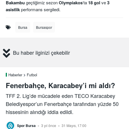
Bakambu
geçtiğimiz sezon
Olympiakos
‘ta
18 gol
ve
3
asistlik
performans sergiledi.
Bursa
Bursaspor
Bu haber ilginizi çekebilir
Haberler
Futbol
Fenerbahçe, Karacabey’i mi aldı?
TFF 2. Lig’de mücadele eden TECO Karacabey
Belediyespor’un Fenerbahçe tarafından yüzde 50
hissesinin alındığı iddia edildi.
Spor Bursa
3 yıl önce
31 Mayıs, 17:00