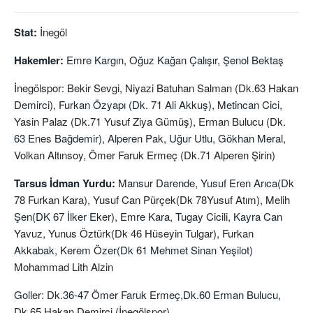
Stat:
İnegöl
Hakemler:
Emre Kargın, Oğuz Kağan Çalışır, Şenol Bektaş
İnegölspor: Bekir Sevgi, Niyazi Batuhan Salman (Dk.63 Hakan
Demirci), Furkan Özyapı (Dk. 71 Ali Akkuş), Metincan Cici,
Yasin Palaz (Dk.71 Yusuf Ziya Gümüş), Erman Bulucu (Dk.
63 Enes Bağdemir), Alperen Pak, Uğur Utlu, Gökhan Meral,
Volkan Altınsoy, Ömer Faruk Ermeç (Dk.71 Alperen Şirin)
Tarsus İdman Yurdu:
Mansur Darende, Yusuf Eren Arıca(Dk
78 Furkan Kara), Yusuf Can Pürçek(Dk 78Yusuf Atım), Melih
Şen(DK 67 İlker Eker), Emre Kara, Tugay Cicili, Kayra Can
Yavuz, Yunus Öztürk(Dk 46 Hüseyin Tulgar), Furkan
Akkabak, Kerem Özer(Dk 61 Mehmet Sinan Yeşilot)
Mohammad Lith Alzin
Goller: Dk.36-47 Ömer Faruk Ermeç,Dk.60 Erman Bulucu,
Dk.65 Hakan Demirci (İnegölspor)