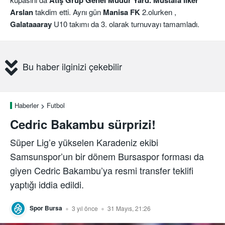
Arslan
takdim etti. Aynı gün
Manisa FK
2.olurken ,
Galataaaray
U10 takımı da 3. olarak turnuvayı tamamladı.
Bu haber ilginizi çekebilir
Haberler
Futbol
Cedric Bakambu sürprizi!
Süper Lig’e yükselen Karadeniz ekibi
Samsunspor’un bir dönem Bursaspor forması da
giyen Cedric Bakambu’ya resmi transfer teklifi
yaptığı iddia edildi.
Spor Bursa
3 yıl önce
31 Mayıs, 21:26