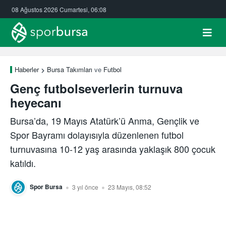
08 Ağustos 2026 Cumartesi, 06:08
Haberler
Bursa Takımları
ve
Futbol
Genç futbolseverlerin turnuva
heyecanı
Bursa’da, 19 Mayıs Atatürk’ü Anma, Gençlik ve
Spor Bayramı dolayısıyla düzenlenen futbol
turnuvasına 10-12 yaş arasında yaklaşık 800 çocuk
katıldı.
Spor Bursa
3 yıl önce
23 Mayıs, 08:52