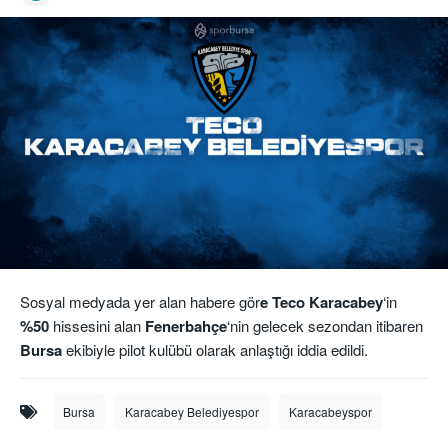
Sosyal medyada yer alan habere gör
e Teco Karacabey
‘in
%50
hissesini alan
Fenerbahçe
‘nin gelecek sezondan itibaren
Bursa
ekibiyle pilot kulübü olarak anlaştığı iddia edildi.
Bursa
Karacabey Belediyespor
Karacabeyspor