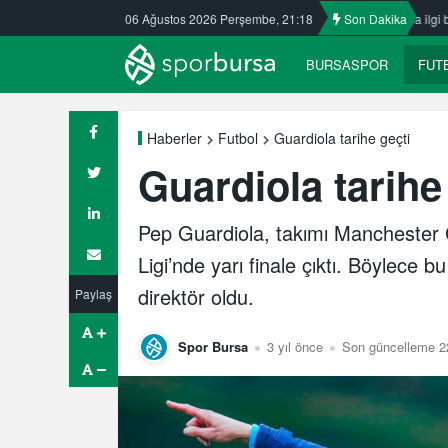
asspor’da
Nilüfer’de yaz okullarına ilgi büyük
06 Ağustos 2026 Perşembe, 21:18
Son Dakika
ULUDAĞ BASKETB
BURSASPOR
FUT
Guardiola tarihe geçti
Haberler
Futbol
Guardiola tarihe
Pep Guardiola, takımı Manchester C
Ligi’nde yarı finale çıktı. Böylece 
direktör oldu.
Paylaş
Spor Bursa
3 yıl önce
Son güncelleme 22