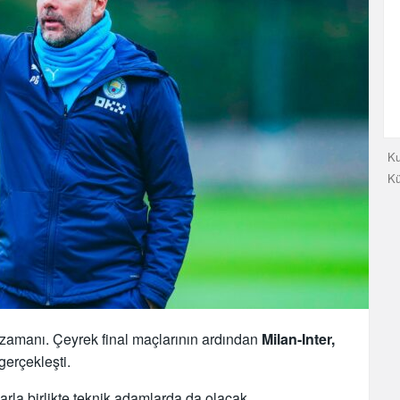
Ku
K
al zamanı. Çeyrek final maçlarının ardından
Milan-Inter,
gerçekleşti.
larla birlikte teknik adamlarda da olacak.