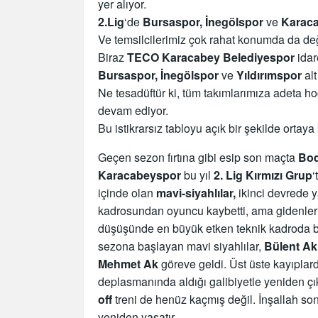
yer alıyor.
2.Lig
‘de
Bursaspor, İnegölspor
ve
Karaca
Ve temsilcilerimiz çok rahat konumda da deği
Biraz
TECO Karacabey Belediyespor
ida
Bursaspor, İnegölspor
ve
Yıldırımspor
alt
Ne tesadüftür ki, tüm takımlarımıza adeta ho
devam ediyor.
Bu istikrarsız tabloyu açık bir şekilde ortaya
Geçen sezon fırtına gibi esip son maçta
Bo
Karacabeyspor
bu yıl
2. Lig Kırmızı Grup
‘
içinde olan
mavi-siyahlılar,
ikinci devrede y
kadrosundan oyuncu kaybetti, ama gidenlerin
düşüşünde en büyük etken teknik kadroda bi
sezona başlayan mavi siyahlılar,
Bülent Ak
Mehmet Ak
göreve geldi. Üst üste kayıpla
deplasmanında aldığı galibiyetle yeniden ç
off
treni de henüz kaçmış değil. İnşallah son
yeniden yaşatır.