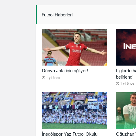
Futbol Haberleri
Dünya Jota için ağlıyor!
Liglerde h
belirlendi
1 yıl önce
1 yıl önce
İnegölspor Yaz Futbol Okulu
Oğuzhan Y