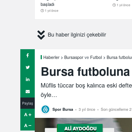
başladı
1 yıl önce
1 yıl önce
Bu haber ilginizi çekebilir
Bursa futbolu
Haberler
Bursaspor
ve
Futbol
Bursa futboluna
Müflis tüccar boş kalınca eski defte
öyle…
Paylaş
Spor Bursa
3 yıl önce
Son güncelleme 21