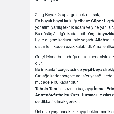
2.Lig Beyaz Grup’a gelecek olursak;
En büyük hayal kırıklığı elbette
Süper Lig
‘d
yönetim, yanlış teknik adam ve yine yanlış futb
Bu düşüş 2. Lig’e kadar indi.
Yeşil-beyazlıl
Lig’e düşme korkusu bile yaşadı.
Allah
‘tan
olsun tehlikeden uzak kalabildi. Ama tehlik
Gerçi içinde bulunduğu durum nedeniyle d
olur.
Bu imkanlar çerçevesinde
yeşil-beyazlı
ekip
Gırtlağa kadar borç ve transfer yasağı nede
mücadele bu kadar olur.
Tahsin Tam
ile sezona başlayıp
İsmail Ert
Antrenör-futbolcu Özer Hurmacı
ile çıkış
de dikkatli olmak gerekir.
Üst üste yaşanacak iki kayıp beklenmedik s