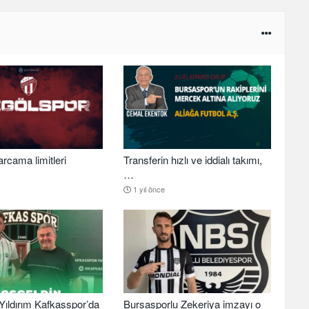
arcama limitleri
Transferin hızlı ve iddialı takımı,
…
1 yıl önce
ıldırım Kafkasspor’da
Bursasporlu Zekeriya imzayı o