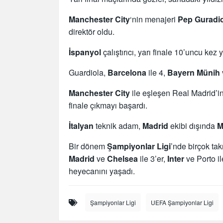
Manchester City
‘nin menajeri
Pep Guradi
direktör oldu.
İspanyol
çalıştırıcı, yarı finale 10’uncu ke
Guardiola,
Barcelona
ile 4,
Bayern Münih
Manchester City
ile eşleşen Real Madrid’in
finale çıkmayı başardı.
İtalyan
teknik adam,
Madrid
ekibi dışında
M
Bir dönem
Şampiyonlar Ligi
’nde birçok ta
Madrid
ve
Chelsea
ile 3’er,
Inter
ve Porto il
heyecanını yaşadı.
Şampiyonlar Ligi
UEFA Şampiyonlar Ligi