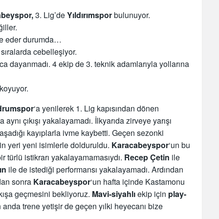
beyspor,
3. Lig’de
Yıldırımspor
bulunuyor.
ller.
re eder durumda…
 sıralarda cebelleşiyor.
ca dayanmadı. 4 ekip de 3. teknik adamlarıyla yollarına
 koyuyor.
drumspor
‘a yenilerek 1. Lig kapısından dönen
ta aynı çıkışı yakalayamadı. İlkyarıda zirveye yarışı
aşadığı kayıplarla ivme kaybetti. Geçen sezonki
 yeri yeni isimlerle dolduruldu.
Karacabeyspor
‘un bu
r türlü istikrarı yakalayamamasıydı.
Recep Çetin
ile
ın
ile de istediği performansı yakalayamadı. Ardından
rdan sonra
Karacabeyspor
‘un hafta içinde Kastamonu
ıkışa geçmesini bekliyoruz.
Mavi-siyahlı
ekip için
play-
 anda trene yetişir de geçen yılki heyecanı bize