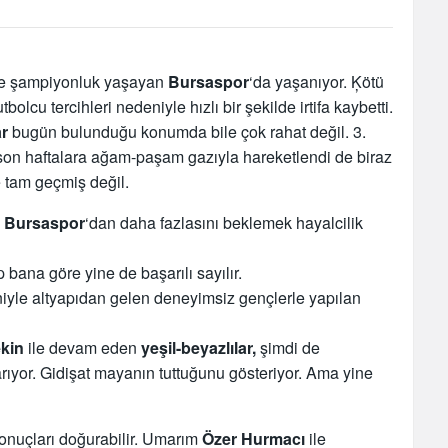
e şampiyonluk yaşayan
Bursaspor
‘da yaşanıyor. Ķötü
olcu tercihleri nedeniyle hızlı bir şekilde irtifa kaybetti.
ar
bugün bulunduğu konumda bile çok rahat değil. 3.
 son haftalara ağam-paşam gazıyla hareketlendi de biraz
e tam geçmiş değil.
e
Bursaspor
‘dan daha fazlasını beklemek hayalcilik
 bana göre yine de başarılı sayılır.
niyle altyapıdan gelen deneyimsiz gençlerle yapılan
ekin
ile devam eden
yeşil-beyazlılar,
şimdi de
 arıyor. Gidişat mayanın tuttuğunu gösteriyor. Ama yine
onuçları doğurabilir. Umarım
Özer Hurmacı
ile