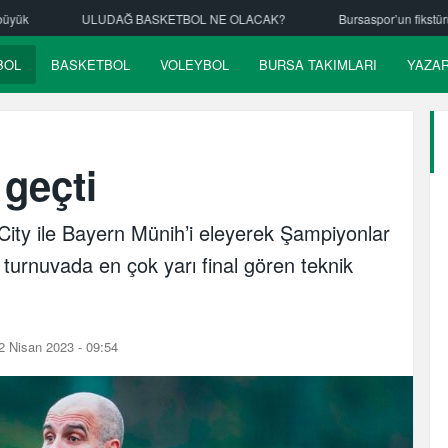
OL NE OLACAK?
Bursaspor’un fikstürü çekiliyor
Nilüfer Belediy
BOL
BASKETBOL
VOLEYBOL
BURSA TAKIMLARI
YAZA
 geçti
ity ile Bayern Münih’i eleyerek Şampiyonlar
bu turnuvada en çok yarı final gören teknik
 Nisan 2023 - 09:54