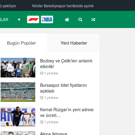
espor hentbolde ayrılık
Mehmet Güzelsöz’den mesaj var!
Bursas
RLAR
▼
F1
NBA
Bugün Popüler
Yeni Haberler
Bozbey ve Çelik’ten anlamlı
etkinlik!
1 yıl önce
Bursaspor bilet fiyatlarını
açıkladı
1 yıl önce
Kemal Rüzgar’ın yeni adresi
ve ücreti…
1 yıl önce
Alena Ikhneva