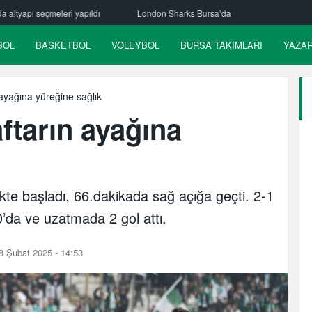
London Sharks Bursa’da
BOL
BASKETBOL
VOLEYBOL
BURSA TAKIMLARI
YAZA
ayağına yüreğine sağlık
ftarın ayağına
kte başladı, 66.dakikada sağ açığa geçti. 2-1
0’da ve uzatmada 2 gol attı.
8 Şubat 2025 - 14:53