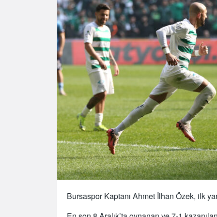
Bursaspor Kaptanı Ahmet İlhan Özek, ilk yar
En son 8 Aralık’ta oynanan ve 7-1 kazanıl