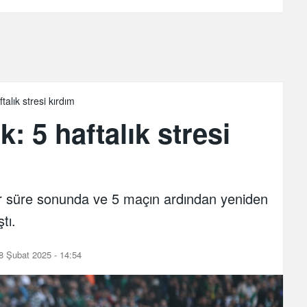
alık stresi kırdım
: 5 haftalık stresi
ir süre sonunda ve 5 maçın ardından yeniden
tı.
8 Şubat 2025 - 14:54