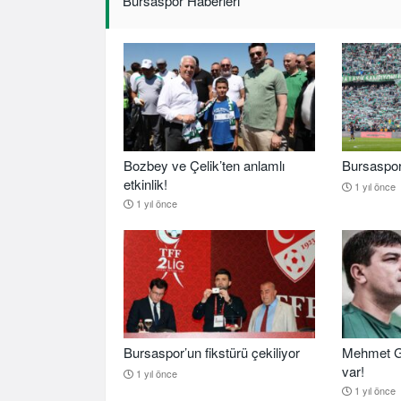
Bursaspor Haberleri
Bozbey ve Çelik’ten anlamlı
Bursaspor b
etkinlik!
1 yıl önce
1 yıl önce
Bursaspor’un fikstürü çekiliyor
Mehmet G
var!
1 yıl önce
1 yıl önce