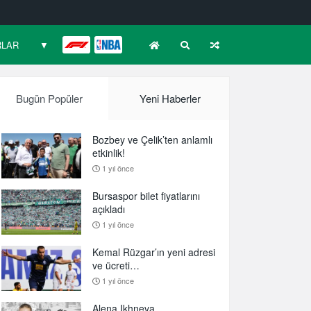
RLAR
▼
F1
NBA
Bugün Popüler
Yeni Haberler
Bozbey ve Çelik’ten anlamlı
etkinlik!
1 yıl önce
Bursaspor bilet fiyatlarını
açıkladı
1 yıl önce
Kemal Rüzgar’ın yeni adresi
ve ücreti…
1 yıl önce
Alena Ikhneva