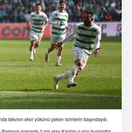
ıda takımın skor yükünü çeken isimlerin başındaydı.
an Bornova maçında 2 gol atan Kaptan o gün bugündür