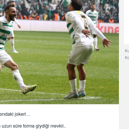
Ku
K
zondaki jokeri…
uzun süre forma giydiği mevkii..