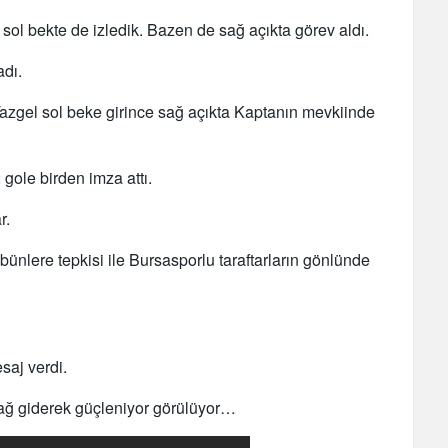
sol bekte de izledik. Bazen de sağ açıkta görev aldı.
adı.
zgel sol beke girince sağ açıkta Kaptanın mevkiinde
gole birden imza attı.
r.
nlere tepkisi ile Bursasporlu taraftarların gönlünde
saj verdi.
ağ giderek güçleniyor görülüyor…