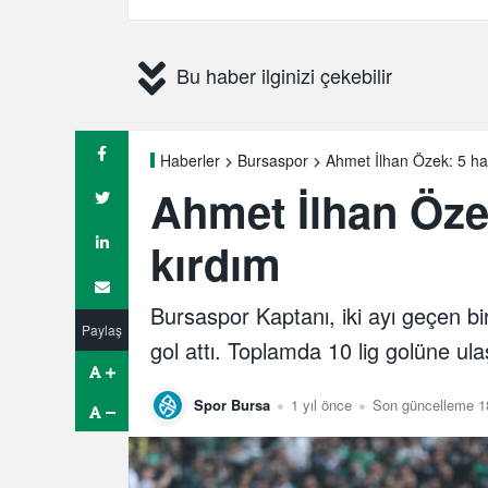
Bu haber ilginizi çekebilir
Ahmet İlhan Özek: 5 haft
Haberler
Bursaspor
Ahmet İlhan Özek
kırdım
Bursaspor Kaptanı, iki ayı geçen b
Paylaş
gol attı. Toplamda 10 lig golüne ulaş
Spor Bursa
1 yıl önce
Son güncelleme 1