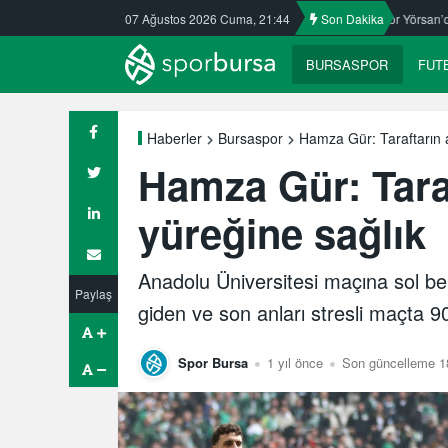
öz’den mesaj var!
07 Ağustos 2026 Cuma, 21:44
Bursaspor Yörsan’da altyapı seçmeleri yapıldı
Son Dakika
BURSASPOR
FUT
Hamza Gür: Taraftarın 
Haberler
Bursaspor
Hamza Gür: Tara
yüreğine sağlık
Anadolu Üniversitesi maçına sol be
Paylaş
giden ve son anları stresli maçta 9
Spor Bursa
1 yıl önce
Son güncelleme 1