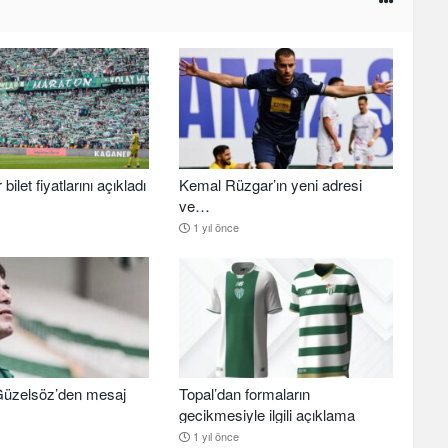
ilet fiyatlarını açıkladı
Kemal Rüzgar’ın yeni adresi
ve…
1 yıl önce
üzelsöz’den mesaj
Topal’dan formaların
gecikmesiyle ilgili açıklama
1 yıl önce