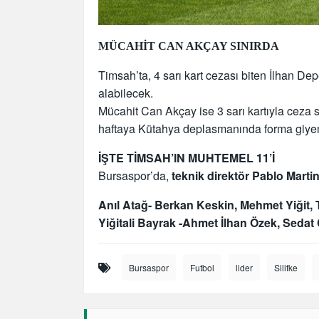
MÜCAHİT CAN AKÇAY SINIRDA
Timsah’ta, 4 sarı kart cezası biten İlhan De
alabilecek.
Mücahit Can Akçay ise 3 sarı kartıyla ceza s
haftaya Kütahya deplasmanında forma giy
İŞTE TİMSAH’IN MUHTEMEL 11’İ
Bursaspor’da,
teknik direktör Pablo Martin
Anıl Atağ- Berkan Keskin, Mehmet Yiğit,
Yiğitali Bayrak -Ahmet İlhan Özek, Sedat
Bursaspor
Futbol
lider
Silifke