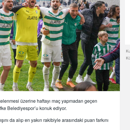
Ku
K
 ertelenmesi üzerine haftayı maç yapmadan geçen
ifke Belediyespor’u konuk ediyor.
şını da alıp en yakın rakibiyle arasındaki puan farkını