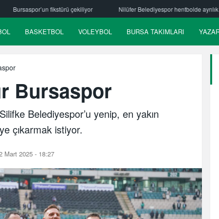
Nilüfer Belediyespor hentbolde ayrılık
Mehmet Güzelsöz’den mes
BOL
BASKETBOL
VOLEYBOL
BURSA TAKIMLARI
YAZA
aspor
ur Bursaspor
ilifke Belediyespor’u yenip, en yakın
’ye çıkarmak istiyor.
 Mart 2025 - 18:27