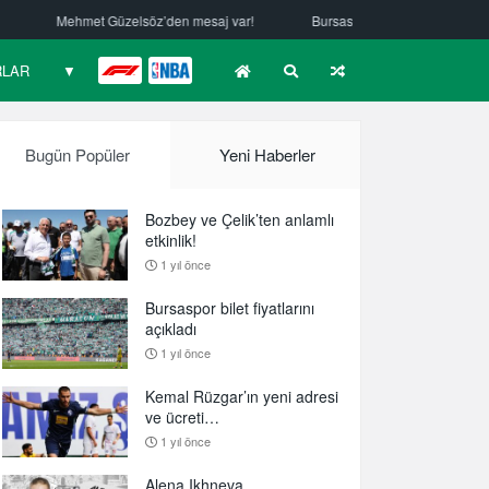
aj var!
Bursaspor Yörsan’da altyapı seçmeleri yapıldı
London Sh
RLAR
▼
F1
NBA
Bugün Popüler
Yeni Haberler
Bozbey ve Çelik’ten anlamlı
etkinlik!
1 yıl önce
Bursaspor bilet fiyatlarını
açıkladı
1 yıl önce
Kemal Rüzgar’ın yeni adresi
ve ücreti…
1 yıl önce
Alena Ikhneva