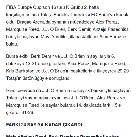
FIBA Europe Cup son 16 turu K Grubu 2. hafta
karşılaşmasında Tofaş, Portekiz temsilcisi FC Porto’ya konuk
oldu. Dragao Arena’da oynanan mücadeleye Alex Perez,
Marcquise Reed, J.J. O’Brien, Berk Demir, Anzejs Pasecniks
beşiyle başlayan Mavi Yeşilliler, ilk basketlerini Alex Perez’le
buldu.
Bursa ekibi, Berk Demir ve J.J. O’Brien’ın sayılarıyla 6.
dakikaya 13-21 önde girerken, Alex Perez, Marcquise Reed,
Kris Bankston ve J.J. O’Brien’ın basketleriyle ilk çeyrek 29-20
Tofaş’ın üstünlüğüyle sonuçlandı.
İkinci periyoda da J.J. O’Brien’ın üç sayılık basketiyle başlayan
Tofaş, iyi savunmasının yanında J.J. O’Brien, Alex Perez ve
Marcquise Reed ile sayılar bularak 14. dakikada farkı 15’e
çıkardı: 41-26.
FARKI 24 SAYIYA KADAR ÇIKARDI
Mola dönüşü Reed, Berk Demir ve Pasecniks ile skor