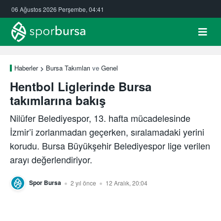
06 Ağustos 2026 Perşembe, 04:41
Haberler
Bursa Takımları
ve
Genel
Hentbol Liglerinde Bursa
takımlarına bakış
Nilüfer Belediyespor, 13. hafta mücadelesinde
İzmir’i zorlanmadan geçerken, sıralamadaki yerini
korudu. Bursa Büyükşehir Belediyespor lige verilen
arayı değerlendiriyor.
Spor Bursa
2 yıl önce
12 Aralık, 20:04