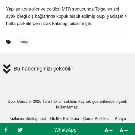
Yapılan kontroller ve çekilen MR’ı sonucunda Tolga’nın sol
ayak bileği dış bağlarında kopuk tespit edilmiş olup, yaklaşık 4
hafta parkelerden uzak kalacağı bildirilmiştir.
Tofaş
Bu haber ilginizi çekebilir
Spor Bursa
© 2025 Tüm hakları saklıdır, kaynak gösterilmeden içerik
kullanılamaz.
Kullanıcı Sözleşmesi
Gizlilik Politikası
Çerez Politikası
Künye
Hakkımızda
İletişim
WhatsApp
WhatsApp
WhatsApp