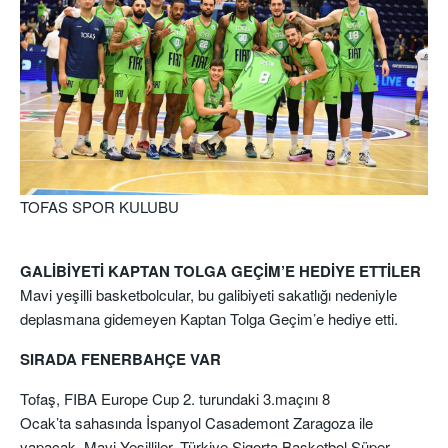
TOFAS SPOR KULUBU
GALİBİYETİ KAPTAN TOLGA GEÇİM’E HEDİYE ETTİLER
Mavi yeşilli basketbolcular, bu galibiyeti sakatlığı nedeniyle
deplasmana gidemeyen Kaptan Tolga Geçim’e hediye etti.
SIRADA FENERBAHÇE VAR
Tofaş, FIBA Europe Cup 2. turundaki 3.maçını 8
Ocak’ta sahasında İspanyol Casademont Zaragoza ile
yapacak. Mavi Yeşilliler, Türkiye Sigorta Basketbol Süper