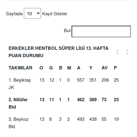
Sayfada
Kayıt Göster
Bul:
ERKEKLER HENTBOL SÜPER LİGİ 13. HAFTA
PUAN DURUMU
TAKIMLAR
O
G
B
M
A
Y
AV
P
1. Beşiktaş
13
12
1
0
557
351
206
25
JK
2. Nilüfer
13
11
1
1
462
389
73
23
Bld
3. Beykoz
13
8
3
2
493
438
55
19
Bld