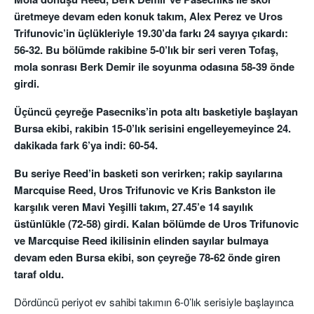
üretmeye devam eden konuk takım, Alex Perez ve Uros
Trifunovic’in üçlükleriyle 19.30’da farkı 24 sayıya çıkardı:
56-32. Bu bölümde rakibine 5-0’lık bir seri veren Tofaş,
mola sonrası Berk Demir ile soyunma odasına 58-39 önde
girdi.
Üçüncü çeyreğe Pasecniks’in pota altı basketiyle başlayan
Bursa ekibi, rakibin 15-0’lık serisini engelleyemeyince 24.
dakikada fark 6’ya indi: 60-54.
Bu seriye Reed’in basketi son verirken; rakip sayılarına
Marcquise Reed, Uros Trifunovic ve Kris Bankston ile
karşılık veren Mavi Yeşilli takım, 27.45’e 14 sayılık
üstünlükle (72-58) girdi. Kalan bölümde de Uros Trifunovic
ve Marcquise Reed ikilisinin elinden sayılar bulmaya
devam eden Bursa ekibi, son çeyreğe 78-62 önde giren
taraf oldu.
Dördüncü periyot ev sahibi takımın 6-0’lık serisiyle başlayınca