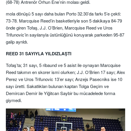
(68-78) Antrenör Orhun Ene’nin molası geldi.
mola dönüşü 5 sayı daha bulan Porto 32.30’da farkı 5’e çekti:
73-78. Marcquise Reed’in basketleriyle son 5 dakikaya 84-79
önde giren Tofaş, J.J. O’Brien, Marcquise Reed ve Uros
Trifunovic’in sayılarıyla üstünlüğünü koruyarak parkeden 95-87
galip ayrıldı.
REED 31 SAYIYLA YILDIZLAŞTI
Tofaş’ta; 31 sayı, 5 ribaund ve 5 asist ile oynayan Marcquise
Reed takımın en skorer ismi olurken; J.J. O’Brien 17 sayı; Alex
Perez ve Uros Trifunovic 13’er sayı; Anzejs Pasecniks ise 10
sayı üretti. Sakatlıkları bulunan kaptan Tolga Geçim ve
Demircan Demir ile Yiğitcan Saybir bu mücadelede forma
giymedi.