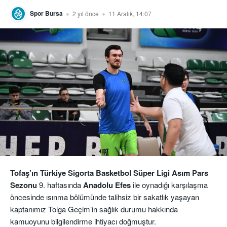
Spor Bursa
2 yıl önce
11 Aralık, 14:07
Tofaş’ın Türkiye Sigorta Basketbol Süper Ligi Asım Pars
Sezonu
9. haftasında
Anadolu Efes
ile oynadığı karşılaşma
öncesinde ısınma bölümünde talihsiz bir sakatlık yaşayan
kaptanımız Tolga Geçim’in sağlık durumu hakkında
kamuoyunu bilgilendirme ihtiyacı doğmuştur.