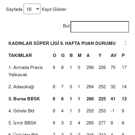
Sayfada
Kayıt Göster
Bul:
KADINLAR SÜPER LİGİ 9. HAFTA PUAN DURUMU
TAKIMLAR
O
G
B
M
A
Y
AV
P
1. Armada Praxis
9
8
1
0
296
226
70
17
Yalıkavak
2. Adasokağı
8
7
0
1
284
252
32
14
3. Bursa BBSK
8
6
1
1
266
225
41
13
4. Görele Bld
8
4
1
3
252
253
-1
9
5. İzmir BBSK
9
3
2
4
285
277
8
8
6. Üsküdar Bld
7
3
2
2
216
212
4
8