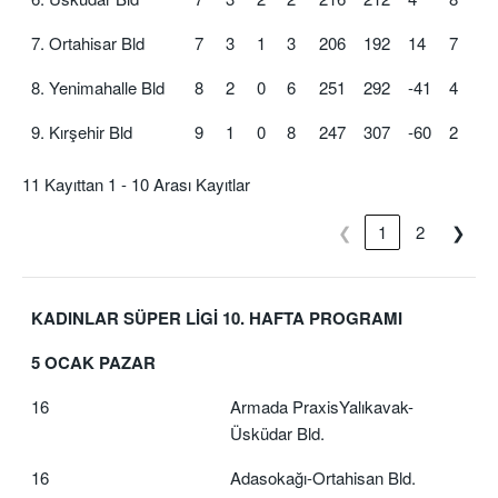
7. Ortahisar Bld
7
3
1
3
206
192
14
7
8. Yenimahalle Bld
8
2
0
6
251
292
-41
4
9. Kırşehir Bld
9
1
0
8
247
307
-60
2
11 Kayıttan 1 - 10 Arası Kayıtlar
❮
1
2
❯
KADINLAR SÜPER LİGİ 10. HAFTA PROGRAMI
5 OCAK PAZAR
16
Armada PraxisYalıkavak-
Üsküdar Bld.
16
Adasokağı-Ortahisan Bld.