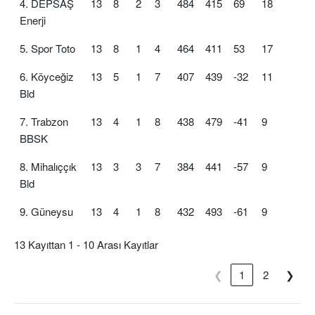
4. DEPSAŞ
13
8
2
3
484
415
69
18
Enerji
5. Spor Toto
13
8
1
4
464
411
53
17
6. Köyceğiz
13
5
1
7
407
439
-32
11
Bld
7. Trabzon
13
4
1
8
438
479
-41
9
BBSK
8. Mihalıççık
13
3
3
7
384
441
-57
9
Bld
9. Güneysu
13
4
1
8
432
493
-61
9
13 Kayıttan 1 - 10 Arası Kayıtlar
❮
1
2
❯