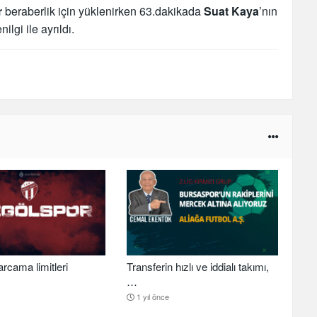
r
beraberlik için yüklenirken 63.dakikada
Suat Kaya
’nın
enilgi ile ayrıldı.
arcama limitleri
Transferin hızlı ve iddialı takımı,
…
1 yıl önce