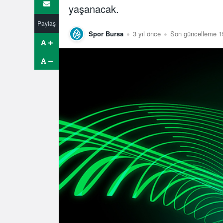
yaşanacak.
Paylaş
Spor Bursa
3 yıl önce
Son güncelleme 19