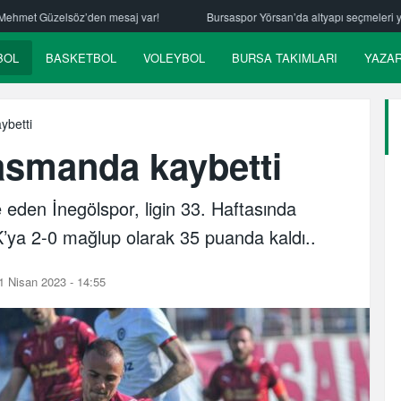
r!
Bursaspor Yörsan’da altyapı seçmeleri yapıldı
London Sharks 
BOL
BASKETBOL
VOLEYBOL
BURSA TAKIMLARI
YAZA
ybetti
asmanda kaybetti
eden İnegölspor, ligin 33. Haftasında
’ya 2-0 mağlup olarak 35 puanda kaldı..
 Nisan 2023 - 14:55