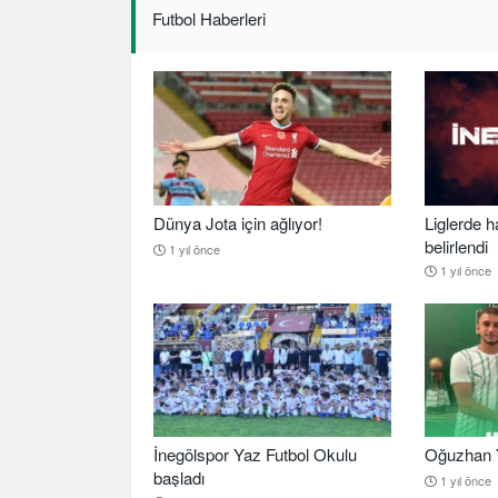
Futbol Haberleri
Dünya Jota için ağlıyor!
Liglerde h
belirlendi
1 yıl önce
1 yıl önce
İnegölspor Yaz Futbol Okulu
Oğuzhan Y
başladı
1 yıl önce