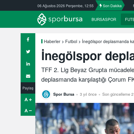
Nilüfer Belediyespor hentbolde ayrılık
06 Ağustos 2026 Perşembe, 12:55
Mehmet Güzelsöz’den mesaj va
Son Dakika
BURSASPOR
FUT
İnegölspor deplasmanda ka
Haberler
Futbol
İnegölspor depl
TFF 2. Lig Beyaz Grupta mücadele 
deplasmanda karşılaştığı Çorum FK
Paylaş
Spor Bursa
3 yıl önce
Son güncelleme 21