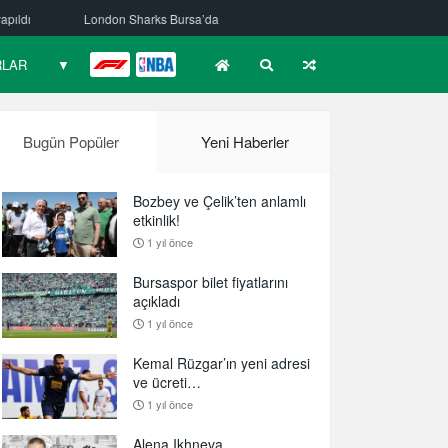
Bursa’da
RLAR
▼
F1
NBA
Bugün Popüler
Yeni Haberler
Bozbey ve Çelik’ten anlamlı
etkinlik!
1 yıl önce
Bursaspor bilet fiyatlarını
açıkladı
1 yıl önce
Kemal Rüzgar’ın yeni adresi
ve ücreti…
1 yıl önce
Alena Ikhneva