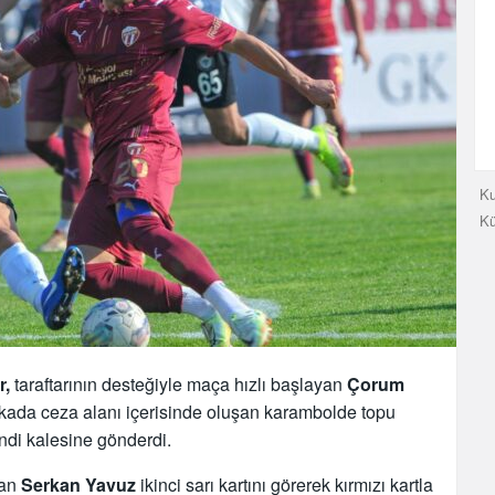
Ku
K
r,
taraftarının desteğiyle maça hızlı başlayan
Çorum
kikada ceza alanı içerisinde oluşan karambolde topu
ndi kalesine gönderdi.
dan
Serkan Yavuz
ikinci sarı kartını görerek kırmızı kartla