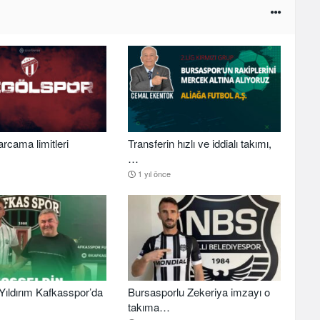
arcama limitleri
Transferin hızlı ve iddialı takımı,
…
1 yıl önce
ıldırım Kafkasspor’da
Bursasporlu Zekeriya imzayı o
takıma…