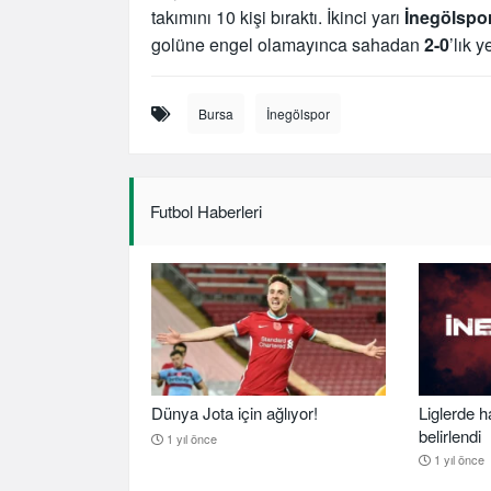
takımını 10 kişi bıraktı. İkinci yarı
İnegölspo
golüne engel olamayınca sahadan
2-0
’lık y
Bursa
İnegölspor
Futbol Haberleri
Dünya Jota için ağlıyor!
Liglerde h
belirlendi
1 yıl önce
1 yıl önce