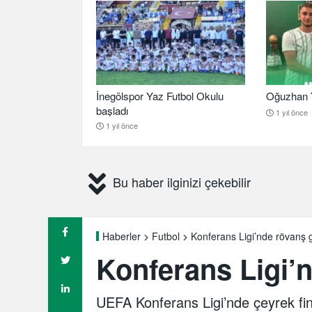
İnegölspor Yaz Futbol Okulu
Oğuzhan Y
başladı
1 yıl önce
1 yıl önce
Bu haber ilginizi çekebilir
Konferans Ligi’nde rövanş
Haberler
Futbol
Konferans Ligi’
UEFA Konferans Ligi’nde çeyrek fi