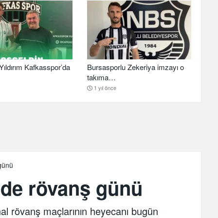
ıldırım Kafkasspor’da
Bursasporlu Zekeriya imzayı o
takıma…
1 yıl önce
 günü
nde rövanş günü
nal rövanş maçlarının heyecanı bugün