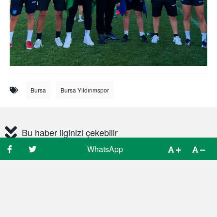
Bursa
Bursa Yıldırımspor
Bu haber ilginizi çekebilir
WhatsApp
WhatsApp
Spor Bursa
© 2025 Tüm hakları saklıdır, kaynak gösterilmeden içerik
kullanılamaz.
Kullanıcı Sözleşmesi
Gizlilik Politikası
Çerez Politikası
Künye