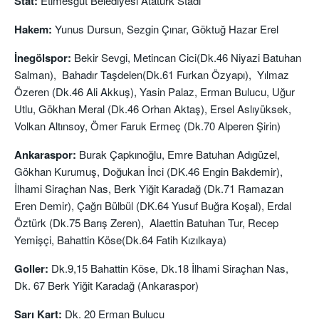
Stat:
Etimesgut Belediyesi Atatürk Stadı
Hakem:
Yunus Dursun, Sezgin Çınar, Göktuğ Hazar Erel
İnegölspor:
Bekir Sevgi, Metincan Cici(Dk.46 Niyazi Batuhan
Salman), Bahadır Taşdelen(Dk.61 Furkan Özyapı), Yılmaz
Özeren (Dk.46 Ali Akkuş), Yasin Palaz, Erman Bulucu, Uğur
Utlu, Gökhan Meral (Dk.46 Orhan Aktaş), Ersel Aslıyüksek,
Volkan Altınsoy, Ömer Faruk Ermeç (Dk.70 Alperen Şirin)
Ankaraspor:
Burak Çapkınoğlu, Emre Batuhan Adıgüzel,
Gökhan Kurumuş, Doğukan İnci (DK.46 Engin Bakdemir),
İlhami Siraçhan Nas, Berk Yiğit Karadağ (Dk.71 Ramazan
Eren Demir), Çağrı Bülbül (DK.64 Yusuf Buğra Koşal), Erdal
Öztürk (Dk.75 Barış Zeren), Alaettin Batuhan Tur, Recep
Yemişçi, Bahattin Köse(Dk.64 Fatih Kızılkaya)
Goller:
Dk.9,15 Bahattin Köse, Dk.18 İlhami Siraçhan Nas,
Dk. 67 Berk Yiğit Karadağ (Ankaraspor)
Sarı Kart:
Dk. 20 Erman Bulucu