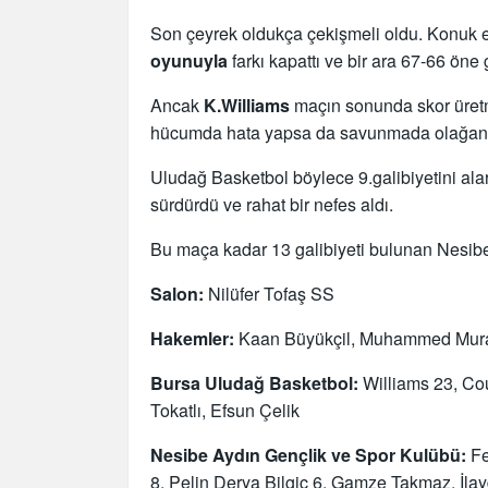
Son çeyrek oldukça çekişmeli oldu. Konuk 
oyunuyla
farkı kapattı ve bir ara 67-66 öne 
Ancak
K.Williams
maçın sonunda skor üretm
hücumda hata yapsa da savunmada olağanüst
Uludağ Basketbol böylece 9.galibiyetini ala
sürdürdü ve rahat bir nefes aldı.
Bu maça kadar 13 galibiyeti bulunan Nesibe
Salon:
Nilüfer Tofaş SS
Hakemler:
Kaan Büyükçil, Muhammed Mura
Bursa Uludağ Basketbol:
Williams 23, Cou
Tokatlı, Efsun Çelik
Nesibe Aydın Gençlik ve Spor Kulübü:
Fe
8, Pelin Derya Bilgiç 6, Gamze Takmaz, İla