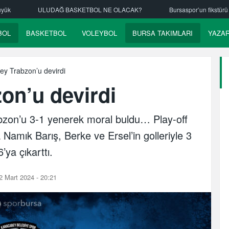
L NE OLACAK?
Bursaspor’un fikstürü çekiliyor
Nilüfer Belediye
BOL
BASKETBOL
VOLEYBOL
BURSA TAKIMLARI
YAZA
ey Trabzon’u devirdi
on’u devirdi
bzon’u 3-1 yenerek moral buldu… Play-off
 Namık Barış, Berke ve Ersel’in golleriyle 3
ya çıkarttı.
 Mart 2024 - 20:21