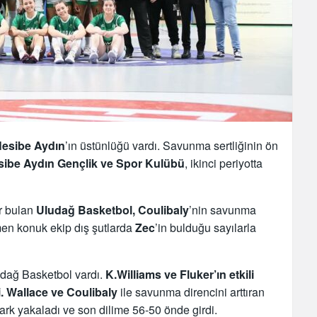
esibe Aydın
’ın üstünlüğü vardı. Savunma sertliğinin ön
sibe Aydın Gençlik ve Spor Kulübü
, ikinci periyotta
ar bulan
Uludağ Basketbol, Coulibaly
’nin savunma
men konuk ekip dış şutlarda
Zec
’in bulduğu sayılarla
dağ Basketbol vardı.
K.Williams ve Fluker’ın etkili
. Wallace ve Coulibaly
ile savunma direncini arttıran
fark yakaladı ve son dilime 56-50 önde girdi.