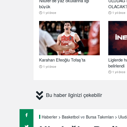
Nilüfer’de yaz okullarına ilgi
ULUDAĞ 
büyük
OLACAK
1 yıl önce
1 yıl önce
Karahan Efeoğlu Tofaş’ta
Liglerde h
belirlendi
1 yıl önce
1 yıl önce
Bu haber ilginizi çekebilir
Uluda
Haberler
Basketbol
ve
Bursa Takımları