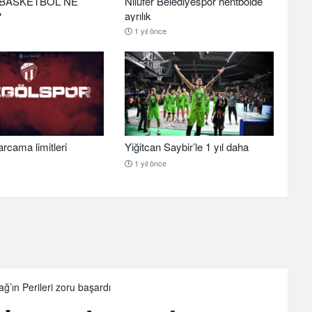
BASKETBOL NE
Nilüfer Belediyespor hentbolde
?
ayrılık
1 yıl önce
arcama limitleri
Yiğitcan Saybir’le 1 yıl daha
1 yıl önce
ğ’ın Perileri zoru başardı