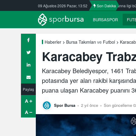
sspor’da
Nilüfer’de yaz okullarına ilgi büyük
09 Ağustos 2026 Pazar, 13:52
Son Dakika
ULUDAĞ BASKETBO
BURSASPOR
FUT
Karacab
Haberler
Bursa Takımları
ve
Futbol
Karacabey Trabz
Karacabey Belediyespor, 1461 Tra
potasında yer alan rakibi karşısında
puana ulaşan Karacabey puanını 36’
Paylaş
Spor Bursa
2 yıl önce
Son güncelleme 02