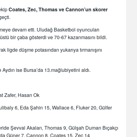
ekip
Coates, Zec, Thomas ve Cannon’un skorer
geçti.
eye devam etti. Uludağ Basketbol oyuncuları
ü bir çaba gösterdi ve 70-67 kazanmasını bildi.
rak ligde düşme potasından yukarıya tırmanışını
 Aydın ise Bursa’da 13.mağlubiyetini aldı.
t Zafer, Hasan Ok
libaly 6, Eda Şahin 15, Wallace 6, Fluker 20, Gülfer
ride Şevval Akalan, Thomas 9, Gülşah Duman Bıçakçı
yda Güner 7, Cannon 8, Coates 15, Zec 14