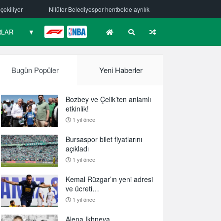
spor hentbolde ayrılık
Mehmet Güzelsöz’den mesaj var!
Bursaspo
RLAR
▼
F1
NBA
Bugün Popüler
Yeni Haberler
Bozbey ve Çelik’ten anlamlı
etkinlik!
1 yıl önce
Bursaspor bilet fiyatlarını
açıkladı
1 yıl önce
Kemal Rüzgar’ın yeni adresi
ve ücreti…
1 yıl önce
Alena Ikhneva