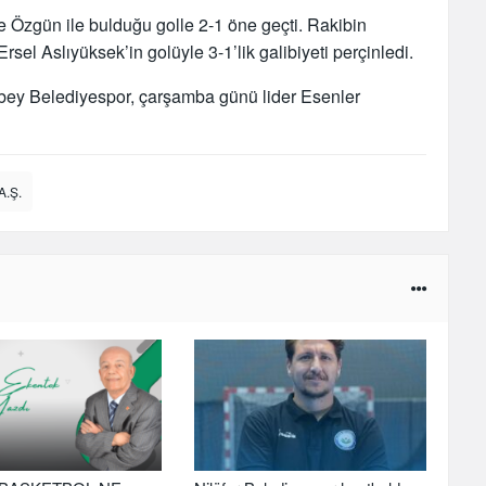
Özgün ile bulduğu golle 2-1 öne geçti. Rakibin
rsel Aslıyüksek’in golüyle 3-1’lik galibiyeti perçinledi.
abey Belediyespor, çarşamba günü lider Esenler
A.Ş.