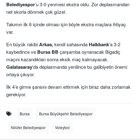
Belediyespor
’u 3-0 yenmesi ekstra oldu. Zor deplasmandan
net skorla dönmek çok güzel.
Takımın ilk 6 içinde olması için böyle ekstra maçlara ihtiyaç
var.
En büyük rakibi
Arkas,
kendi sahasında
Halkbank
’a 3-2
kaybedince ve
Bursa BB
çarşamba oynanacak Bigadiç
maçını kazandıktan sonra eksik maç kalmayacak.
Galatasaray
‘da deplasmanda yenilince bu galibiyetin önemi
ortaya çıkıyor.
İlk 4’e girme şansını devam ettirmek için biraz daha zorlamak
gerekiyor.
Bursa
Bursa Büyükşehir Belediyespor
Nilüfer Belediyespor
Voleybol