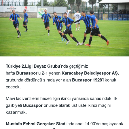
Türkiye 2.Ligi Beyaz Grubu
’nda geçtiğimiz
hafta
Bursaspor
’u 2-1 yenen
Karacabey Belediyespor AŞ
,
grubunda dördüncü sırada yer alan
Bucaspor 1928
’i konuk
edecek.
Mavi lacivertlilerin hedefi ligin ikinci yarısında sahasındaki ilk
galibiyeti
Bucaspor
önünde alarak üst üste ikinci maçını
kazanmak.
Mustafa Fehmi Gerçeker Stadı
’nda saat 14.00’de başlayacak