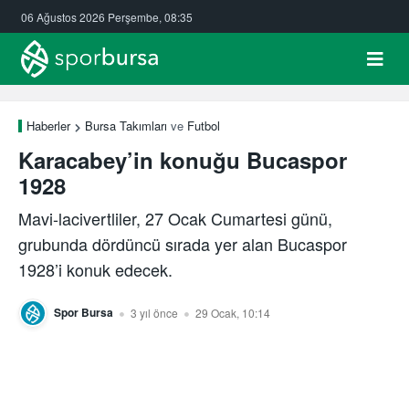
06 Ağustos 2026 Perşembe, 08:35
Haberler
Bursa Takımları
ve
Futbol
Karacabey’in konuğu Bucaspor
1928
Mavi-lacivertliler, 27 Ocak Cumartesi günü,
grubunda dördüncü sırada yer alan Bucaspor
1928’i konuk edecek.
Spor Bursa
3 yıl önce
29 Ocak, 10:14