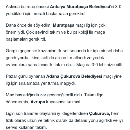
Aslında bu maç öncesi
Antalya Muratpaşa Belediyesi
’ni 3-0
yendikleri için moralli başlamaları gerekirdi.
Daha önce de söyledim;
Muratpaşa
maçı lig için çok
önemliydi. Çok sevindi takım ve bu psikoloji ile maça
başlamaları gerekirdi.
Gergin geçen ve kazanılan ilk set sonunda tur için bir set daha
gerekiyordu. İkinci seti de alınca tur atlandı ve yedek
oyunculara şans tanıdı iki takım da… Maç da 3-0 lehimize bitti.
Pazar günü oynanan
Adana Çukurova Belediyesi
maçı yine
lig için sıralamada yer tutma maçıydı.
Maç başladığında zor geçeceği belli oldu. Takım lige
dönememiş,
Avrupa
kupasında kalmıştı.
Ligin son transfer olaylarını iyi değerlendiren
Çukurova,
hem
fizik olarak uzun ve teknik olarak da defans yönü ağırlıklı ve iyi
servis kullanan takım.