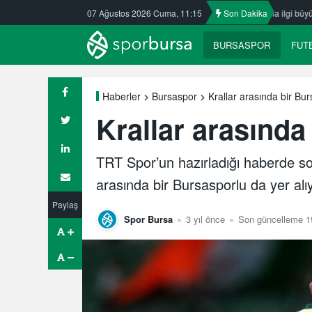
Öztürk Kafkasspor’da
07 Ağustos 2026 Cuma, 11:15
Nilüfer’de yaz okullarına ilgi büyük
Son Dakika
ULUDA
BURSASPOR
FUT
Krallar arasında bir Bu
Haberler
Bursaspor
Krallar arasında
TRT Spor’un hazırladığı haberde so
arasında bir Bursasporlu da yer alı
Paylaş
Spor Bursa
3 yıl önce
Son güncelleme 19