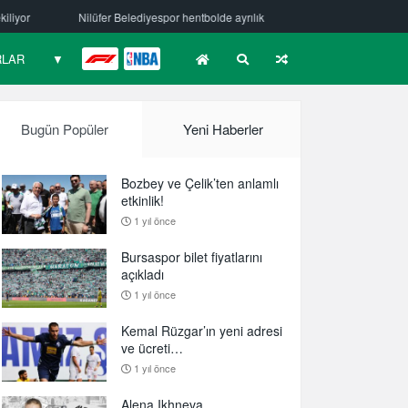
üfer Belediyespor hentbolde ayrılık
Mehmet Güzelsöz’den mesaj var!
RLAR
▼
F1
NBA
Bugün Popüler
Yeni Haberler
Bozbey ve Çelik’ten anlamlı
etkinlik!
1 yıl önce
Bursaspor bilet fiyatlarını
açıkladı
1 yıl önce
Kemal Rüzgar’ın yeni adresi
ve ücreti…
1 yıl önce
Alena Ikhneva