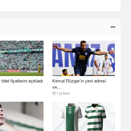
ilet fiyatlarını açıkladı
Kemal Rüzgar’ın yeni adresi
ve…
1 yıl önce