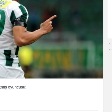
Ku
K
takmış oyuncusu;