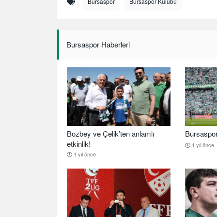
Bursaspor
Bursaspor Kulübü
Bursaspor Haberleri
Bozbey ve Çelik’ten anlamlı
Bursaspor b
etkinlik!
1 yıl önce
1 yıl önce