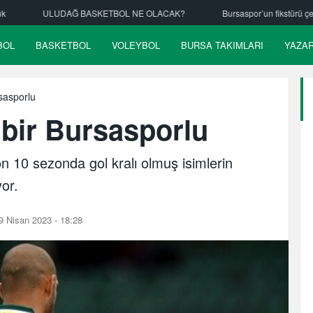
Ğ BASKETBOL NE OLACAK?
Bursaspor’un fikstürü çekiliyor
Nil
BOL
BASKETBOL
VOLEYBOL
BURSA TAKIMLARI
YAZA
rsasporlu
 bir Bursasporlu
n 10 sezonda gol kralı olmuş isimlerin
yor.
 Nisan 2023 - 18:28