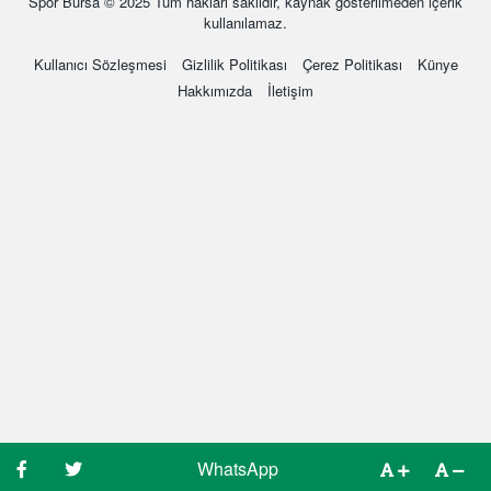
Spor Bursa
© 2025 Tüm hakları saklıdır, kaynak gösterilmeden içerik
kullanılamaz.
Kullanıcı Sözleşmesi
Gizlilik Politikası
Çerez Politikası
Künye
Hakkımızda
İletişim
WhatsApp
WhatsApp