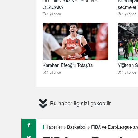
ULUDAĞ BASKETBOL NE
Bursaspor
OLACAK?
seçmeleri 
1 yıl önce
1 yıl önce
Karahan Efeoğlu Tofaş’ta
Yiğitcan S
1 yıl önce
1 yıl önce
Bu haber ilginizi çekebilir
FIBA ve EuroLeague anl
Haberler
Basketbol