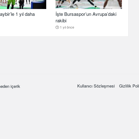
aybir’le 1 yıl daha
İşte Bursaspor’un Avrupa’daki
rakibi
1 yıl önce
Kullanıcı Sözleşmesi
Gizlilik Pol
eden içerik