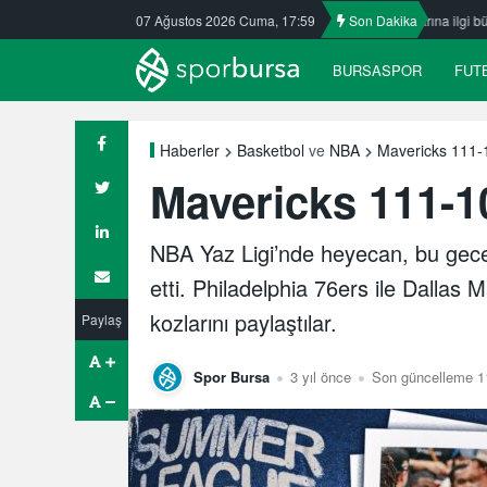
k Kafkasspor’da
07 Ağustos 2026 Cuma, 17:59
Nilüfer’de yaz okullarına ilgi büyük
Son Dakika
ULUDAĞ BA
BURSASPOR
FUT
Mavericks 111-
Haberler
Basketbol
ve
NBA
Mavericks 111-1
NBA Yaz Ligi’nde heyecan, bu ge
etti. Philadelphia 76ers ile Dallas
kozlarını paylaştılar.
Paylaş
Spor Bursa
3 yıl önce
Son güncelleme 1