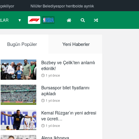
Belediyespor hentbolde ayrılık
Mehmet Güzelsöz’den mesaj var!
RLAR
▼
F1
NBA
Bugün Popüler
Yeni Haberler
Bozbey ve Çelik’ten anlamlı
etkinlik!
1 yıl önce
Bursaspor bilet fiyatlarını
açıkladı
1 yıl önce
Kemal Rüzgar’ın yeni adresi
ve ücreti…
1 yıl önce
Alena Ikhneva