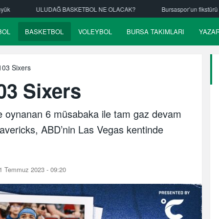
SKETBOL NE OLACAK?
Bursaspor’un fikstürü çekiliyor
Nilüfer 
BOL
BASKETBOL
VOLEYBOL
BURSA TAKIMLARI
YAZA
103 Sixers
03 Sixers
ce oynanan 6 müsabaka ile tam gaz devam
 Mavericks, ABD’nin Las Vegas kentinde
1 Temmuz 2023 - 09:20