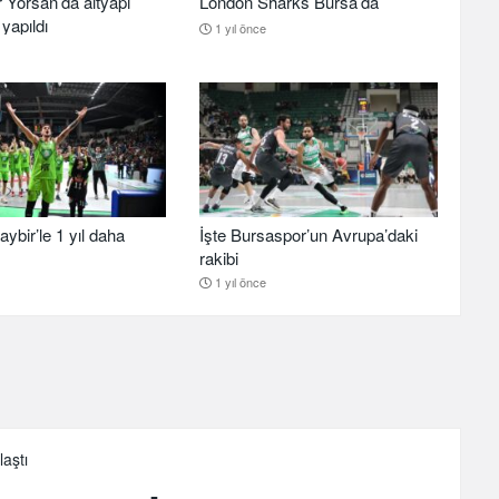
 Yörsan’da altyapı
London Sharks Bursa’da
yapıldı
1 yıl önce
aybir’le 1 yıl daha
İşte Bursaspor’un Avrupa’daki
rakibi
1 yıl önce
aştı