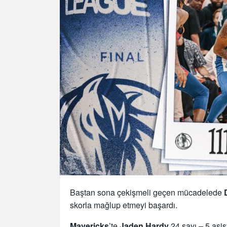
Baştan sona çekişmeli geçen mücadelede
skorla mağlup etmeyi başardı.
Mavericks
’te
Jaden Hardy
24 sayı – 5 asis