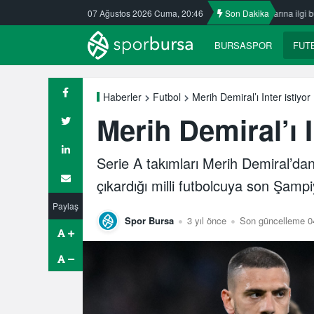
 Kafkasspor’da
07 Ağustos 2026 Cuma, 20:46
Nilüfer’de yaz okullarına ilgi büyük
Son Dakika
ULUDAĞ BAS
BURSASPOR
FUT
Merih Demiral’ı Inter istiyor
Haberler
Futbol
Merih Demiral’ı I
Serie A takımları Merih Demiral’da
çıkardığı milli futbolcuya son Şampiyo
Paylaş
Spor Bursa
3 yıl önce
Son güncelleme 0