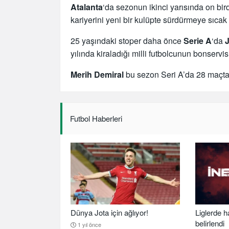
Atalanta
‘da sezonun ikinci yarısında on bi
kariyerini yeni bir kulüpte sürdürmeye sıcak ba
25 yaşındaki stoper daha önce
Serie A
‘da
yılında kiraladığı milli futbolcunun bonserv
Merih Demiral
bu sezon Seri A’da 28 maçta 1
Futbol Haberleri
Dünya Jota için ağlıyor!
Liglerde h
belirlendi
1 yıl önce