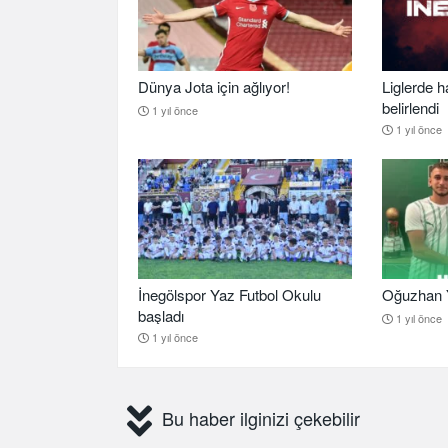
Dünya Jota için ağlıyor!
Liglerde h
belirlendi
1 yıl önce
1 yıl önce
İnegölspor Yaz Futbol Okulu
Oğuzhan Y
başladı
1 yıl önce
1 yıl önce
Bu haber ilginizi çekebilir