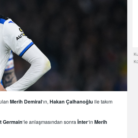
Ku
K
kılan
Merih
Demiral
‘ın,
Hakan Çalhanoğlu
ile takım
nt Germain
‘le anlaşmasından sonra
İnter
‘in
Merih