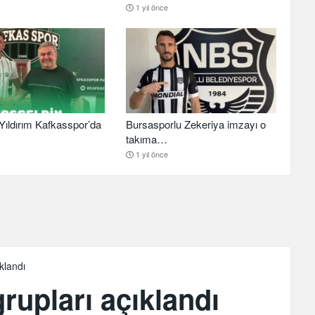
1 yıl önce
ıldırım Kafkasspor’da
Bursasporlu Zekeriya imzayı o
takıma…
1 yıl önce
klandı
rupları açıklandı