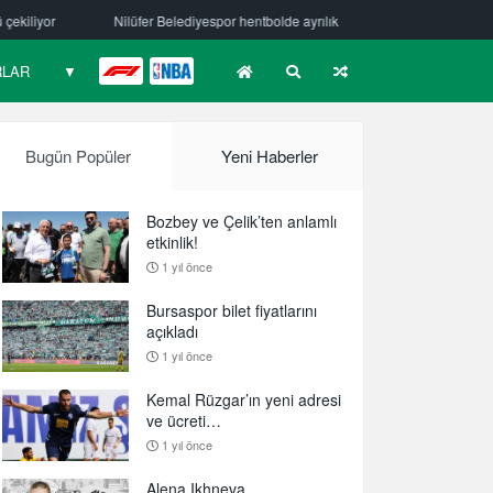
elediyespor hentbolde ayrılık
Mehmet Güzelsöz’den mesaj var!
B
RLAR
▼
F1
NBA
Bugün Popüler
Yeni Haberler
Bozbey ve Çelik’ten anlamlı
etkinlik!
1 yıl önce
Bursaspor bilet fiyatlarını
açıkladı
1 yıl önce
Kemal Rüzgar’ın yeni adresi
ve ücreti…
1 yıl önce
Alena Ikhneva