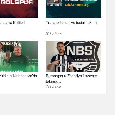
arcama limitleri
Transferin hızlı ve iddialı takımı,
…
1 yıl önce
ıldırım Kafkasspor’da
Bursasporlu Zekeriya imzayı o
takıma…
1 yıl önce