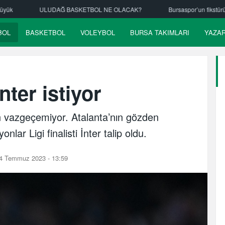
KETBOL NE OLACAK?
Bursaspor’un fikstürü çekiliyor
Nilüfer B
BOL
BASKETBOL
VOLEYBOL
BURSA TAKIMLARI
YAZA
nter istiyor
n vazgeçemiyor. Atalanta’nın gözden
nlar Ligi finalisti İnter talip oldu.
4 Temmuz 2023 - 13:59