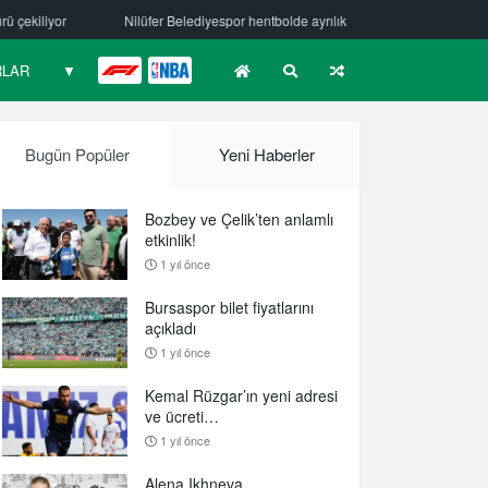
spor hentbolde ayrılık
Mehmet Güzelsöz’den mesaj var!
Bursaspo
RLAR
▼
F1
NBA
Bugün Popüler
Yeni Haberler
Bozbey ve Çelik’ten anlamlı
etkinlik!
1 yıl önce
Bursaspor bilet fiyatlarını
açıkladı
1 yıl önce
Kemal Rüzgar’ın yeni adresi
ve ücreti…
1 yıl önce
Alena Ikhneva