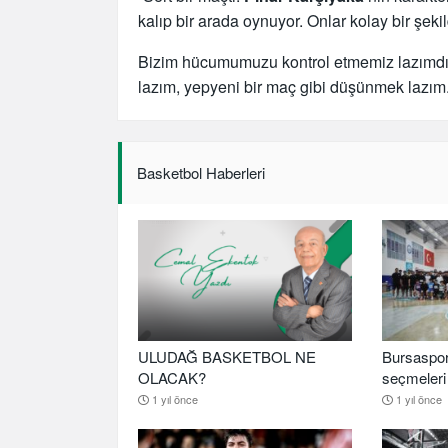
kalıp bir arada oynuyor. Onlar kolay bir şeki
Bizim hücumumuzu kontrol etmemiz lazımdı.
lazım, yepyeni bir maç gibi düşünmek lazım.
Basketbol Haberleri
ULUDAĞ BASKETBOL NE
Bursaspor
OLACAK?
seçmeleri 
1 yıl önce
1 yıl önce