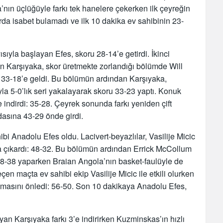
’nın üçlüğüyle farkı tek hanelere çekerken ilk çeyreğin
da isabet bulamadı ve ilk 10 dakika ev sahibinin 23-
ısıyla başlayan Efes, skoru 28-14’e getirdi. İkinci
lan Karşıyaka, skor üretmekte zorlandığı bölümde Will
 33-18’e geldi. Bu bölümün ardından Karşıyaka,
a 5-0’lık seri yakalayarak skoru 33-23 yaptı. Konuk
 indirdi: 35-28. Çeyrek sonunda farkı yeniden çift
asına 43-29 önde girdi.
i Anadolu Efes oldu. Lacivert-beyazlılar, Vasilije Micic
aa çıkardı: 48-32. Bu bölümün ardından Errick McCollum
 48-38 yaparken Braian Angola’nın basket-faulüyle de
çen maçta ev sahibi ekip Vasilije Micic ile etkili olurken
ılmasını önledi: 56-50. Son 10 dakikaya Anadolu Efes,
an Karşıyaka farkı 3’e indirirken Kuzminskas’ın hızlı