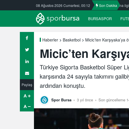
sspor’da
Nilüfer’de yaz okullarına ilgi büyük
08 Ağustos 2026 Cumartesi, 00:12
ULUDAĞ BASKETBO
Son Dakika
BURSASPOR
FUT
Micic’ten Karşıyaka’ya 
Haberler
Basketbol
Micic’ten Karşı
Türkiye Sigorta Basketbol Süper Lig
karşısında 24 sayıyla takımını galib
ardından konuştu.
Paylaş
Spor Bursa
3 yıl önce
Son güncelleme 14