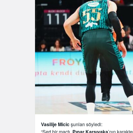
Vasilije Micic
şunları söyledi:
“Sert bir maçtı.
Pınar Karşıyaka
’nın karakt