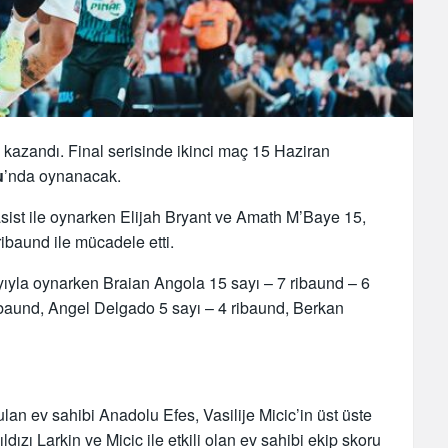
ı kazandı. Final serisinde ikinci maç 15 Haziran
u
’nda oynanacak.
5 asist ile oynarken Elijah Bryant ve Amath M’Baye 15,
ibaund ile mücadele etti.
ıyla oynarken Braian Angola 15 sayı – 7 ribaund – 6
baund, Angel Delgado 5 sayı – 4 ribaund, Berkan
lan ev sahibi Anadolu Efes, Vasilije Micic’in üst üste
ıldızı Larkin ve Micic ile etkili olan ev sahibi ekip skoru