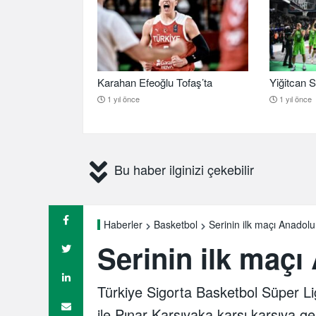
Karahan Efeoğlu Tofaş’ta
Yiğitcan S
1 yıl önce
1 yıl önce
Bu haber ilginizi çekebilir
Serinin ilk maçı Anadolu
Haberler
Basketbol
Serinin ilk maçı
Türkiye Sigorta Basketbol Süper Lig
ile Pınar Karşıyaka karşı karşıya 