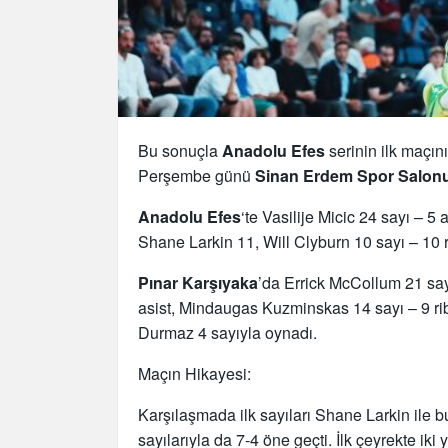
Bu sonuçla
Anadolu Efes
serinin ilk maçın
Perşembe günü
Sinan Erdem Spor Salon
Anadolu Efes
‘te Vasilije Micic 24 sayı – 
Shane Larkin 11, Will Clyburn 10 sayı – 10 r
Pınar Karşıyaka
’da Errick McCollum 21 say
asist, Mindaugas Kuzminskas 14 sayı – 9 ri
Durmaz 4 sayıyla oynadı.
Maçın Hikayesi:
Karşılaşmada ilk sayıları Shane Larkin ile bu
sayılarıyla da 7-4 öne geçti. İlk çeyrekte iki y