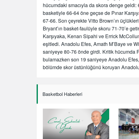
hücumdaki smacıyla da skora denge geldi: 64
basketiyle 66-64 öne geçse de Pınar Karşıya
67-66. Son çeyrekte Vitto Brown’ın üçlükleri
Bryant’ın basket-faulüyle skoru 71-70’e getir
Karşıyaka, Kenan Sipahi ve Errick McCollum
eşitledi. Anadolu Efes, Amath M’Baye ve Wil
saniyeye 80-76 önde girdi. Kritik hücumda 
bulamazken son 19 saniyeye Anadolu Efes, W
bölümde skor üstünlüğünü koruyan Anadolu 
Basketbol Haberleri