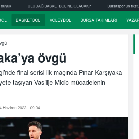
L NE OLACAK?
Bursaspor’un fikstürü çekiliyor
Nilüfer Belediye
BOL
BASKETBOL
VOLEYBOL
BURSA TAKIMLARI
YAZA
övgü
yaka’ya övgü
i’nde final serisi ilk maçında Pınar Karşıyaka
iyete taşıyan Vasilije Micic mücadelenin
 Haziran 2023 - 09:34