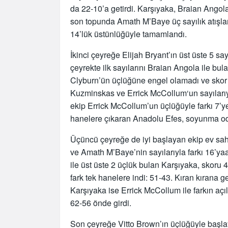
da 22-10’a getirdi. Karşıyaka, Braian Angola
son topunda Amath M’Baye üç sayılık atışlar
14’lük üstünlüğüyle tamamlandı.
İkinci çeyreğe Elijah Bryant’ın üst üste 5 say
çeyrekte ilk sayılarını Braian Angola ile bu
Clyburn’ün üçlüğüne engel olamadı ve skor
Kuzminskas ve Errick McCollum‘un sayılarıyl
ekip Errick McCollum’un üçlüğüyle farkı 7’ye
hanelere çıkaran Anadolu Efes, soyunma od
Üçüncü çeyreğe de iyi başlayan ekip ev sahib
ve Amath M’Baye’nin sayılarıyla farkı 16’y
ile üst üste 2 üçlük bulan Karşıyaka, skoru
fark tek hanelere indi: 51-43. Kıran kırana ge
Karşıyaka ise Errick McCollum ile farkın aç
62-56 önde girdi.
Son çeyreğe Vitto Brown’ın üçlüğüyle başlay