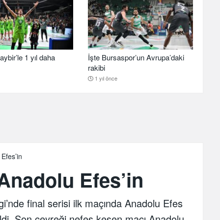
aybir’le 1 yıl daha
İşte Bursaspor’un Avrupa’daki
rakibi
1 yıl önce
 Efes’in
 Anadolu Efes’in
i’nde final serisi ilk maçında Anadolu Efes
geldi. Son çeyreği nefes kesen maçı Anadolu