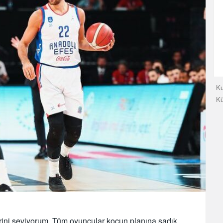
Ku
K
erini seviyorum. Tüm oyuncular koçun planına sadık