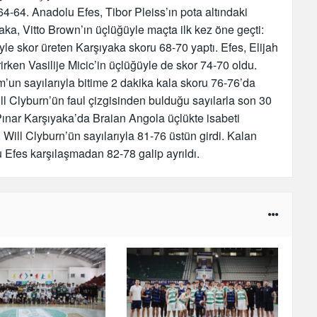
-64. Anadolu Efes, Tibor Pleiss’ın pota altındaki
ka, Vitto Brown’ın üçlüğüyle maçta ilk kez öne geçti:
yle skor üreten Karşıyaka skoru 68-70 yaptı. Efes, Elijah
irken Vasilije Micic’in üçlüğüyle de skor 74-70 oldu.
’un sayılarıyla bitime 2 dakika kala skoru 76-76’da
l Clyburn’ün faul çizgisinden bulduğu sayılarla son 30
Pınar Karşıyaka’da Braian Angola üçlükte isabeti
ill Clyburn’ün sayılarıyla 81-76 üstün girdi. Kalan
Efes karşılaşmadan 82-78 galip ayrıldı.