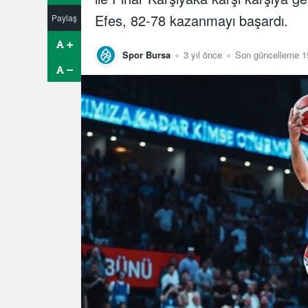
Efes, 82-78 kazanmayı başardı.
Paylaş
Spor Bursa
3 yıl önce
Son güncelleme 15