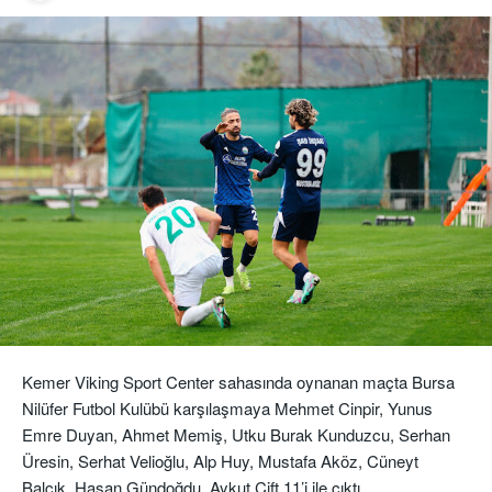
Kemer Viking Sport Center sahasında oynanan maçta Bursa
Nilüfer Futbol Kulübü karşılaşmaya Mehmet Cinpir, Yunus
Emre Duyan, Ahmet Memiş, Utku Burak Kunduzcu, Serhan
Üresin, Serhat Velioğlu, Alp Huy, Mustafa Aköz, Cüneyt
Balçık, Hasan Gündoğdu, Aykut Çift 11’i ile çıktı.