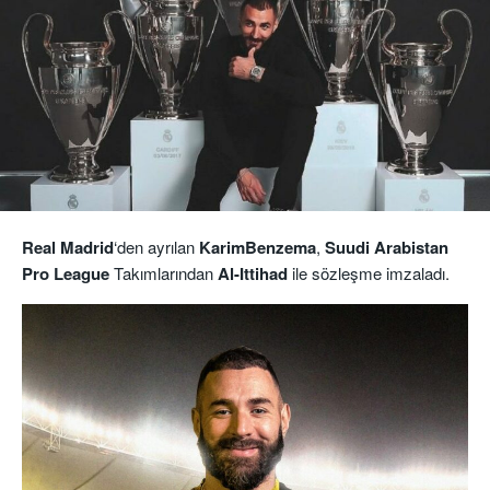
Real Madrid
‘den ayrılan
KarimBenzema
,
Suudi Arabistan
Pro League
Takımlarından
Al-Ittihad
ile sözleşme imzaladı.