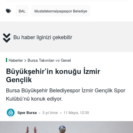
BAL
Mustafakemalpaşaspor Belediye
Bu haber ilginizi çekebilir
Haberler
Bursa Takımları
ve
Genel
Büyükşehir’in konuğu İzmir
Gençlik
Bursa Büyükşehir Belediyespor İzmir Gençlik Spor
Kulübü’nü konuk ediyor.
Spor Bursa
3 yıl önce
11 Mayıs, 12:30