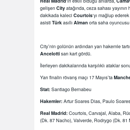
Real Madrid
‘in etkili olduğu anlarda,
Camav
gelişen
City
atağında, ceza sahası yayının 
dakikada kaleci
Courtois
‘yı mağlup ederek 
asisti
Türk
asıllı
Alman
orta saha oyuncus
City’nin golünün ardından yan hakemle tart
Ancelotti
sarı kart gördü.
İlerleyen dakikalarında karşılıklı ataklar s
Yarı finalin rövanş maçı 17 Mayıs’ta
Manche
Stat:
Santiago Bernabeu
Hakemler:
Artur Soares Dias, Paulo Soares,
Real Madrid:
Courtois, Carvajal, Alaba, R
(Dk. 87 Nacho), Valverde, Rodrygo (Dk. 81