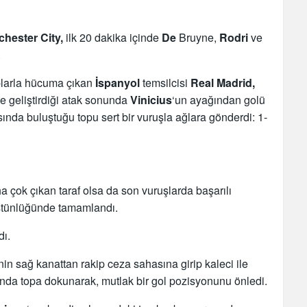
hester City,
ilk 20 dakika içinde
De
Bruyne,
Rodri
ve
.
plarla hücuma çıkan
İspanyol
temsilcisi
Real Madrid,
yle geliştirdiği atak sonunda
Vinicius
‘un ayağından golü
sında buluştuğu topu sert bir vuruşla ağlara gönderdi: 1-
çok çıkan taraf olsa da son vuruşlarda başarılı
 üstünlüğünde tamamlandı.
dı.
nin sağ kanattan rakip ceza sahasına girip kaleci ile
anda topa dokunarak, mutlak bir gol pozisyonunu önledi.