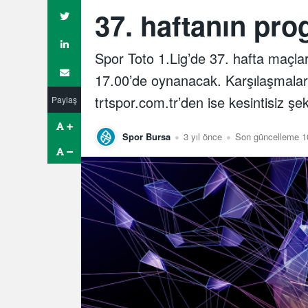
37. haftanın pro
Spor Toto 1.Lig’de 37. hafta maçla
17.00’de oynanacak. Karşılaşmal
trtspor.com.tr’den ise kesintisiz şek
Paylaş
Spor Bursa
3 yıl önce
Son güncelleme 1