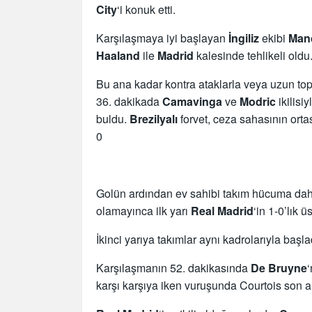
City
‘i konuk etti.
Karşılaşmaya iyi başlayan
İngiliz
ekibi
Manc
Haaland
ile
Madrid
kalesinde tehlikeli oldu
Bu ana kadar kontra ataklarla veya uzun to
36. dakikada
Camavinga
ve
Modric
ikilisi
buldu.
Brezilyalı
forvet, ceza sahasının orta
0
Golün ardından ev sahibi takım hücuma daha 
olamayınca ilk yarı
Real Madrid
‘in 1-0’lık
İkinci yarıya takımlar aynı kadrolarıyla başla
Karşılaşmanın 52. dakikasında
De Bruyne
‘
karşı karşıya iken vuruşunda Courtois son 