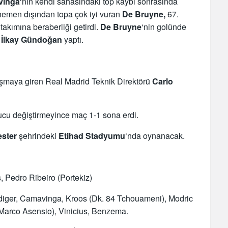
inga
‘nın kendi sahasındaki top kaybı sonrasında
hemen dışından topa çok iyi vuran
De Bruyne,
67.
takımına beraberliği getirdi.
De Bruyne
‘nin golünde
u
İlkay Gündoğan
yaptı.
ışmaya giren Real Madrid Teknik Direktörü
Carlo
onucu değiştirmeyince maç 1-1 sona erdi.
ster
şehrindeki
Etihad
Stadyumu
‘nda oynanacak.
 Pedro Ribeiro (Portekiz)
üdiger, Camavinga, Kroos (Dk. 84 Tchouameni), Modric
 Marco Asensio), Vinicius, Benzema.