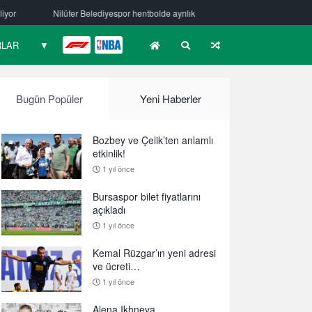
 hentbolde ayrılık
Mehmet Güzelsöz’den mesaj var!
Bursaspor Yö
RLAR
▼
F1
NBA
Bugün Popüler
Yeni Haberler
Bozbey ve Çelik’ten anlamlı
etkinlik!
1 yıl önce
Bursaspor bilet fiyatlarını
açıkladı
1 yıl önce
Kemal Rüzgar’ın yeni adresi
ve ücreti…
1 yıl önce
Alena Ikhneva