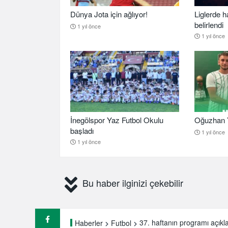
Dünya Jota için ağlıyor!
Liglerde h
belirlendi
1 yıl önce
1 yıl önce
İnegölspor Yaz Futbol Okulu
Oğuzhan Y
başladı
1 yıl önce
1 yıl önce
Bu haber ilginizi çekebilir
37. haftanın programı açıkl
Haberler
Futbol