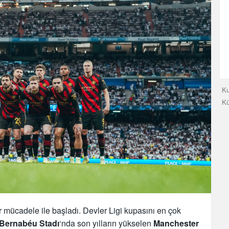
Ku
K
r mücadele ile başladı. Devler Ligi kupasını en çok
 Bernabéu Stadı
‘nda son yılların yükselen
Manchester