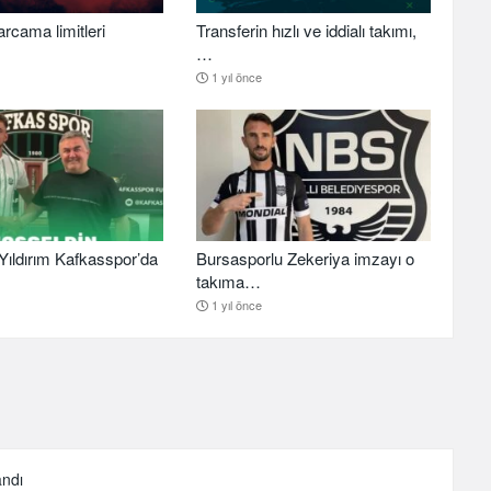
arcama limitleri
Transferin hızlı ve iddialı takımı,
…
1 yıl önce
ıldırım Kafkasspor’da
Bursasporlu Zekeriya imzayı o
takıma…
1 yıl önce
andı