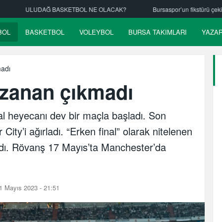
NE OLACAK?
Bursaspor’un fikstürü çekiliyor
Nilüfer Belediyespor
BOL
BASKETBOL
VOLEYBOL
BURSA TAKIMLARI
YAZA
madı
azanan çıkmadı
al heyecanı dev bir maçla başladı. Son
ty’i ağırladı. “Erken final” olarak nitelenen
ndı. Rövanş 17 Mayıs’ta Manchester’da
1 Mayıs 2023 - 21:51