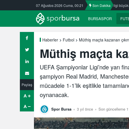
r’da
Nilüfer’de yaz okullarına ilgi büyük
07 Ağustos 2026 Cuma, 00:21
ULUDAĞ BASKETBOL 
Son Dakika
BURSASPOR
FUT
Müthiş maçta kazanan çık
Haberler
Futbol
Müthiş maçta k
UEFA Şampiyonlar Ligi’nde yarı fin
şampiyon Real Madrid, Manchester Ci
mücadele 1-1’lik eşitlikle tamamla
Paylaş
oynanacak.
Spor Bursa
3 yıl önce
Son güncelleme 1