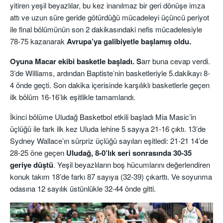
yitiren yeşil beyazlılar, bu kez inanılmaz bir geri dönüşe imza
attı ve uzun süre geride götürdüğü mücadeleyi üçüncü periyot
ile final bölümünün son 2 dakikasındaki nefis mücadelesiyle
78-75 kazanarak
Avrupa’ya galibiyetle başlamış oldu.
Oyuna Macar ekibi basketle başladı. S
arr buna cevap verdi.
3’de Williams, ardından Baptiste’nin basketleriyle 5.dakikayı 8-
4 önde geçti. Son dakika içerisinde karşılıklı basketlerle geçen
ilk bölüm 16-16’lık eşitlikle tamamlandı.
İkinci bölüme Uludağ Basketbol etkili başladı Mia Masic’in
üçlüğü ile fark ilk kez Uluda lehine 5 sayıya 21-16 çıktı. 13’de
Sydney Wallace’ın sürpriz üçlüğü sayıları eşitledi: 21-21 14’de
28-25 öne geçen
Uludağ, 8-0’lık seri sonrasında 30-35
geriye düştü
. Yeşil beyazlıların boş hücumlarını değerlendiren
konuk takım 18’de farkı 87 sayıya (32-39) çıkarttı. Ve soyunma
odasına 12 sayılık üstünlükle 32-44 önde gitti.