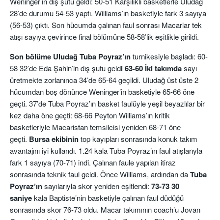
Weninger’ın dış şutu geldi: 50-51 Karşılıklı basketlerle Uludağ
28’de durumu 54-53 yaptı. Williams’ın basketiyle fark 3 sayıya
(56-53) çıktı. Son hücumda çalınan faul sonrası Macarlar tek
atışı sayıya çevirince final bölümüne 58-58’lik eşitlikle girildi.
Son bölüme Uludağ Tuba Poyraz’ın
turnikesiyle başladı: 60-
58 32’de Eda Şahin’in dış şutu geld
i 63-60 İki takımda
sayı
üretmekte zorlanınca 34’de 65-64 geçildi. Uludağ üst üste 2
hücumdan boş dönünce Weninger’in basketiyle 65-66 öne
geçti. 37’de Tuba Poyraz’ın basket faulüyle yeşil beyazlılar bir
kez daha öne geçti: 68-66 Peyton Williams’ın kritik
basketleriyle Macaristan temsilcisi yeniden 68-71 öne
geçti.
Bursa ekibinin
top kayıpları sonrasında konuk takım
avantajını iyi kullandı. 1.24 kala Tuba Poyraz’ın faul atışlarıyla
fark 1 sayıya (70-71) indi. Çalınan faule yapılan itiraz
sonrasında teknik faul geldi. Önce Williams, ardından da
Tuba
Poyraz’ın
sayılarıyla skor yeniden eşitlendi:
73-73 30
saniye
kala Baptiste’nin basketiyle çalınan faul düdüğü
sonrasında skor 76-73 oldu. Macar takımının coach’u Jovan