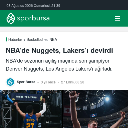
08 Ağustos 2026 Cumartesi, 21:39
Haberler
Basketbol
ve
NBA
NBA’de Nuggets, Lakers’ı devirdi
NBA’de sezonun açılış maçında son şampiyon
Denver Nuggets, Los Angeles Lakers’ı ağırladı.
Spor Bursa
3 yıl önce
27 Ekim, 08:28