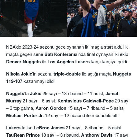
NBA’de 2023-24 sezonu gece oynanan iki maçla start aldı. İlk
maçta geçen sene
Batı Konferansı
’nda final oynayan iki ekip
Denver Nuggets
ile
Los Angeles Lakers
karşı karşıya geldi.
Nikola Jokic
’in sezonu
triple-double
ile açtığı maçta
Nuggets
119-107
kazanmayı bildi.
Nuggets
’ta
Jokic
29 sayı – 13 ribaund – 11 asist,
Jamal
Murray
21 sayı – 6 asist,
Kentavious Caldwell-Pope
20 sayı
– 3 top çalma,
Aaron Gordon
15 sayı – 7 ribaund – 5 asist,
Michael Porter Jr.
12 sayı – 12 ribaund ile mücadele etti.
Lakers‘
ta ise
LeBron James
21 sayı – 8 ribaund – 5 asist,
TauRean
Prince
18 sayı – 3 ribaund,
Anthony Davis
17 sayı