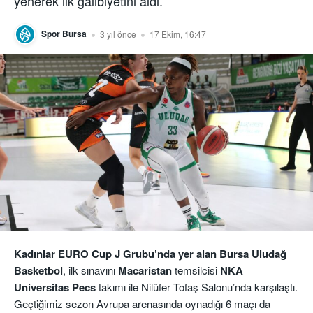
yenerek ilk galibiyetini aldı.
Spor Bursa
3 yıl önce
17 Ekim, 16:47
Kadınlar EURO Cup J Grubu’nda yer alan Bursa Uludağ
Basketbol
, ilk sınavını
Macaristan
temsilcisi
NKA
Universitas Pecs
takımı ile Nilüfer Tofaş Salonu’nda karşılaştı.
Geçtiğimiz sezon Avrupa arenasında oynadığı 6 maçı da