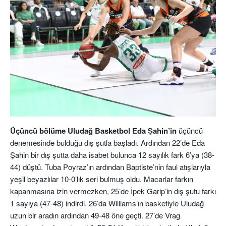
Üçüncü bölüme Uludağ Basketbol Eda Şahin’in
üçüncü
denemesinde bulduğu dış şutla başladı. Ardından 22’de Eda
Şahin bir dış şutta daha isabet bulunca 12 sayılık fark 6’ya (38-
44) düştü. Tuba Poyraz’ın ardından Baptiste’nin faul atışlarıyla
yeşil beyazlılar 10-0’lık seri bulmuş oldu. Macarlar farkın
kapanmasına izin vermezken, 25’de İpek Garip’in dış şutu farkı
1 sayıya (47-48) indirdi. 26’da Williams’ın basketiyle Uludağ
uzun bir aradın ardından 49-48 öne geçti. 27’de Vrag