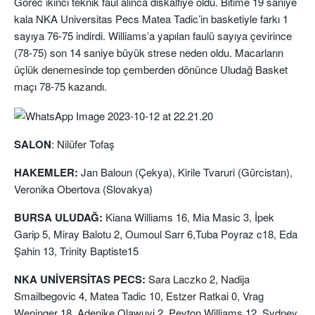
Gorec ikinci teknik faul alınca diskalfiye oldu. Bitime 19 saniye
kala NKA Universitas Pecs Matea Tadic’in basketiyle farkı 1
sayıya 76-75 indirdi. Williams’a yapılan faulü sayıya çevirince
(78-75) son 14 saniye büyük strese neden oldu. Macarların
üçlük denemesinde top çemberden dönünce Uludağ Basket
maçı 78-75 kazandı.
SALON
: Nilüfer Tofaş
HAKEMLER:
Jan Baloun (Çekya), Kirile Tvaruri (Gürcistan),
Veronika Obertova (Slovakya)
BURSA ULUDAĞ:
Kiana Williams 16, Mia Masic 3, İpek
Garip 5, Miray Balotu 2, Oumoul Sarr 6,Tuba Poyraz c18, Eda
Şahin 13, Trinity Baptiste15
NKA UNİVERSİTAS PECS:
Sara Laczko 2, Nadija
Smailbegovic 4, Matea Tadic 10, Estzer Ratkai 0, Vrag
Weninger 18, Adenike Olawuyi 2, Peyton Williams 12, Sydney