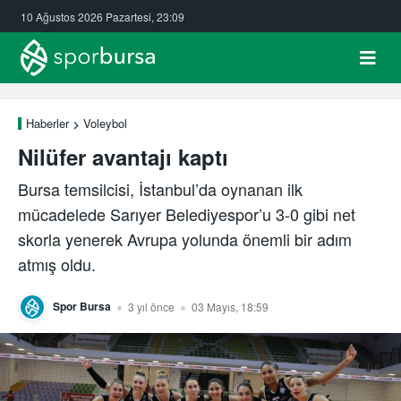
10 Ağustos 2026 Pazartesi, 23:09
Haberler
Voleybol
Nilüfer avantajı kaptı
Bursa temsilcisi, İstanbul’da oynanan ilk
mücadelede Sarıyer Belediyespor’u 3-0 gibi net
skorla yenerek Avrupa yolunda önemli bir adım
atmış oldu.
Spor Bursa
3 yıl önce
03 Mayıs, 18:59