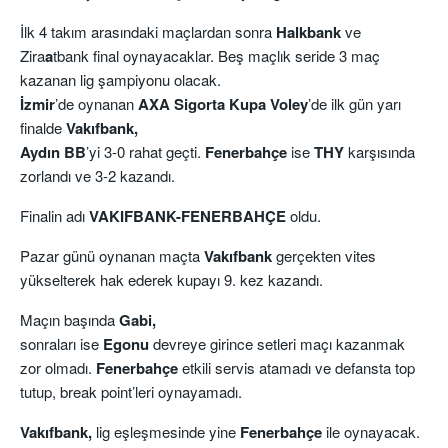
İlk 4 takım arasındaki maçlardan sonra
Halkbank
ve
Zira
a
tbank final oynayacaklar. Beş maçlık seride 3 maç
kazanan lig şampiyonu olacak.
İzmir
’de oynanan
AXA Sigorta Kupa Voley
’de ilk gün yarı
finalde
Vakıfbank,
Aydın BB
’yi 3-0 rahat geçti.
Fenerbahçe
ise
THY
karşısında
zorlandı ve 3-2 kazandı.
Finalin adı
VAKIFBANK-FENERBAHÇE
oldu.
Pazar günü oynanan maçta
Vakıfbank
gerçekten vites
yükselterek hak ederek kupayı 9. kez kazandı.
Maçın başında
Gabi,
sonraları ise
Egonu
devreye girince setleri maçı kazanmak
zor olmadı.
Fenerbahçe
etkili servis atamadı ve defansta top
tutup, break point’leri oynayamadı.
Vakıfbank,
lig eşleşmesinde yine
Fenerbahçe
ile oynayacak.