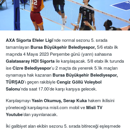
AXA Sigorta Efeler Ligi
’nde normal sezonu 5. sırada
tamamlayan
Bursa Büyükşehir Belediyespor,
5/6 etabı ilk
maçında 4 Mayıs 2023 Perşembe günü (yarın) sahasına
Galatasaray HDI Sigorta
ile karşılaşacak. 5/8 etabı ilk turunda
ise
Cizre
Belediyespor
’u 2 maçta da yenerek 5.’lik maçları
oynamaya hak kazanan
Bursa Büyükşehir Belediyespor,
TÜRŞAD
’ı geçen rakibiyle
Cengiz Göllü Voleybol
Salonu
’nda saat 17.00’de karşı karşıya gelecek.
Karşılaşmayı
Yasin
Okumuş, Serap Kuka
hakem ikilisini
yöneteceği karşılaşma misli.com mobil ve
Misli TV
Youtube
’dan yayınlanacak.
İki galibiyet alan ekibin sezonu 5. sırada bitireceği eşleşmede