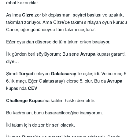
rahat kazandılar.
Aslında
Cizre
zor bir deplasman, seyirci baskısı ve uzaklık,
takımları zorluyor. Ama Cizre’de takımı sırtlayan oyun kurucu
Caner, eğer günündeyse tüm takımı coşturur.
Eğer oyundan düşerse de tüm takım erken bırakıyor.
İlk günden beri söylüyorum; Bu sene
Avrupa
kupası garanti,
diye…
Şimdi
Türşad
’ı eleyen
Galatasaray
ile eşleşildi. Ve bu maç 5-
6.’lık maçı. Eğer Galatasaray’ı elerse 5. olur. Bu da
Avrupa
kupasında
CEV
Challenge Kupası
’na katılım hakkı demektir.
Bu kadronun, bunu başarabileceğine inanıyorum.
İki takım için de zor bir seri olacak.
İlk maç
Bursa
’da ve avantaj için sahaya çıkılacak. Servis