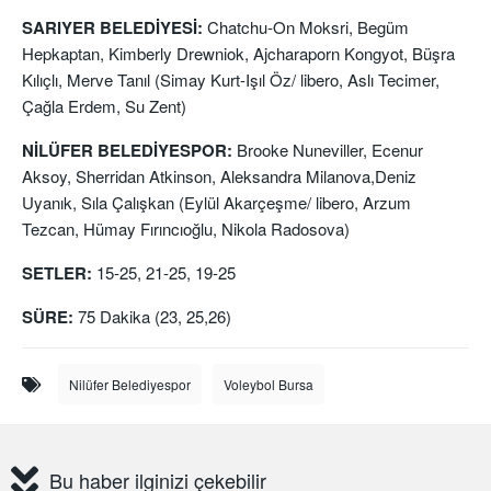
SARIYER BELEDİYESİ:
Chatchu-On Moksri, Begüm
Hepkaptan, Kimberly Drewniok, Ajcharaporn Kongyot, Büşra
Kılıçlı, Merve Tanıl (Simay Kurt-Işıl Öz/ libero, Aslı Tecimer,
Çağla Erdem, Su Zent)
NİLÜFER BELEDİYESPOR:
Brooke Nuneviller, Ecenur
Aksoy, Sherridan Atkinson, Aleksandra Milanova,Deniz
Uyanık, Sıla Çalışkan (Eylül Akarçeşme/ libero, Arzum
Tezcan, Hümay Fırıncıoğlu, Nikola Radosova)
SETLER:
15-25, 21-25, 19-25
SÜRE:
75 Dakika (23, 25,26)
Nilüfer Belediyespor
Voleybol Bursa
Bu haber ilginizi çekebilir