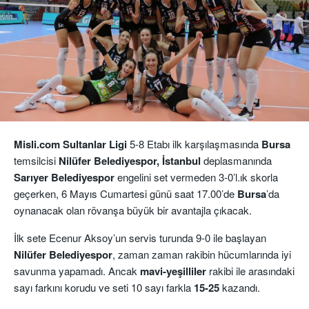
Misli.com Sultanlar Ligi
5-8 Etabı ilk karşılaşmasında
Bursa
temsilcisi
Nilüfer Belediyespor, İstanbul
deplasmanında
Sarıyer Belediyespor
engelini set vermeden 3-0’l.ık skorla
geçerken, 6 Mayıs Cumartesi günü saat 17.00’de
Bursa
’da
oynanacak olan rövanşa büyük bir avantajla çıkacak.
İlk sete Ecenur Aksoy’un servis turunda 9-0 ile başlayan
Nilüfer Belediyespor
, zaman zaman rakibin hücumlarında iyi
savunma yapamadı. Ancak
mavi-yeşilliler
rakibi ile arasındaki
sayı farkını korudu ve seti 10 sayı farkla
15-25
kazandı.