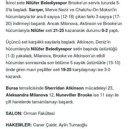
İkinci sete
Nilüfer Belediyespor
Brooke’un servis turunda 5-
0’la başladı.
Sarıyer,
Merve Nezir ve Chatchu-On Moksri’in
hücumlarıyla bir ara 6 sayıya (12-18) çıkan farkı 3 sayıya (17-
20) indirmeyi başardı. Ancak Milonova, Aktinson ve Brooke’un
hücumlarıyla
Nilüfer
seti
21-25
kazanarak durumu
0-2
yaptı.
Üçüncü set karşılıklı sayılarla başladı. Atkinson, Deniz’in
hücumlarıyla
Nilüfer Belediyespor
setin başında üstünlüğü
(1-3) yakaladı, Milanova, Brooke ve Atkinson’un etkili
hücumları sonrasında son bölüme 5 sayılık üstünlükle (15-10)
önde giren mavi yeşilliler seti
19-25
karşılaşmayı ise 3-0
kazandı.
Bursa
temsilcisinde
Sherridan Atkinson
mücadeleyi 23,
Aleksandra Milanova
12,
Nuneviller Brooke
ise 11 sayı ile
çift hanelerde tamamlamayı başardı.
SALON:
Orman Fakültesi
HAKEMLER:
Caner Çaldır, Aylin Turnaoğlu