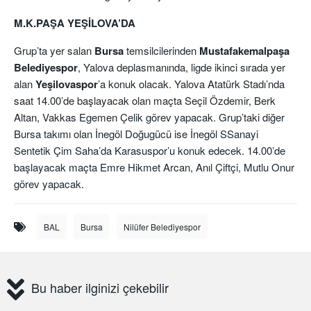
M.K.PAŞA YEŞİLOVA’DA
Grup’ta yer salan
Bursa
temsilcilerinden
Mustafakemalpaşa
Belediyespor
, Yalova deplasmanında, ligde ikinci sırada yer
alan
Yeşilovaspor
’a konuk olacak. Yalova Atatürk Stadı’nda
saat 14.00’de başlayacak olan maçta Seçil Özdemir, Berk
Altan, Vakkas Egemen Çelik görev yapacak. Grup’taki diğer
Bursa takımı olan İnegöl Doğugücü ise İnegöl SSanayi
Sentetik Çim Saha’da Karasuspor’u konuk edecek. 14.00’de
başlayacak maçta Emre Hikmet Arcan, Anıl Çiftçi, Mutlu Onur
görev yapacak.
BAL
Bursa
Nilüfer Belediyespor
Bu haber ilginizi çekebilir