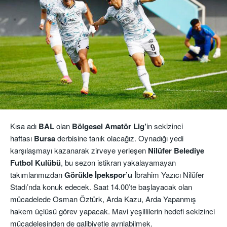
Kısa adı
BAL
olan
Bölgesel Amatör Lig’
in sekizinci
haftası
Bursa
derbisine tanık olacağız. Oynadığı yedi
karşılaşmayı kazanarak zirveye yerleşen
Nilüfer Belediye
Futbol Kulübü
, bu sezon istikrarı yakalayamayan
takımlarımızdan
Görükle İpekspor’u
İbrahim Yazıcı Nilüfer
Stadı’nda konuk edecek. Saat 14.00’te başlayacak olan
mücadelede Osman Öztürk, Arda Kazu, Arda Yapanmış
hakem üçlüsü görev yapacak. Mavi yeşillilerin hedefi sekizinci
mücadelesinden de galibiyetle ayrılabilmek.