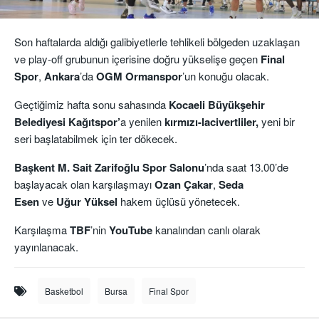
Son haftalarda aldığı galibiyetlerle tehlikeli bölgeden uzaklaşan
ve play-off grubunun içerisine doğru yükselişe geçen
Final
Spor
,
Ankara
’da
OGM Ormanspor
’un konuğu olacak.
Geçtiğimiz hafta sonu sahasında
Kocaeli Büyükşehir
Belediyesi Kağıtspor’
a yenilen
kırmızı-lacivertliler,
yeni bir
seri başlatabilmek için ter dökecek.
Başkent M. Sait Zarifoğlu Spor Salonu
’nda saat 13.00’de
başlayacak olan karşılaşmayı
Ozan Çakar
,
Seda
Esen
ve
Uğur Yüksel
hakem üçlüsü yönetecek.
Karşılaşma
TBF
’nin
YouTube
kanalından canlı olarak
yayınlanacak.
Basketbol
Bursa
Final Spor