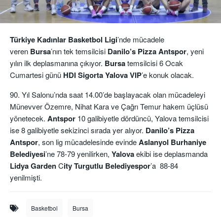
Türkiye Kadınlar Basketbol Ligi
’nde mücadele
veren
Bursa
’nın tek temsilcisi
Danilo’s Pizza Antspor
, yeni
yılın ilk deplasmanına çıkıyor.
Bursa
temsilcisi 6 Ocak
Cumartesi günü
HDI Sigorta Yalova VIP
’e konuk olacak.
90. Yıl Salonu’nda saat 14.00’de başlayacak olan mücadeleyi
Münevver Özemre, Nihat Kara ve Çağrı Temur hakem üçlüsü
yönetecek.
Antspor
10 galibiyetle dördüncü, Yalova temsilcisi
ise 8 galibiyetle sekizinci sırada yer alıyor.
Danilo’s Pizza
Antspor
, son lig mücadelesinde evinde
Aslanyol Burhaniye
Belediyesi
’ne 78-79 yenilirken,
Yalova
ekibi ise deplasmanda
Lidya Garden
C
ity Turgutlu Belediyespor
’a 88-84
yenilmişti.
Basketbol
Bursa