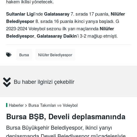
hakem ikilisi yönetecek.
Sultanlar Ligi
’nde
Galatasaray
7. sırada 17 puanla,
Nilüfer
Belediyespor
8. sırada 16 puanla ikinci yarıya başladı. G
2023-2024 Voleybol sezonu ilk yarı maçlarında
Nilüfer
Belediyespor
,
Galatasaray
Daikin
’i 3-2 mağlup etmişti.
Bursa
Nilüfer Belediyespor
Bu haber ilginizi çekebilir
Haberler
Bursa Takımları
ve
Voleybol
Bursa BŞB, Develi deplasmanında
Bursa Büyükşehir Belediyespor, ikinci yarıyı
deplasmanda Develi Belediyespor mücadelesiyle