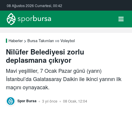
08 Ağustos 2026 Cumartesi, 00:42
Haberler
Bursa Takımları
ve
Voleybol
Nilüfer Belediyesi zorlu
deplasmana çıkıyor
Mavi yeşilliler, 7 Ocak Pazar günü (yarın)
İstanbul’da Galatasaray Daikin ile ikinci yarının ilk
maçını oynayacak.
Spor Bursa
3 yıl önce
08 Ocak, 12:04