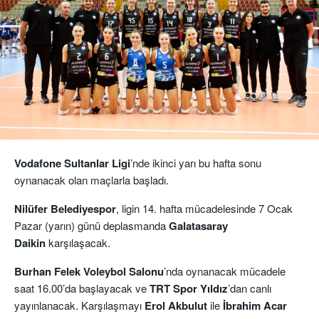
Vodafone Sultanlar Ligi
’nde ikinci yarı bu hafta sonu
oynanacak olan maçlarla başladı.
Nilüfer Belediyespor
, ligin 14. hafta mücadelesinde 7 Ocak
Pazar (yarın) günü deplasmanda
Galatasaray
Daikin
karşılaşacak.
Burhan Felek Voleybol Salonu
’nda oynanacak mücadele
saat 16.00’da başlayacak ve
TRT Spor Yıldız
’dan canlı
yayınlanacak. Karşılaşmayı
Erol Akbulut
ile
İbrahim
Acar