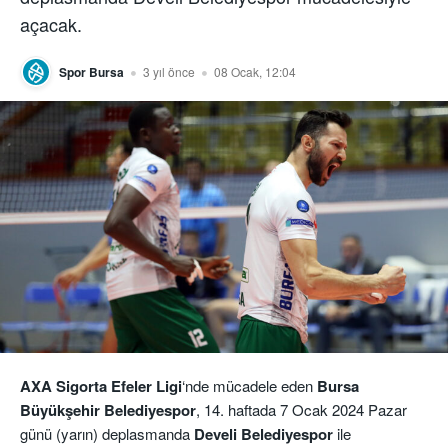
açacak.
Spor Bursa
3 yıl önce
08 Ocak, 12:04
AXA Sigorta Efeler Ligi
‘nde mücadele eden
Bursa
Büyükşehir Belediyespor
, 14. haftada 7 Ocak 2024 Pazar
günü (yarın) deplasmanda
Develi Belediyespor
ile