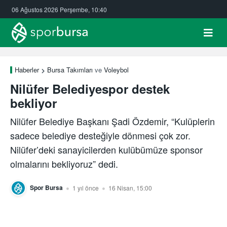
06 Ağustos 2026 Perşembe, 10:40
Haberler
Bursa Takımları
ve
Voleybol
Nilüfer Belediyespor destek
bekliyor
Nilüfer Belediye Başkanı Şadi Özdemir, “Kulüplerin
sadece belediye desteğiyle dönmesi çok zor.
Nilüfer’deki sanayicilerden kulübümüze sponsor
olmalarını bekliyoruz” dedi.
Spor Bursa
1 yıl önce
16 Nisan, 15:00