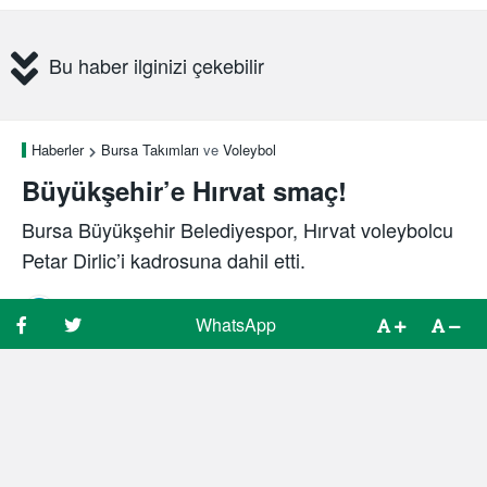
Bu haber ilginizi çekebilir
Haberler
Bursa Takımları
ve
Voleybol
Büyükşehir’e Hırvat smaç!
Bursa Büyükşehir Belediyespor, Hırvat voleybolcu
Petar Dirlic’i kadrosuna dahil etti.
Spor Bursa
1 yıl önce
15 Nisan, 13:13
WhatsApp
WhatsApp