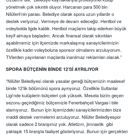
yönetmek çok sıkıntılı oluyor. Harcanan para 500 bin
Nilüferli’nin parası. Belediye olarak spora uzun yıllardır o
destek veriyoruz. Vermeye de devam edeceğiz. Hentbol ve
voleybolda ligde kaldık. Hentbol maçlarını takip ederken büyük
keyif almaya başladım. Ancak finansal olarak sıkıntıları
aşabilmemiz için ilçemizde markalaşmış sanayicilerimizin
özellikle kadın voleyboluna sponsor olmalarını arzuluyorum.
TVlerden yayınlanan maçlarda inanılmaz reklamları olacak.”
SPORA BÜTÇENİN BİNDE 12’Sİ AYRILIYOR
“Nilüfer Belediyesi olarak yasalar gereği bütçemizin maalesef
binde 12’lik bölümünü spora ayırıyoruz. Özellikle Sultanlar
Ligi’nde kulüplerin bütçeleri çok yüksek. Mesela bizim geçen
sezonu geçirdiğimiz bütçemizle Fenerbahçeli Vargas’ı bile
alamıyoruz. Bunun için ilçemizdeki sanayicilerimizden bize
maddi destek vermelerini arzuluyoruz. Nilüfer Belediyespor
olarak sadece 2 branşımız yok. Atletizm, jimnastik gibi
yaklaşık 15 branşta faaliyet gösteriyoruz. Bunun için gerçekten