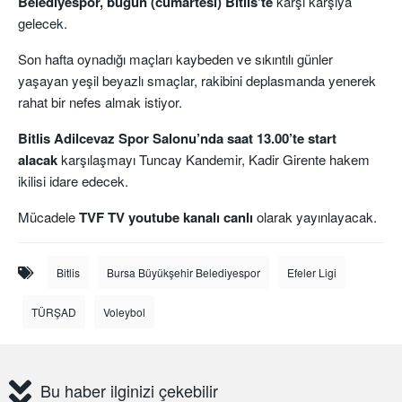
Belediyespor, bugün (cumartesi) Bitlis’te
karşı karşıya
gelecek.
Son hafta oynadığı maçları kaybeden ve sıkıntılı günler
yaşayan yeşil beyazlı smaçlar, rakibini deplasmanda yenerek
rahat bir nefes almak istiyor.
Bitlis Adilcevaz Spor Salonu’nda saat 13.00’te start
alacak
karşılaşmayı Tuncay Kandemir, Kadir Girente hakem
ikilisi idare edecek.
Mücadele
TVF TV youtube kanalı canlı
olarak yayınlayacak.
Bitlis
Bursa Büyükşehir Belediyespor
Efeler Ligi
TÜRŞAD
Voleybol
Bu haber ilginizi çekebilir