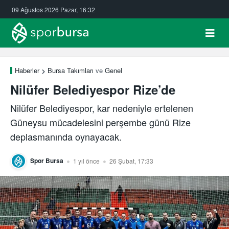
09 Ağustos 2026 Pazar, 16:32
Haberler
Bursa Takımları
ve
Genel
Nilüfer Belediyespor Rize’de
Nilüfer Belediyespor, kar nedeniyle ertelenen
Güneysu mücadelesini perşembe günü Rize
deplasmanında oynayacak.
Spor Bursa
1 yıl önce
26 Şubat, 17:33