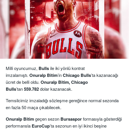
Milli oyuncumuz,
Bulls
ile iki yönlü kontrat
imzalamıştı.
Onuralp Bitim
’in
Chicago Bulls
’ta kazanacağı
ücret de belli oldu.
Onuralp Bitim, Chicago
Bulls
’tan
559.782
dolar kazanacak.
Temsilcimiz imzaladığı sözleşme gereğince normal sezonda
en fazla 50 maça çıkabilecek.
Onuralp Bitim
geçen sezon
Bursaspor
formasıyla gösterdiği
performansla
EuroCup
’ta sezonun en iyi ikinci beşine