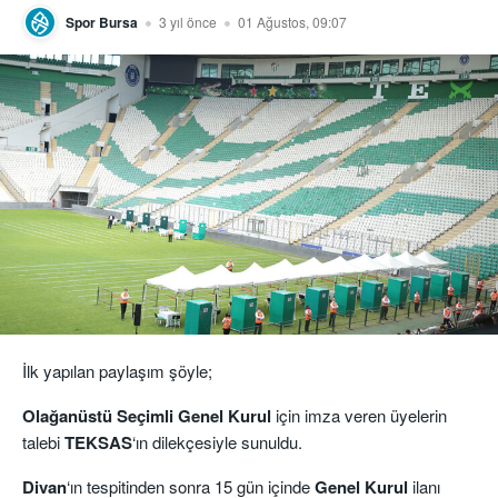
Spor Bursa
3 yıl önce
01 Ağustos, 09:07
İlk yapılan paylaşım şöyle;
Olağanüstü Seçimli Genel Kurul
için imza veren üyelerin
talebi
TEKSAS
‘ın dilekçesiyle sunuldu.
Divan
‘ın tespitinden sonra 15 gün içinde
Genel Kurul
ilanı