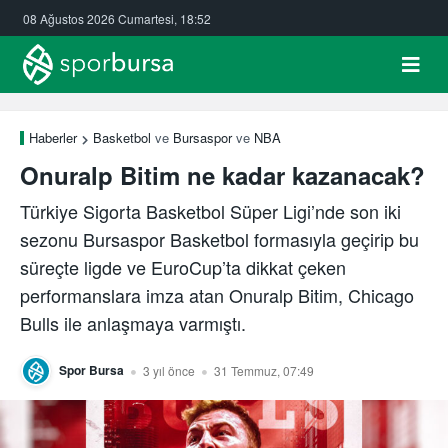
08 Ağustos 2026 Cumartesi, 18:52
Haberler
Basketbol
ve
Bursaspor
ve
NBA
Onuralp Bitim ne kadar kazanacak?
Türkiye Sigorta Basketbol Süper Ligi’nde son iki
sezonu Bursaspor Basketbol formasıyla geçirip bu
süreçte ligde ve EuroCup’ta dikkat çeken
performanslara imza atan Onuralp Bitim, Chicago
Bulls ile anlaşmaya varmıştı.
Spor Bursa
3 yıl önce
31 Temmuz, 07:49