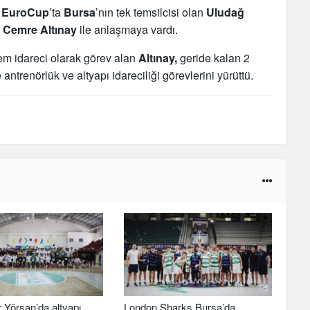
e
EuroCup
’ta
Bursa
’nın tek temsilcisi olan
Uludağ
n
Cemre Altınay
ile anlaşmaya vardı.
em idareci olarak görev alan
Altınay,
geride kalan 2
 antrenörlük ve altyapı idareciliği görevlerini yürüttü.
 Yörsan’da altyapı
London Sharks Bursa’da