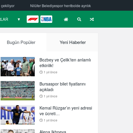
diyespor hentbolde ayrılık
Mehmet Güzelsöz’den mesaj var!
Burs
RLAR
▼
F1
NBA
Bugün Popüler
Yeni Haberler
Bozbey ve Çelik’ten anlamlı
etkinlik!
1 yıl önce
Bursaspor bilet fiyatlarını
açıkladı
1 yıl önce
Kemal Rüzgar’ın yeni adresi
ve ücreti…
1 yıl önce
Alena Ikhneva