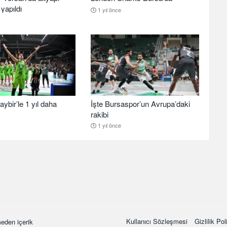
yapıldı
1 yıl önce
aybir’le 1 yıl daha
İşte Bursaspor’un Avrupa’daki
rakibi
1 yıl önce
Kullanıcı Sözleşmesi
Gizlilik Pol
eden içerik