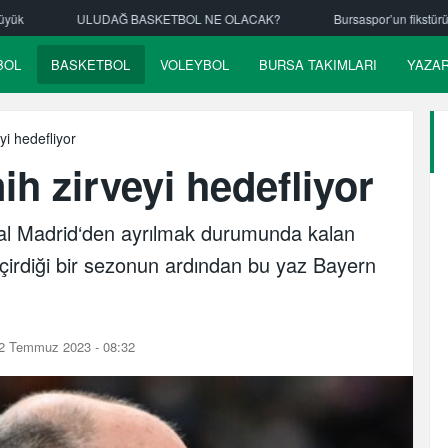
TBOL NE OLACAK?
Bursaspor’un fikstürü çekiliyor
Nilüfer Bele
BOL
BASKETBOL
VOLEYBOL
BURSA TAKIMLARI
YAZA
i hedefliyor
h zirveyi hedefliyor
al Madrid‘den ayrılmak durumunda kalan
çirdiği bir sezonun ardından bu yaz Bayern
2 Temmuz 2023 - 08:32