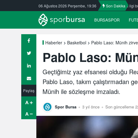
afkasspor’da
Nilüfer’de yaz okullarına ilgi büyük
06 Ağustos 2026 Perşembe, 19:36
Son Dakika
ULUDAĞ BASKE
BURSASPOR
FUT
Pablo Laso: Münih zirvey
Haberler
Basketbol
Pablo Laso: Müni
Geçtiğimiz yaz efsanesi olduğu Re
Pablo Laso, takım çalıştırmadan ge
Münih ile sözleşme imzaladı.
Paylaş
Spor Bursa
3 yıl önce
Son güncelleme 2