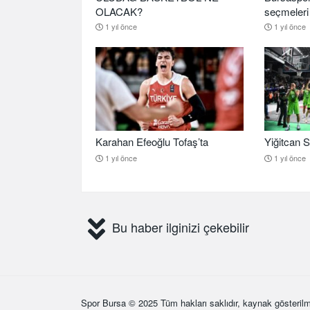
OLACAK?
seçmeleri 
1 yıl önce
1 yıl önce
Karahan Efeoğlu Tofaş’ta
Yiğitcan S
1 yıl önce
1 yıl önce
Bu haber ilginizi çekebilir
Spor Bursa
© 2025 Tüm hakları saklıdır, kaynak gösterilm