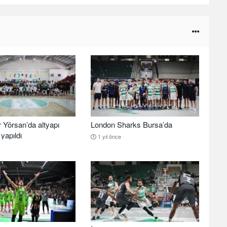
 Yörsan’da altyapı
London Sharks Bursa’da
yapıldı
1 yıl önce