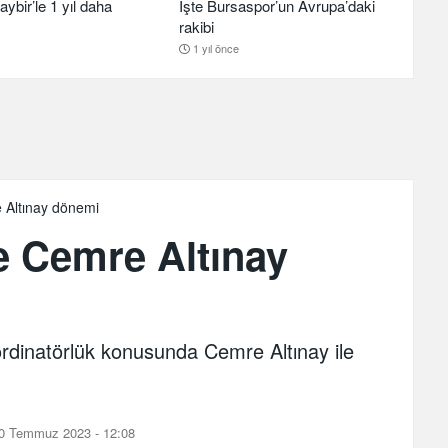
aybir’le 1 yıl daha
İşte Bursaspor’un Avrupa’daki
rakibi
1 yıl önce
 Altınay dönemi
e Cemre Altınay
dinatörlük konusunda Cemre Altınay ile
0 Temmuz 2023 - 12:08