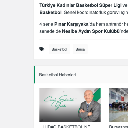
Türkiye Kadınlar Basketbol Süper Ligi
v
Basketbol
, Genel koordinatörlük görevi içi
4 sene
Pınar Karşıyaka
’da hem antrenör h
senede de
Nesibe Aydın Spor Kulübü
’nde
Basketbol
Bursa
Basketbol Haberleri
ULUDAĞ BASKETBOL NE
Bursaspor