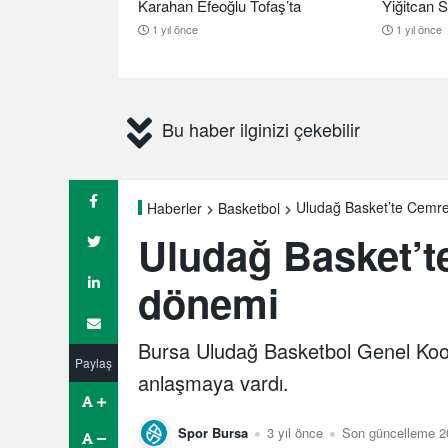
Karahan Efeoğlu Tofaş’ta
Yiğitcan S
1 yıl önce
1 yıl önce
Bu haber ilginizi çekebilir
Uludağ Basket’te Cemre
Haberler
Basketbol
Uludağ Basket’t
dönemi
Bursa Uludağ Basketbol Genel Koor
Paylaş
anlaşmaya vardı.
Spor Bursa
3 yıl önce
Son güncelleme 2