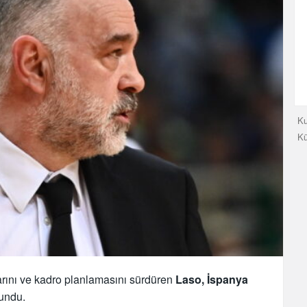
Ku
K
rını ve kadro planlamasını sürdüren
Laso, İspanya
lundu.