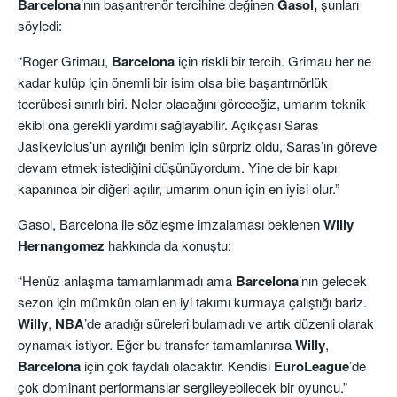
Barcelona
’nın başantrenör tercihine değinen
Gasol,
şunları
söyledi:
“Roger Grimau,
Barcelona
için riskli bir tercih. Grimau her ne
kadar kulüp için önemli bir isim olsa bile başantrnörlük
tecrübesi sınırlı biri. Neler olacağını göreceğiz, umarım teknik
ekibi ona gerekli yardımı sağlayabilir. Açıkçası Saras
Jasikevicius’un ayrılığı benim için sürpriz oldu, Saras’ın göreve
devam etmek istediğini düşünüyordum. Yine de bir kapı
kapanınca bir diğeri açılır, umarım onun için en iyisi olur.”
Gasol, Barcelona ile sözleşme imzalaması beklenen
Willy
Hernangomez
hakkında da konuştu:
“Henüz anlaşma tamamlanmadı ama
Barcelona
’nın gelecek
sezon için mümkün olan en iyi takımı kurmaya çalıştığı bariz.
Willy
,
NBA
’de aradığı süreleri bulamadı ve artık düzenli olarak
oynamak istiyor. Eğer bu transfer tamamlanırsa
Willy
,
Barcelona
için çok faydalı olacaktır. Kendisi
EuroLeague
’de
çok dominant performanslar sergileyebilecek bir oyuncu.”