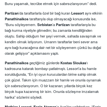
Bunu yaşamak, tecrübe etmek için sabırsızlanıyorum” dedi.
Partizan
’da taraftarlarla özel bir bağ kuran
Lessort
aynı etkinin
Panathinaikos
taraftarıyla olup olmayacağı konusunda ise,
“Bunu söyleyemem.
Sırbistan
’a
Partizan
taraftarlarıyla bu
bağı kurma niyetiyle gitmedim; bu zamanla kendiliğinden
oluştu. Sahip olduğum her şeyi vermek, sahada savaşmak ve
kendim olmak istiyorum. Umarım taraftarlar beni sever ama
aynı bağı kuracağıma dair net bir söyleyemem çünkü bu doğal
olarak gelişiyor” açıklamasını yaptı.
Panathinaikos
geçtiğimiz günlerde
Kostas Sloukas
‘ı
kadrosuna katarak bombayı patlatmıştı. Lessort’a bu hamle
sorulduğunda, “En iyi oyun kuruculardan birine sahip olmak
çok güzel. Takım için muazzam bir hamle ve onunla oynamak
için sabırsızlanıyorum. O bir kazanan; yıllarda birçok kez
birçok kupa kazanmış bir isim. Onunla sözleşme imzalamak
harika” sözlerini söyledi.
Mathias Lessort, Ergin
Ataman
’a övgüler yağdırırken, “Ergin