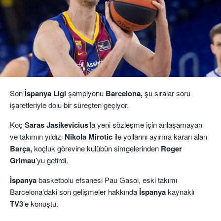
Son
İspanya Ligi
şampiyonu
Barcelona,
şu sıralar soru
işaretleriyle dolu bir süreçten geçiyor.
Koç
Saras Jasikevicius
’la yeni sözleşme için anlaşamayan
ve takımın yıldızı
Nikola Mirotic
ile yollarını ayırma kararı alan
Barça,
koçluk görevine kulübün simgelerinden
Roger
Grimau
’yu getirdi.
İspanya
basketbolu efsanesi Pau Gasol, eski takımı
Barcelona’daki son gelişmeler hakkında
İspanya
kaynaklı
TV3
’e konuştu.