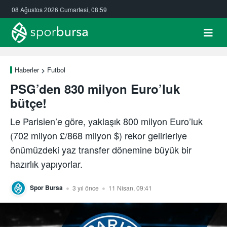
08 Ağustos 2026 Cumartesi, 08:59
Haberler
Futbol
PSG’den 830 milyon Euro’luk
bütçe!
Le Parisien’e göre, yaklaşık 800 milyon Euro’luk
(702 milyon £/868 milyon $) rekor gelirleriye
önümüzdeki yaz transfer dönemine büyük bir
hazırlık yapıyorlar.
Spor Bursa
3 yıl önce
11 Nisan, 09:41