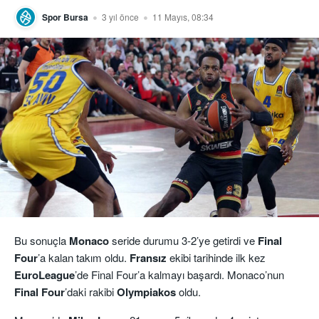
Spor Bursa
3 yıl önce
11 Mayıs, 08:34
Bu sonuçla
Monaco
seride durumu 3-2’ye getirdi ve
Final
Four
’a kalan takım oldu.
Fransız
ekibi tarihinde ilk kez
EuroLeague
’de Final Four’a kalmayı başardı. Monaco’nun
Final Four
’daki rakibi
Olympiakos
oldu.