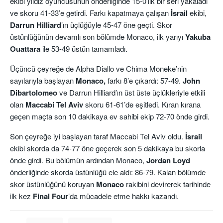
ekibi yıldız oyuncusunun önderliğinde 15-0’lık bir seri yakaladı
ve skoru 41-33’e getirdi. Farkı kapatmaya çalışan
İsrail
ekibi,
Darrun
Hilliard
’ın üçlüğüyle 45-47 öne geçti. Skor
üstünlüğünün devamlı son bölümde Monaco, ilk yarıyı
Yakuba
Ouattara
ile 53-49 üstün tamamladı.
Üçüncü çeyreğe de Alpha Diallo ve Chima Moneke’nin
sayılarıyla başlayan
Monaco,
farkı 8’e çıkardı: 57-49.
John
Dibartolomeo
ve Darrun Hilliard’ın üst üste üçlükleriyle etkili
olan
Maccabi Tel Aviv
skoru 61-61’de eşitledi. Kıran kırana
geçen maçta son 10 dakikaya ev sahibi ekip 72-70 önde girdi.
Son çeyreğe iyi başlayan taraf Maccabi Tel Aviv oldu.
İsrail
ekibi skorda da 74-77 öne geçerek son 5 dakikaya bu skorla
önde girdi. Bu bölümün ardından Monaco,
Jordan Loyd
önderliğinde skorda üstünlüğü ele aldı: 86-79. Kalan bölümde
skor üstünlüğünü koruyan
Monaco
rakibini devirerek tarihinde
ilk kez
Final Four
’da mücadele etme hakkı kazandı.