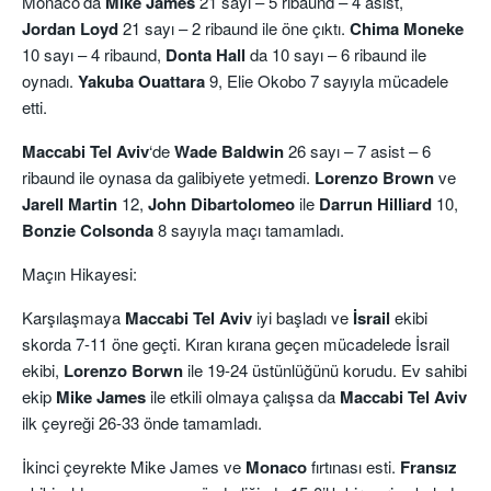
Monaco’da
Mike James
21 sayı – 5 ribaund – 4 asist,
Jordan
Loyd
21 sayı – 2 ribaund ile öne çıktı.
Chima Moneke
10 sayı – 4 ribaund,
Donta Hall
da 10 sayı – 6 ribaund ile
oynadı.
Yakuba Ouattara
9, Elie Okobo 7 sayıyla mücadele
etti.
Maccabi Tel Aviv
‘de
Wade Baldwin
26 sayı – 7 asist – 6
ribaund ile oynasa da galibiyete yetmedi.
Lorenzo
Brown
ve
Jarell Martin
12,
John Dibartolomeo
ile
Darrun Hilliard
10,
Bonzie Colsonda
8 sayıyla maçı tamamladı.
Maçın Hikayesi:
Karşılaşmaya
Maccabi Tel Aviv
iyi başladı ve
İsrail
ekibi
skorda 7-11 öne geçti. Kıran kırana geçen mücadelede İsrail
ekibi,
Lorenzo Borwn
ile 19-24 üstünlüğünü korudu. Ev sahibi
ekip
Mike James
ile etkili olmaya çalışsa da
Maccabi Tel Aviv
ilk çeyreği 26-33 önde tamamladı.
İkinci çeyrekte Mike James ve
Monaco
fırtınası esti.
Fransız