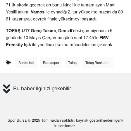
71’lik skorla geçerek grubunu ikincilikle tamamlayan Mavi
Yeşilli takım,
Vamos
ile oynadığı 2. tur yükselme maçını da 80-
61 kazanarak çeyrek finale yükselmeyi başardı.
TOFAŞ U17 Genç Takımı
,
Denizli
’deki şampiyonanın 5.
gününde 10 Mayıs Çarşamba günü saat 17.45’te
FMV
Erenköy Işık
ile yarı finale kalma mücadelesine çıkacak.
Basketbol
Bursaspor
Tofaş
Tofaş Basketbol
Bu haber ilginizi çekebilir
Spor Bursa
© 2025 Tüm hakları saklıdır, kaynak gösterilmeden içerik
kullanılamaz.