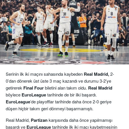
Serinin ilk iki maçını sahasında kaybeden
Real Madrid,
2-
0’dan dönerek üst üste 3 maç kazandı ve durumu 3-2’ye
getirerek
Final Four
biletini alan takım oldu.
Real
Madrid
böylece
EuroLeague
tarihinde de bir ilki başardı.
EuroLeague
’de playofflar tarihinde daha önce 2-0 geriye
düşen hiçbir takım geri dönmeyi başarmamıştı.
Real Madrid,
Partizan
karşısında daha önce yapılmamışı
başardı ve
EuroLeague
tarihinde ilk iki maçı kaybetmesinin