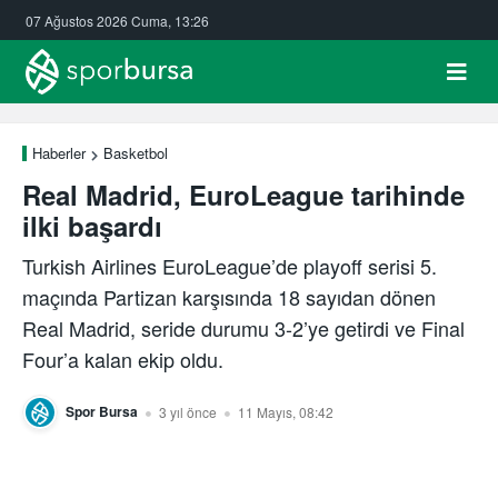
07 Ağustos 2026 Cuma, 13:26
Haberler
Basketbol
Real Madrid, EuroLeague tarihinde
ilki başardı
Turkish Airlines EuroLeague’de playoff serisi 5.
maçında Partizan karşısında 18 sayıdan dönen
Real Madrid, seride durumu 3-2’ye getirdi ve Final
Four’a kalan ekip oldu.
Spor Bursa
3 yıl önce
11 Mayıs, 08:42