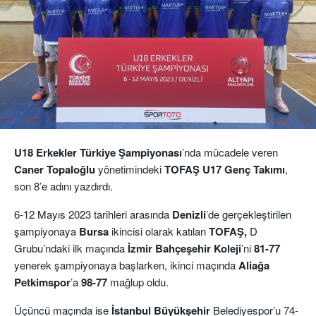
U18 Erkekler Türkiye Şampiyonası
’nda mücadele veren
Caner Topaloğlu
yönetimindeki
TOFAŞ U17 Genç Takımı
,
son 8’e adını yazdırdı.
6-12 Mayıs 2023 tarihleri arasında
Denizli
’de gerçekleştirilen
şampiyonaya
Bursa
ikincisi olarak katılan
TOFAŞ,
D
Grubu’ndaki ilk maçında
İzmir Bahçeşehir
Koleji
’ni
81-77
yenerek şampiyonaya başlarken, ikinci maçında
Aliağa
Petkimspor
’a
98-77
mağlup oldu.
Üçüncü maçında ise
İstanbul Büyükşehir
Belediyespor’u 74-