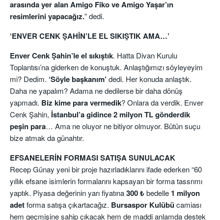
arasında yer alan Amigo Fiko ve Amigo Yaşar’ın
resimlerini yapacağız.
” dedi.
‘ENVER CENK ŞAHİN’LE EL SIKIŞTIK AMA…’
Enver Cenk Şahin’le el sıkıştık
. Hatta Divan Kurulu
Toplantısı’na giderken de konuştuk. Anlaştığımızı söyleyeyim
mi? Dedim.
‘Söyle başkanım’
dedi. Her konuda anlaştık.
Daha ne yapalım? Adama ne dedilerse bir daha dönüş
yapmadı.
Biz kime para vermedik
? Onlara da verdik. Enver
Cenk Şahin,
İstanbul’a gidince 2 milyon TL gönderdik
peşin para
… Ama ne oluyor ne bitiyor olmuyor. Bütün suçu
bize atmak da günahtır.
EFSANELERİN FORMASI SATIŞA SUNULACAK
Recep Günay yeni bir proje hazırladıklarını ifade ederken “60
yıllık efsane isimlerin formalarını kapsayan bir forma tassrımı
yaptık. Piyasa değerinin yarı fiyatına
300 ₺
bedelle
1 milyon
adet
forma satışa çıkartacağız.
Bursaspor Kulübü
camiası
hem geçmişine sahip çıkacak hem de maddi anlamda destek