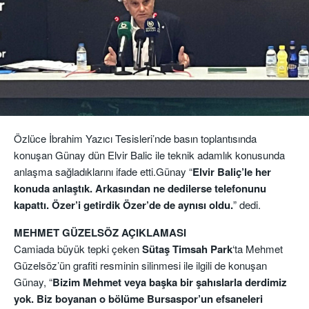
Özlüce İbrahim Yazıcı Tesisleri’nde basın toplantısında
konuşan Günay dün Elvir Balic ile teknik adamlık konusunda
anlaşma sağladıklarını ifade etti.Günay “
Elvir Baliç’le her
konuda anlaştık. Arkasından ne dedilerse telefonunu
kapattı. Özer’i getirdik Özer’de de aynısı oldu.
” dedi.
MEHMET GÜZELSÖZ AÇIKLAMASI
Camiada büyük tepki çeken
Sütaş Timsah Park
‘ta Mehmet
Güzelsöz’ün grafiti resminin silinmesi ile ilgili de konuşan
Günay, “
Bizim Mehmet veya başka bir şahıslarla derdimiz
yok. Biz boyanan o bölüme Bursaspor’un efsaneleri