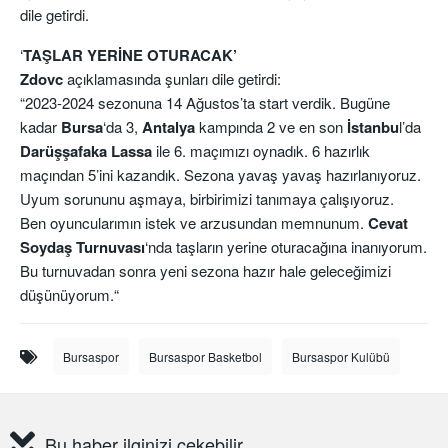
dile getirdi.
‘
TAŞLAR YERİNE OTURACAK’
Zdovc
açıklamasında şunları dile getirdi:
“2023-2024 sezonuna 14 Ağustos’ta start verdik. Bugüne
kadar
Bursa
‘da 3,
Antalya
kampında 2 ve en son
İstanbu
l’da
Darüşşafaka Lassa
ile 6. maçımızı oynadık. 6 hazırlık
maçından 5’ini kazandık. Sezona yavaş yavaş hazırlanıyoruz.
Uyum sorununu aşmaya, birbirimizi tanımaya çalışıyoruz.
Ben oyuncularımın istek ve arzusundan memnunum.
Cevat
Soydaş Turnuvası
‘nda taşların yerine oturacağına inanıyorum.
Bu turnuvadan sonra yeni sezona hazır hale geleceğimizi
düşünüyorum.“
Bursaspor
Bursaspor Basketbol
Bursaspor Kulübü
Bu haber ilginizi çekebilir