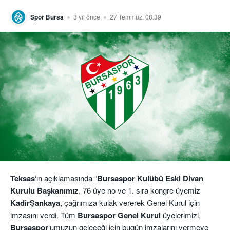
Spor Bursa
3 yıl önce
27 Temmuz, 08:39
Teksas
‘ın açıklamasında “
Bursaspor Kulübü Eski Divan
Kurulu Başkanımız
, 76 üye no ve 1. sıra kongre üyemiz
KadirŞankaya
, çağrımıza kulak vererek Genel Kurul için
imzasını verdi. Tüm
Bursaspor Genel Kurul
üyelerimizi,
Bursaspor
‘umuzun geleceği için bugün imzalarını vermeye