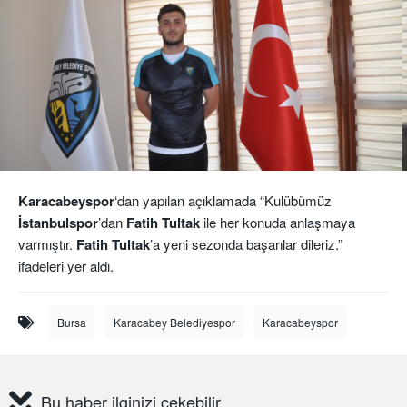
Karacabeyspor
‘dan yapılan açıklamada “Kulübümüz
İstanbulspor
’dan
Fatih Tultak
ile her konuda anlaşmaya
varmıştır.
Fatih Tultak
’a yeni sezonda başarılar dileriz.”
ifadeleri yer aldı.
Bursa
Karacabey Belediyespor
Karacabeyspor
Bu haber ilginizi çekebilir