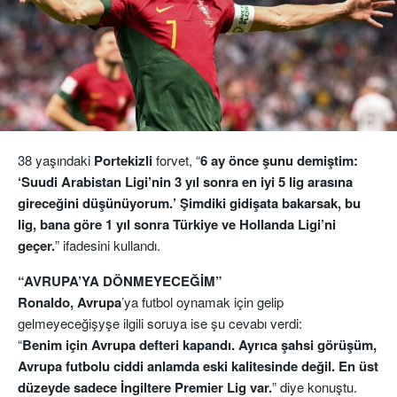
38 yaşındaki
Portekizli
forvet, “
6 ay önce şunu demiştim:
‘Suudi Arabistan Ligi’nin 3 yıl sonra en iyi 5 lig arasına
gireceğini düşünüyorum.’ Şimdiki gidişata bakarsak, bu
lig, bana göre 1 yıl sonra Türkiye ve Hollanda Ligi’ni
geçer.
” ifadesini kullandı.
“AVRUPA’YA DÖNMEYECEĞİM”
Ronaldo,
Avrupa
’ya futbol oynamak için gelip
gelmeyeceğişyşe ilgili soruya ise şu cevabı verdi:
“
Benim için Avrupa defteri kapandı. Ayrıca şahsi görüşüm,
Avrupa futbolu ciddi anlamda eski kalitesinde değil. En üst
düzeyde sadece İngiltere Premier Lig var.
” diye konuştu.