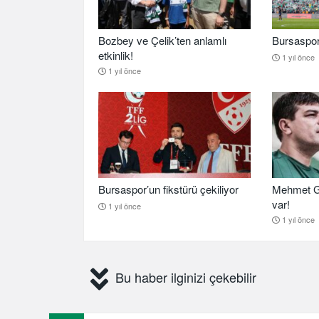
Bozbey ve Çelik’ten anlamlı
Bursaspor b
etkinlik!
1 yıl önce
1 yıl önce
Bursaspor’un fikstürü çekiliyor
Mehmet G
var!
1 yıl önce
1 yıl önce
Bu haber ilginizi çekebilir