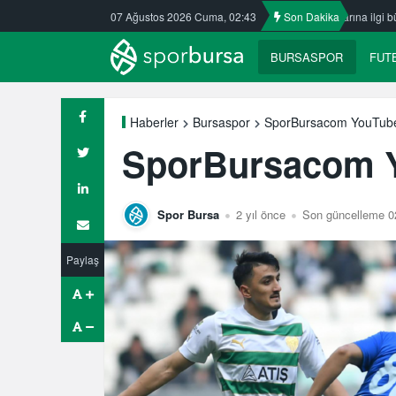
k Kafkasspor’da
07 Ağustos 2026 Cuma, 02:43
Nilüfer’de yaz okullarına ilgi büyük
Son Dakika
ULUDAĞ BA
BURSASPOR
FUT
SporBursacom YouTube’
Haberler
Bursaspor
SporBursacom Y
Spor Bursa
2 yıl önce
Son güncelleme 0
Paylaş