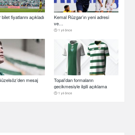
ilet fiyatlarını açıkladı
Kemal Rüzgar’ın yeni adresi
ve…
1 yıl önce
üzelsöz’den mesaj
Topal’dan formaların
gecikmesiyle ilgili açıklama
1 yıl önce