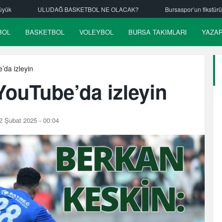
SKETBOL NE OLACAK?
Bursaspor’un fikstürü çekiliyor
Nilüfer B
BOL
BASKETBOL
VOLEYBOL
BURSA TAKIMLARI
YAZA
da izleyin
ouTube’da izleyin
2 Şubat 2025 - 00:04