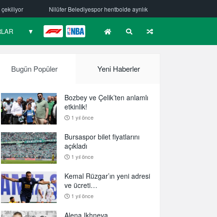
elediyespor hentbolde ayrılık
Mehmet Güzelsöz’den mesaj var!
B
RLAR
▼
F1
NBA
Bugün Popüler
Yeni Haberler
Bozbey ve Çelik’ten anlamlı
etkinlik!
1 yıl önce
Bursaspor bilet fiyatlarını
açıkladı
1 yıl önce
Kemal Rüzgar’ın yeni adresi
ve ücreti…
1 yıl önce
Alena Ikhneva