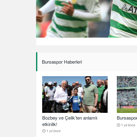
Bursaspor Haberleri
Bozbey ve Çelik’ten anlamlı
Bursaspor b
etkinlik!
1 yıl önce
1 yıl önce