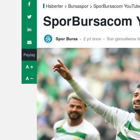
SporBursacom YouTube’
Haberler
Bursaspor
SporBursacom Y
Spor Bursa
2 yıl önce
Son güncelleme 0
Paylaş