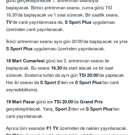
günü gerçekleştirilecek 1. antrenman seansıyla
başlayacak. Birinci antrenman seansı, cuma günü TSİ
16.30’da başlayacak ve 1 saat sürecek. Bir saatlik seans,
TV
‘de canlı yayınlanmasa da,
S Sport Plus
uygulaması
üzerinden canlı yayınlanacak.
İkinci antrenman seansı aynı gün 20:00’da başlayacak ve yine
S Sport Plus
uygulaması üzerinden yayınlanacak.
18 Mart Cumartesi
günü ise 3. antrenman seansı ile
başlayacak. Bu seans
16.30
‘da start alacak ve bir saat
sürecek. Sıralama turları da aynı gün
TSi 20:00
‘da yapılacak.
Her iki seansı da
S Sport 2
‘den ve
S Sport Plus
‘tan canlı
seyredebilirsiniz.
19 Mart Pazar
günü ise
TSi 20.00
‘da
Grand Prix
gerçekleştirilecek. Yarış,
Sport 2
‘den ve
S Sport Plus
‘tan
canlı yayınlanacak.
Ayrıca tüm seanslar
F1 TV
üzerinden de naklen yayınlanacak.