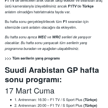
F1 TV
‘de dereceleri anlık olarak takip edebilir ve seansları araç
üstü kameralarıyla izleyebilirsiniz ancak
F1TV
‘de
Türkçe
anlatım olmadığını hatırlatmakta fayda var.
Bu hafta sonu gerçekleştirilecek tüm
F1
seansları için
sitemizde canlı anlatım olacağını da ekleyelim.
Bu hafta sonu ayrıca
WEC
ve
WRC
serileri de yarışıyor
olacaklar.
Bu hafta sonu yarışacak tüm serilerin yarış
programına
buradan
ve aşağıdan ulaşabilirsiniz.
>>> Tüm serilerin yarış programı
Suudi Arabistan GP hafta
sonu programı:
17 Mart Cuma
1. Antrenman: 16:30 – F1 TV / S Sport Plus
(Türkçe)
2. Antrenman: 20:00 – F1 TV / S Sport Plus
(Türkçe)