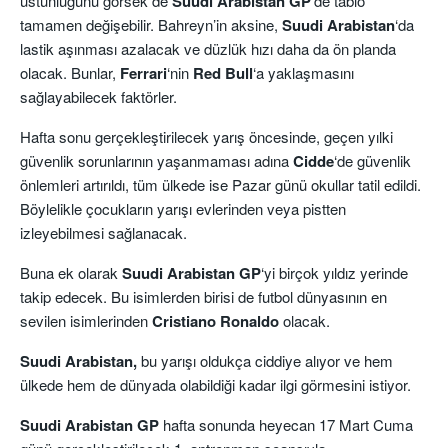
üstünlüğünü görsek de
Suudi Arabistan
GP
‘de tablo
tamamen değişebilir. Bahreyn’in aksine,
Suudi Arabistan
‘da
lastik aşınması azalacak ve düzlük hızı daha da ön planda
olacak. Bunlar,
Ferrari
‘nin
Red Bull
‘a yaklaşmasını
sağlayabilecek faktörler.
Hafta sonu gerçekleştirilecek yarış öncesinde, geçen yılki
güvenlik sorunlarının yaşanmaması adına
Cidde
‘de güvenlik
önlemleri artırıldı, tüm ülkede ise Pazar günü okullar tatil edildi.
Böylelikle çocukların yarışı evlerinden veya pistten
izleyebilmesi sağlanacak.
Buna ek olarak
Suudi Arabistan GP
‘yi birçok yıldız yerinde
takip edecek. Bu isimlerden birisi de futbol dünyasının en
sevilen isimlerinden
Cristiano Ronaldo
olacak.
Suudi Arabistan,
bu yarışı oldukça ciddiye alıyor ve hem
ülkede hem de dünyada olabildiği kadar ilgi görmesini istiyor.
Suudi Arabistan GP
hafta sonunda heyecan 17 Mart Cuma