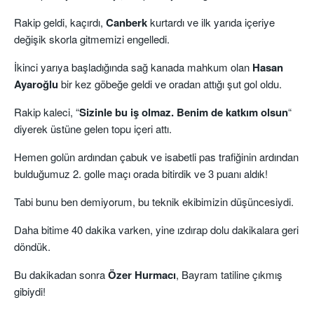
Rakip geldi, kaçırdı,
Canberk
kurtardı ve ilk yarıda içeriye
değişik skorla gitmemizi engelledi.
İkinci yarıya başladığında sağ kanada mahkum olan
Hasan
Ayaroğlu
bir kez göbeğe geldi ve oradan attığı şut gol oldu.
Rakip kaleci, “
Sizinle bu iş olmaz. Benim de katkım olsun
“
diyerek üstüne gelen topu içeri attı.
Hemen golün ardından çabuk ve isabetli pas trafiğinin ardından
bulduğumuz 2. golle maçı orada bitirdik ve 3 puanı aldık!
Tabi bunu ben demiyorum, bu teknik ekibimizin düşüncesiydi.
Daha bitime 40 dakika varken, yine ızdırap dolu dakikalara geri
döndük.
Bu dakikadan sonra
Özer Hurmacı
, Bayram tatiline çıkmış
gibiydi!