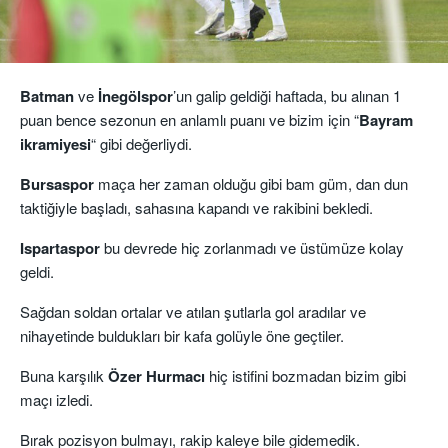
Batman
ve
İnegölspor
’un galip geldiği haftada, bu alınan 1
puan bence sezonun en anlamlı puanı ve bizim için “
Bayram
ikramiyesi
“ gibi değerliydi.
Bursaspor
maça her zaman olduğu gibi bam güm, dan dun
taktiğiyle başladı, sahasına kapandı ve rakibini bekledi.
Ispartaspor
bu devrede hiç zorlanmadı ve üstümüze kolay
geldi.
Sağdan soldan ortalar ve atılan şutlarla gol aradılar ve
nihayetinde buldukları bir kafa golüyle öne geçtiler.
Buna karşılık
Özer Hurmacı
hiç istifini bozmadan bizim gibi
maçı izledi.
Bırak pozisyon bulmayı, rakip kaleye bile gidemedik.