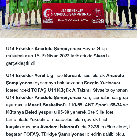
U14 Erkekler Anadolu Şampiyonası
Beyaz Grup
müsabakaları 15-19 Nisan 2023 tarihlerinde
Sivas
’ta
gerçekleştirildi.
U14 Erkekler Yerel Ligi
’nde
Bursa
ikincisi olarak
Anadolu
Şampiyonası
oynamaya hak kazanan
Sezgin Yurtsever
idaresindeki
TOFAŞ U14 Küçük A Takımı
,
Sivas
’ta oynanan
U14 Erkekler
Anadolu Şampiyonası
karşılaşmalarında grup
aşamasını
Maarif
Basketbol
’u
110-55
;
ANT Spor
’u
68-34
ve
Kütahya
Belediyespor
’u
95-38
yenerek 3’te 3 ile lider
tamamladı. Yükselme mücadelesi olan çeyrek final
karşılaşmasında
Akademi İstanbul
’u da
72-35
mağlup etmeyi
başaran T
OFAŞ
,
Türkiye Şampiyonası
biletinin sahibi oldu.