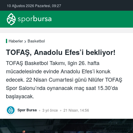
10 Ağustos 2026 Pazartesi, 09:27
Haberler
Basketbol
TOFAŞ, Anadolu Efes’i bekliyor!
TOFAŞ Basketbol Takımı, ligin 26. hafta
mücadelesinde evinde Anadolu Efes’i konuk
edecek. 22 Nisan Cumartesi günü Nilüfer TOFAŞ
Spor Salonu’nda oynanacak maç saat 15.30’da
başlayacak.
Spor Bursa
3 yıl önce
21 Nisan, 14:56