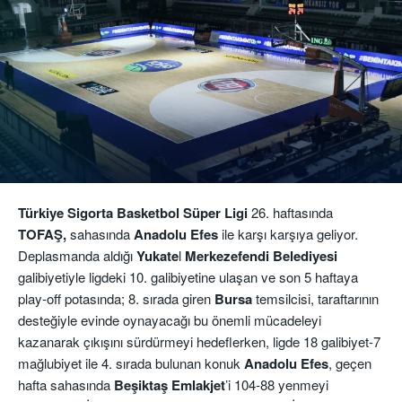
Türkiye Sigorta Basketbol Süper Ligi
26. haftasında
TOFAŞ,
sahasında
Anadolu Efes
ile karşı karşıya geliyor.
Deplasmanda aldığı
Yukate
l
Merkezefendi Belediyesi
galibiyetiyle ligdeki 10. galibiyetine ulaşan ve son 5 haftaya
play-off potasında; 8. sırada giren
Bursa
temsilcisi, taraftarının
desteğiyle evinde oynayacağı bu önemli mücadeleyi
kazanarak çıkışını sürdürmeyi hedeflerken, ligde 18 galibiyet-7
mağlubiyet ile 4. sırada bulunan konuk
Anadolu Efes
, geçen
hafta sahasında
Beşiktaş Emlakjet
’i 104-88 yenmeyi