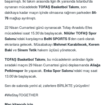
başarmıştı. İki takım arasında ligin ilk yarısında İstanbul’da
oynanan mücadelede
TOFAŞ Basketbol Takımı
, son
dakikaya kadar maçın içinde olmasına rağmen parkeden
84-
76
mağlup ayrılmıştı.
22 Nisan Cumartesi günü oynanacak Tofaş-Anadolu Efes
mücadelesi saat 15.30’da başlayacak.
Nilüfer TOFAŞ Spor
Salonu
’ndaki karşılaşma
BeIN SPORTS 5
’den canlı olarak
ekranlara gelecek. Müsabakayı
Mehmet Karabilecek, Kerem
Baki
ve
Sinem Tetik
hakem üçlüsü yönetecek.
TOFAŞ Basketbol Takımı
, bu mücadelenin ardından ligde
sıradaki maçını 29 Nisan Cumartesi günü deplasmanda
Aliağa
Petkimspor
ile yapacak.
Enka Spor Salonu
’ndaki maç saat
13.00’de başlayacak.
Sen de salonda yerini al; zaferlere BİRLİKTE yürüyelim!
#WeStayTOGETHER
Maç kitapçığı için