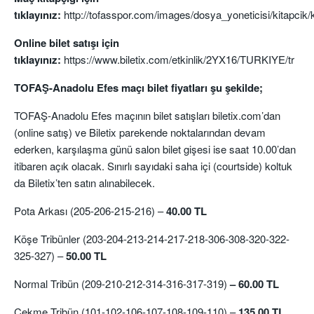
tıklayınız:
http://tofasspor.com/images/dosya_yoneticisi/kitapcik/k
Online bilet satışı için
tıklayınız:
https://www.biletix.com/etkinlik/2YX16/TURKIYE/tr
TOFAŞ-Anadolu Efes maçı bilet fiyatları şu şekilde;
TOFAŞ-Anadolu Efes maçının bilet satışları
biletix.com
’dan
(online satış) ve Biletix parekende noktalarından devam
ederken, karşılaşma günü salon bilet gişesi ise saat 10.00’dan
itibaren açık olacak. Sınırlı sayıdaki saha içi (courtside) koltuk
da Biletix’ten satın alınabilecek.
Pota Arkası (205-206-215-216) –
40.00 TL
Köşe Tribünler (203-204-213-214-217-218-306-308-320-322-
325-327) –
50.00 TL
Normal Tribün (209-210-212-314-316-317-319)
– 60.00 TL
Çekme Tribün (101-102-106-107-108-109-110) –
135.00 TL