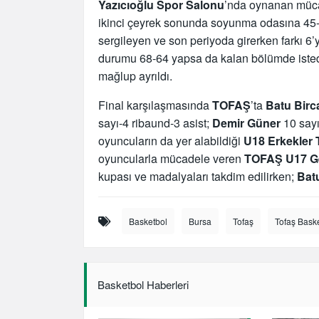
Yazıcıoğlu Spor Salonu
’nda oynanan müca
ikinci çeyrek sonunda soyunma odasına 45-3
sergileyen ve son periyoda girerken farkı 6
durumu 68-64 yapsa da kalan bölümde isted
mağlup ayrıldı.
Final karşılaşmasında
TOFAŞ
’ta
Batu Birc
sayı-4 ribaund-3 asist;
Demir Güner
10 sayı
oyuncuların da yer alabildiği
U18 Erkekler 
oyuncularla mücadele veren
TOFAŞ U17 G
kupası ve madalyaları takdim edilirken;
Bat
Basketbol
Bursa
Tofaş
Tofaş Bask
Basketbol Haberleri