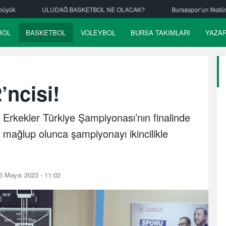
OL NE OLACAK?
Bursaspor’un fikstürü çekiliyor
Nilüfer Belediy
BOL
BASKETBOL
VOLEYBOL
BURSA TAKIMLARI
YAZA
’ncisi!
Erkekler Türkiye Şampiyonası’nın finalinde
 mağlup olunca şampiyonayı ikincilikle
6 Mayıs 2023 - 11:02