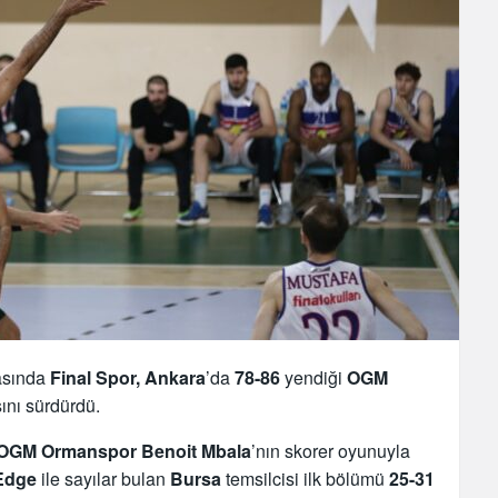
asında
Final Spor,
Ankara
’da
78-86
yendiği
OGM
sını sürdürdü.
OGM Ormanspor Benoit
Mbala
’nın skorer oyunuyla
Edge
ile sayılar bulan
Bursa
temsilcisi ilk bölümü
25-31