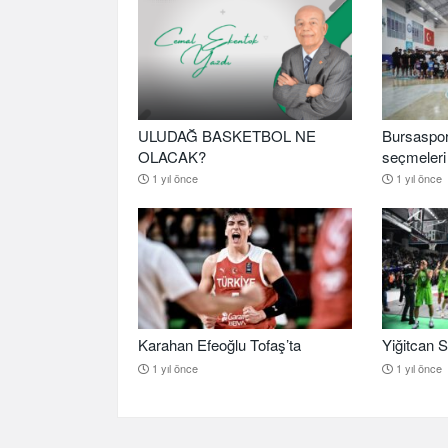
ULUDAĞ BASKETBOL NE
Bursaspor
OLACAK?
seçmeleri 
1 yıl önce
1 yıl önce
Karahan Efeoğlu Tofaş’ta
Yiğitcan S
1 yıl önce
1 yıl önce