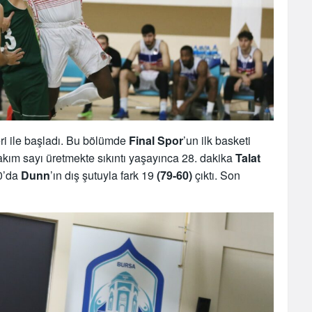
eri ile başladı. Bu bölümde
Final Spor
’un ilk basketi
takım sayı üretmekte sıkıntı yaşayınca 28. dakika
Talat
30’da
Dunn
’ın dış şutuyla fark 19
(79-60)
çıktı. Son