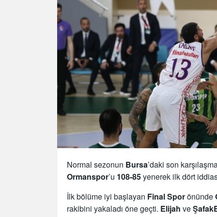
Normal sezonun
Bursa
’daki son karşılaşm
Ormanspor
’u
108-85
yenerek ilk dört iddia
İlk bölüme iyi başlayan
Final Spor
önünde
rakibini yakaladı öne geçti.
Elijah
ve
Şafak