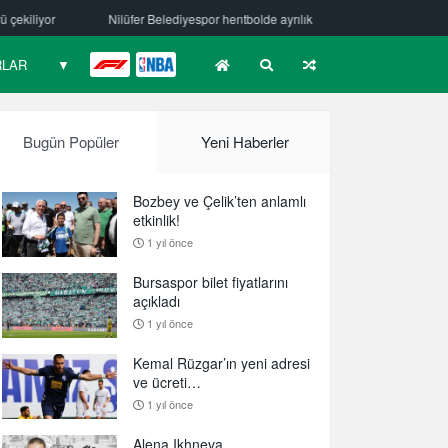
espor hentbolde ayrılık
Mehmet Güzelsöz’den mesaj var!
Bursasp
RLAR
▼
F1
NBA
Bugün Popüler
Yeni Haberler
Bozbey ve Çelik’ten anlamlı
etkinlik!
1 yıl önce
Bursaspor bilet fiyatlarını
açıkladı
1 yıl önce
Kemal Rüzgar’ın yeni adresi
ve ücreti…
1 yıl önce
Alena Ikhneva