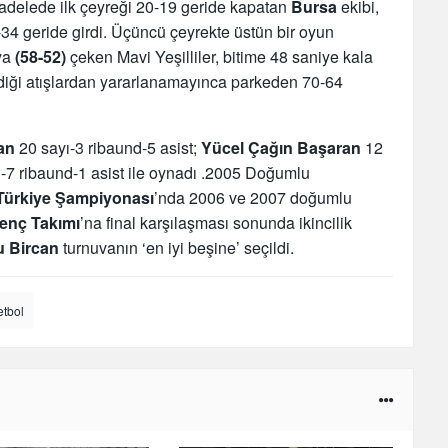
delede ilk çeyreği 20-19 geride kapatan
Bursa
ekibi,
4 geride girdi. Üçüncü çeyrekte üstün bir oyun
’ya
(58-52)
çeken Mavi Yeşilliler, bitime 48 saniye kala
iği atışlardan yararlanamayınca parkeden 70-64
an
20 sayı-3 ribaund-5 asist;
Yücel Çağın Başaran
12
-7 ribaund-1 asist ile oynadı .2005 Doğumlu
Türkiye Şampiyonası
’nda 2006 ve 2007 doğumlu
enç Takımı
’na final karşılaşması sonunda ikincilik
u Bircan
turnuvanın ‘en iyi beşine’ seçildi.
etbol