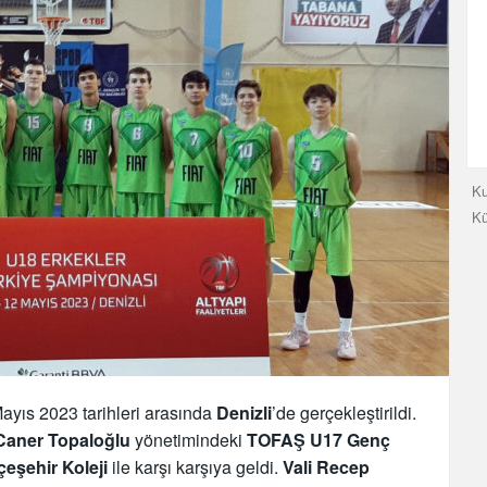
Ku
K
ayıs 2023 tarihleri arasında
Denizli
’de gerçekleştirildi.
Caner Topaloğlu
yönetimindeki
TOFAŞ U17 Genç
eşehir Koleji
ile karşı karşıya geldi.
Vali Recep