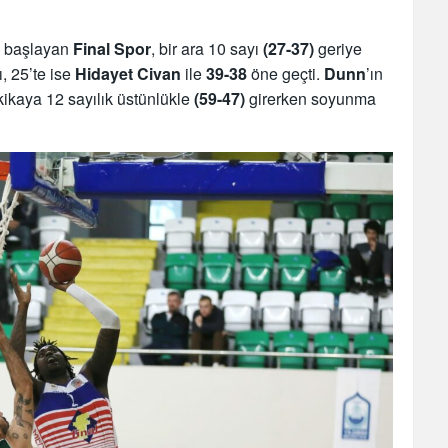
e başlayan
Final Spor
, bir ara 10 sayı
(27-37)
geriye
rı, 25’te ise
Hidayet Civan
ile
39-38
öne geçti.
Dunn
’ın
ikaya 12 sayılık üstünlükle
(59-47)
girerken soyunma