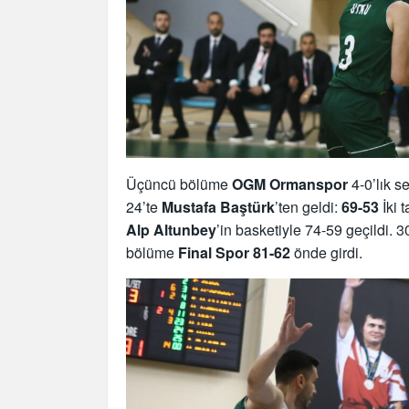
Üçüncü bölüme
OGM
Ormanspor
4-0’lık s
24’te
Mustafa
Baştürk
’ten geldi:
69-53
İki 
Alp Altunbey
’in basketiyle 74-59 geçildi. 
bölüme
Final Spor 81-62
önde girdi.