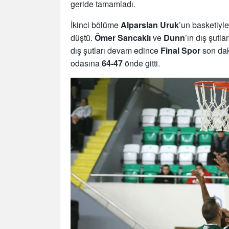
geride tamamladı.
İkinci bölüme
Alparslan Uruk
’un basketiyl
düştü.
Ömer Sancaklı
ve
Dunn
’ın dış şutla
dış şutları devam edince
Final Spor
son dak
odasına
64-47
önde gitti.