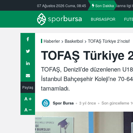
asspor’da
Nilüfer’de yaz okullarına ilgi büyük
07 Ağustos 2026 Cuma, 08:45
Son Dakika
ULUDAĞ BASKETB
BURSASPOR
FUT
TOFAŞ Türkiye 2’ncisi!
Haberler
Basketbol
TOFAŞ Türkiye 2
TOFAŞ, Denizli’de düzenlenen U18 
İstanbul Bahçeşehir Koleji’ne 70-64
tamamladı.
Paylaş
Spor Bursa
3 yıl önce
Son güncelleme 1