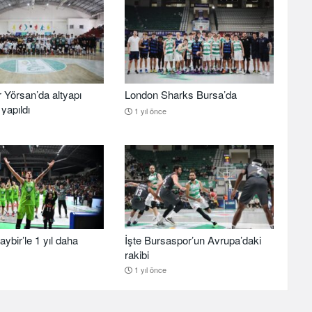
 Yörsan’da altyapı
London Sharks Bursa’da
yapıldı
1 yıl önce
aybir’le 1 yıl daha
İşte Bursaspor’un Avrupa’daki
rakibi
1 yıl önce