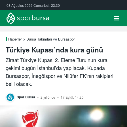
08 Ağustos 2026 Cumartesi, 23:30
Haberler
Bursa Takımları
ve
Bursaspor
Türkiye Kupası’nda kura günü
Ziraat Türkiye Kupası 2. Eleme Turu’nun kura
çekimi bugün İstanbul’da yapılacak. Kupada
Bursaspor, İnegölspor ve Nilüfer FK’nın rakipleri
belli olacak.
Spor Bursa
2 yıl önce
17 Eylül, 14:20