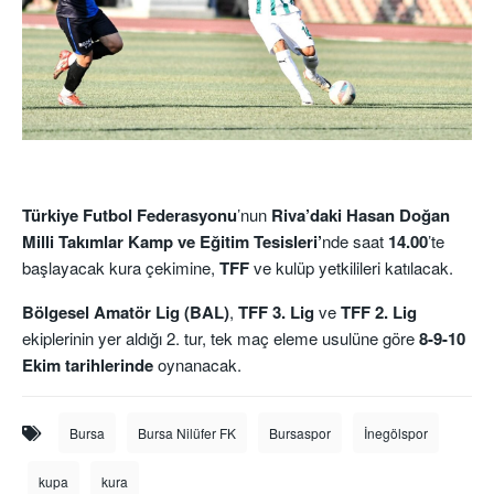
Türkiye Futbol Federasyonu
’nun
Riva’daki
Hasan Doğan
Milli Takımlar Kamp ve Eğitim Tesisleri’
nde saat
14.00
’te
başlayacak kura çekimine,
TFF
ve kulüp yetkilileri katılacak.
Bölgesel Amatör Lig (BAL)
,
TFF 3. Lig
ve
TFF 2. Lig
ekiplerinin yer aldığı 2. tur, tek maç eleme usulüne göre
8-9-10
Ekim tarihlerinde
oynanacak.
Bursa
Bursa Nilüfer FK
Bursaspor
İnegölspor
kupa
kura