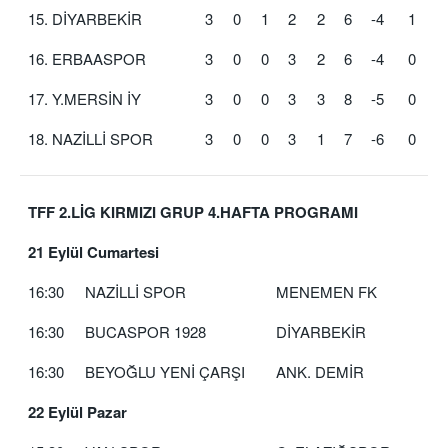
15. DİYARBEKİR
3
0
1
2
2
6
-4
1
16. ERBAASPOR
3
0
0
3
2
6
-4
0
17. Y.MERSİN İY
3
0
0
3
3
8
-5
0
18. NAZİLLİ SPOR
3
0
0
3
1
7
-6
0
TFF 2.LİG KIRMIZI GRUP 4.HAFTA PROGRAMI
21 Eylül Cumartesi
16:30
NAZİLLİ SPOR
MENEMEN FK
16:30
BUCASPOR 1928
DİYARBEKİR
16:30
BEYOĞLU YENİ ÇARŞI
ANK. DEMİR
22 Eylül Pazar