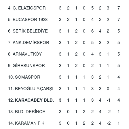
4. Ç. ELAZIĞSPOR
3
2
1
0
5
2
3
7
5. BUCASPOR 1928
3
2
1
0
4
2
2
7
6. SERİK BELEDİYE
3
1
2
0
6
4
2
5
7. ANK.DEMİRSPOR
3
1
2
0
5
3
2
5
8. ARNAVUTKÖY
3
1
2
0
4
3
1
5
9. GİRESUNSPOR
3
1
2
0
2
1
1
5
10. SOMASPOR
3
1
1
1
3
2
1
4
11. BEYOĞLU Y.ÇARŞI
3
1
1
1
3
3
0
4
12. KARACABEY BLD.
3
1
1
1
3
4
-1
4
13. BLD..DERİNCE
3
0
1
2
2
4
-2
1
14. KARAMAN F K
3
0
1
2
2
4
-2
1