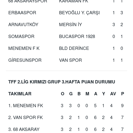
68 AKSARAYSPOR
KARAMAN FK
1
1
ERBAASPOR
BEYOĞLU Y. ÇARŞI
1
3
ARNAVUTKÖY
MERSİN İY
3
2
SOMASPOR
BUCASPOR 1928
0
1
MENEMEN F K
BLD DERİNCE
1
0
GİRESUNSPOR
VAN SPOR
1
1
TFF 2.LİG KIRMIZI GRUP 3.HAFTA PUAN DURUMU
TAKIMLAR
O
G
B
M
A
Y
AV
P
1. MENEMEN FK
3
3
0
0
5
1
4
9
2. VAN SPOR FK
3
2
1
0
6
2
4
7
3. 68 AKSARAY
3
2
1
0
6
2
4
7