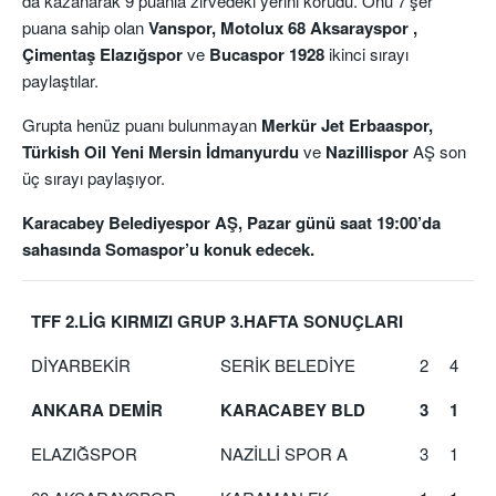
da kazanarak 9 puanla zirvedeki yerini korudu. Onu 7’şer
puana sahip olan
Vanspor, Motolux 68 Aksarayspor ,
Çimentaş Elazığspor
ve
Bucaspor 1928
ikinci sırayı
paylaştılar.
Grupta henüz puanı bulunmayan
Merkür Jet Erbaaspor,
Türkish Oil Yeni Mersin İdmanyurdu
ve
Nazillispor
AŞ son
üç sırayı paylaşıyor.
Karacabey Belediyespor AŞ, Pazar günü saat 19:00’da
sahasında Somaspor’u konuk edecek.
TFF 2.LİG KIRMIZI GRUP 3.HAFTA SONUÇLARI
DİYARBEKİR
SERİK BELEDİYE
2
4
ANKARA DEMİR
KARACABEY BLD
3
1
ELAZIĞSPOR
NAZİLLİ SPOR A
3
1