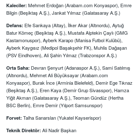
Kaleciler:
Mehmet Erdoğan (Arabam.com Konyaspor), Emre
Bilgin (Beşiktaş A.Ş.), Jankat Yılmaz (Galatasaray A.Ş.)
Defans:
Efe Sarıkaya (Altay), İlker Akar (Altınordu), Aytuğ
Batur Kömeç (Beşiktaş A.Ş.), Mustafa Alptekin Çaylı (GMG
Kastamonuspor), Ayberk Karapo (Manisa Futbol Kulübü),
Ayberk Kaygısız (Medipol Başakşehir FK), Muhlis Dağaşan
(PSV Eindhoven), Ali Şahin Yılmaz (Trabzonspor A.Ş.)
Orta Saha:
Devran Şenyurt (Adanaspor A.Ş.), Sami Satılmış
(Altınordu), Mehmet Ali Büyüksayar (Arabam.com
Konyaspor), Burak İnce (Arminia Bielefeld), Demir Ege Tıknaz
(Beşiktaş A.Ş.), Eren Kaya (Demir Grup Sivasspor), Hamza
Yiğit Akman (Galatasaray A.Ş.), Teoman Gündüz (Hertha
BSC Berlin), Emre Demir (Yılport Samsunspor)
Forvet:
Talha Sarıarslan (Yukatel Kayserispor)
Teknik Direktör:
Ali Nadir Başkan