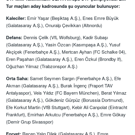
Tur maçları aday kadrosunda şu oyuncular bulunuyor:
Kaleciler:
Emir Yaşar (Beşiktaş A.Ş.), Enes Emre Büyük
(Galatasaray A.Ş.), Onuralp Çevikkan (Altınordu)
Defans:
Dennis Çelik (VfL Wolfsburg), Kadir Subaşı
(Galatasaray A.Ş.), Yasin Özcan (Kasımpaşa A.Ş.), Yusuf
Akçiçek (Fenerbahçe A.Ş.), Mertcan Ayhan (FC Schalke 04),
Eren Paşahan (Galatasaray A.Ş.), Eren Özkul (Brondby If),
Oğuzhan Yılmaz (Trabzonspor A.Ş.)
Orta Saha:
Samet Seymen Sargın (Fenerbahçe A.Ş.), Efe
Akman (Galatasaray A.Ş.), Burak İngenç (Fraport TAV
Antalyaspor), Veis Yıldız (FC Bayern München), Berat Yılmaz
(Galatasaray A.Ş.), Gökdeniz Gürpüz (Borussia Dortmund),
Efe Korkut Martin (VfB Stuttgart), Kebir Ali Canpolat (Eintracht
Frankfurt), Emirhan Arkutcu (Fenerbahçe A.Ş.), Emre Gökay
(Demir Grup Sivasspor)
Forvet:
Recep Yalın Dilek (Galatasaray A.Ş.), Emre