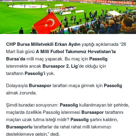
CHP Bursa Milletvekili Erkan Aydın
yaptığı açıklamada “28
Mart Salı günü
A Milli Futbol Takımımız Hırvatistan’la
Bursa’da
milli maç yapacak. Bu maç için
Passolig
istenmekte ancak
Bursaspor 2. Lig’
de olduğu için
taraftarın
Passolig’i
yok.
Dolayısıyla
Bursaspor
taraftarı maça girmek için
Passolig
almak zorunda.
Şimdi buradan soruyorum:
Passolig
kullanılmayan bir şehirde,
maçlarda özellikle Passolig istenmesi
Bursaspor
taraftarını
maçtan uzak tutma isteği midir?
Passolig
şartını kaldırın,
Bursasporlu
taraftarlar da rahat rahat milli takımımızı
desteklemeye gelsin.” dedi.