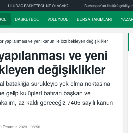
 OLACAK?
Bursaspor’un fikstürü çekiliyor
Nilüfer Belediyespor h
BOL
BASKETBOL
VOLEYBOL
BURSA TAKIMLARI
YAZA
r yapılanması ve yeni kanun ile bizi bekleyen değişiklikler
yapılanması ve yeni
kleyen değişiklikler
al bataklığa sürükleyip yok olma noktasına
e gelip kulüpleri batıran başkan ve
alım, az kaldı göreceğiz 7405 sayılı kanun
9 Temmuz 2023 - 08:56