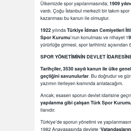
Ülkemizde spor yapılanmasında;
1909 yılı
vardı. Çoğu İstanbul merkezli bir takım spo
kazanması bu kanun ile olmuştur.
1922
yılında
Türkiye İdman Cemiyetleri İtti
Spor Kurumu
’nun konulması ve nihayet 1
9
yürürlüğe girmesi, spor tarihimiz açısından 
SPOR YÖNETİMİNİN DEVLET İDARESİNE
Tarihçiler, 3530 sayılı kanun ile ülke ge
geçtiğini savunulurlar
. Bu doğrudur ve gün
yazımın ilerleyen kısmında anlatacağım.
Ancak; esasen sporun devlet idarisine geç
yapılanma gibi çalışan Türk Spor Kurumu
ilanıdır.
Türkiye’de sporun yönetimi ve yapılanmasın
1982 Anayasasında devlete ‘
Vatandaşların