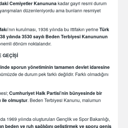
ndaki Cemiyetler Kanununa
kadar gayri resmi durum
r yarışmaları düzenleniyordu ama bunların resmiyet
fakı
’nın kurulması, 1936 yılında bu ittifakın yerine
Türk
38 yılında 3530 sayılı Beden Terbiyesi Kanununun
önemli dönüm noktalarıdır.
 GEÇİŞİ
nelinde sporun yönetiminin tamamen devlet idaresine
ümüzde de durum pek farklı değildir. Farklı olmadığını
mesi;
Cumhuriyet Halk Partisi’nin bünyesinde bir
 ile olmuştur
. Beden Terbiyesi Kanunu, malumun
da 1969 yılında oluşturulan Gençlik ve Spor Bakanlığı,
ın beden ve ruh sağlığını geliştirmek ve sporu geniş