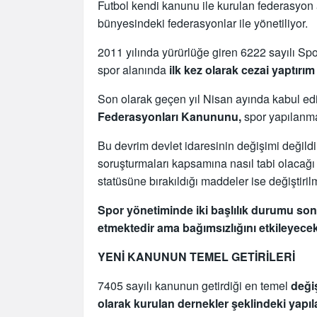
Futbol kendi kanunu ile kurulan federasyon 
bünyesindeki federasyonlar ile yönetiliyor.
2011 yılında yürürlüğe giren 6222 sayılı S
spor alanında
ilk kez olarak cezai yaptırı
Son olarak geçen yıl Nisan ayında kabul ed
Federasyonları Kanununu,
spor yapılanma
Bu devrim devlet idaresinin değişimi değild
soruşturmaları kapsamına nasıl tabi olacağı b
statüsüne bırakıldığı maddeler ise değiştirilm
Spor yönetiminde iki başlılık durumu son
etmektedir ama bağımsızlığını etkileyecek 
YENİ KANUNUN TEMEL GETİRİLERİ
7405 sayılı kanunun getirdiği en temel
deği
olarak kurulan dernekler şeklindeki yapı