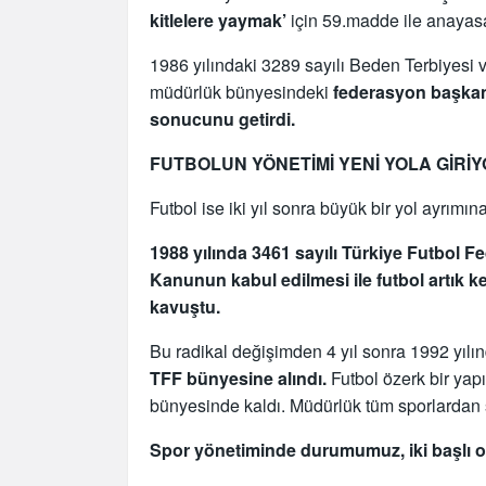
kitlelere yaymak’
için 59.madde ile anayasal 
1986 yılındaki 3289 sayılı Beden Terbiyes
müdürlük bünyesindeki
federasyon başkan
sonucunu getirdi.
FUTBOLUN YÖNETİMİ YENİ YOLA GİRİY
Futbol ise iki yıl sonra büyük bir yol ayrımına
1988 yılında 3461 sayılı Türkiye Futbol
Kanunun kabul edilmesi ile futbol artık 
kavuştu.
Bu radikal değişimden 4 yıl sonra 1992 yılı
TFF bünyesine alındı.
Futbol özerk bir yap
bünyesinde kaldı. Müdürlük tüm sporlardan 
Spor yönetiminde durumumuz, iki başlı oto