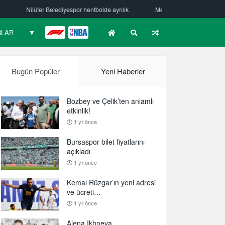
entbolde ayrılık
Mehmet Güzelsöz’den mesaj var!
Bursaspor Yörs
RLAR
▼
F1
NBA
Bugün Popüler
Yeni Haberler
Bozbey ve Çelik’ten anlamlı
etkinlik!
1 yıl önce
Bursaspor bilet fiyatlarını
açıkladı
1 yıl önce
Kemal Rüzgar’ın yeni adresi
ve ücreti…
1 yıl önce
Alena Ikhneva