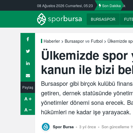
da
Nilüfer’de yaz okullarına ilgi büyük
08 Ağustos 2026 Cumartesi, 05:23
ULUDAĞ BASKETBOL NE
Son Dakika
BURSASPOR
FUT
Ülkemizde spo
Haberler
Bursaspor
ve
Futbol
Ülkemizde spor 
kanun ile bizi be
Bursaspor gibi birçok kulübü finans
Paylaş
getiren, dernek statüsünde yönetim
yönetimler dönemi sona erecek. Bak
hükümleri ne kadar işe yarayacak.
Spor Bursa
3 yıl önce
Son güncelleme 1