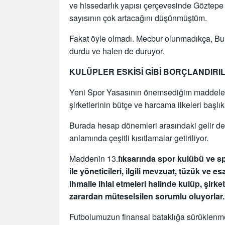
ve hissedarlık yapısı çerçevesinde Göztepe 
sayısının çok artacağını düşünmüştüm.
Fakat öyle olmadı. Mecbur olunmadıkça, Bur
durdu ve halen de duruyor.
KULÜPLER ESKİSİ GİBİ BORÇLANDIR
Yeni Spor Yasasının önemsediğim maddeleri
şirketlerinin bütçe ve harcama ilkeleri başlı
Burada hesap dönemleri arasındaki gelir dev
anlamında çeşitli kısıtlamalar getiriliyor.
Maddenin 13.
fıksarında spor kulübü ve s
ile yöneticileri, ilgili mevzuat, tüzük v
ihmalle ihlal etmeleri halinde kulüp, şirket
zarardan müteselsilen sorumlu oluyorlar.
Futbolumuzun finansal bataklığa sürüklenm