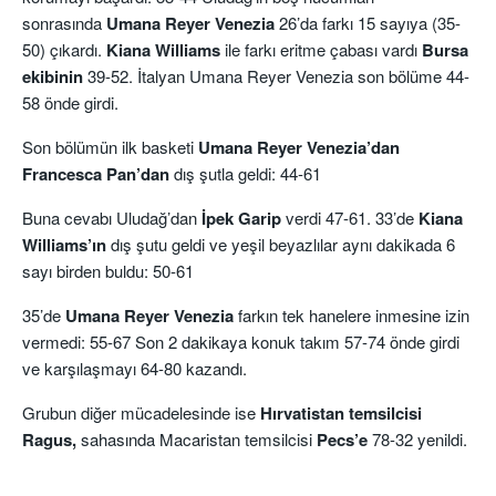
sonrasında
Umana Reyer Venezia
26’da farkı 15 sayıya (35-
50) çıkardı.
Kiana Williams
ile farkı eritme çabası vardı
Bursa
ekibinin
39-52. İtalyan Umana Reyer Venezia son bölüme 44-
58 önde girdi.
Son bölümün ilk basketi
Umana Reyer Venezia’dan
Francesca Pan’dan
dış şutla geldi: 44-61
Buna cevabı Uludağ’dan
İpek Garip
verdi 47-61. 33’de
Kiana
Williams’ın
dış şutu geldi ve yeşil beyazlılar aynı dakikada 6
sayı birden buldu: 50-61
35’de
Umana Reyer Venezia
farkın tek hanelere inmesine izin
vermedi: 55-67 Son 2 dakikaya konuk takım 57-74 önde girdi
ve karşılaşmayı 64-80 kazandı.
Grubun diğer mücadelesinde ise
Hırvatistan temsilcisi
Ragus,
sahasında Macaristan temsilcisi
Pecs’e
78-32 yenildi.