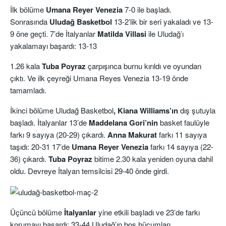
İlk bölüme
Umana Reyer Venezia
7-0 ile başladı.
Sonrasında
Uludağ Basketbol
13-2’lik bir seri yakaladı ve 13-
9 öne geçti. 7’de İtalyanlar
Matilda Villasi
ile Uludağ’ı
yakalamayı başardı: 13-13
1.26 kala
Tuba Poyraz
çarpışınca burnu kırıldı ve oyundan
çıktı. Ve ilk çeyreği Umana Reyes Venezia 13-19 önde
tamamladı.
İkinci bölüme Uludağ Basketbol
, Kiana Williams’ın
dış şutuyla
başladı. İtalyanlar 13’de
Maddelana Gori’nin
basket faulüyle
farkı 9 sayıya (20-29) çıkardı.
Anna Makurat
farkı 11 sayıya
taşıdı: 20-31 17’de
Umana Reyer Venezia
farkı 14 sayıya (22-
36) çıkardı.
Tuba Poyraz
bitime 2.30 kala yeniden oyuna dahil
oldu. Devreye İtalyan temsilcisi 29-40 önde girdi.
Üçüncü bölüme
İtalyanlar
yine etkili başladı ve 23’de farkı
korumayı başardı: 33-44 Uludağ’ın boş hücumları