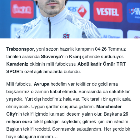
Trabzonspor,
yeni sezon hazırlık kampının 04-26 Temmuz
tarihleri arasında
Slovenya
‘nın
Kranj
şehrinde sürdürüyor.
Karadeniz
ekibinin milli futbolcusu
Abdülkadir
Ömür
TRT
SPOR
‘a özel açıklamalarda bulundu.
Milli futbolcu,
Avrupa
hedefim var teklifler de geldi ama
başkanımız o zaman kabul etmedi. Sonrasında da sakatlıklar
yaşadık. Yurt dışı hedefimiz hala var. Tek taraflı bir ayrılık asla
olmayacak. Uygun şartlar oluşursa giderim.
Manchester
City
‘nin teklifi içimde kalmadı desem yalan olur. Başkana
26
milyon euro
teklif geldiğini söyledim; gitmek için izin istedim.
Başkan teklifi reddetti. Sonrasında sakatlandım. Her şerde bir
hayır olduğuna inanırım…