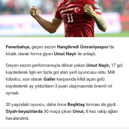
Fenerbahçe,
geçen sezon
Hangikredi Ümraniyespor
’da
kiralık olarak forma giyen
Umut Nayir
ile anlaştı.
Geçen sezon performansıyla dikkat çeken
Umut Nayir,
17 gol
kaydederek ligin en fazla gol atan yerli oyuncusu oldu. Milli
futbolcu, son olarak
Galler
karşısında kilidi açan golü
kaydederek ay yıldızlıların 3 puan ulaşmasında önemli rol
oynadı.
30 yaşındaki oyuncu, daha önce
Beşiktaş
forması da giydi.
Siyah-beyazlılarda
30 maça çıkan
Umut,
6 kez rakip ağları
havalandırdı.