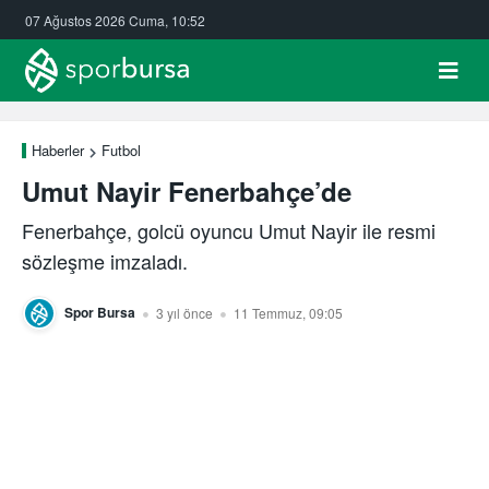
07 Ağustos 2026 Cuma, 10:52
Haberler
Futbol
Umut Nayir Fenerbahçe’de
Fenerbahçe, golcü oyuncu Umut Nayir ile resmi
sözleşme imzaladı.
Spor Bursa
3 yıl önce
11 Temmuz, 09:05