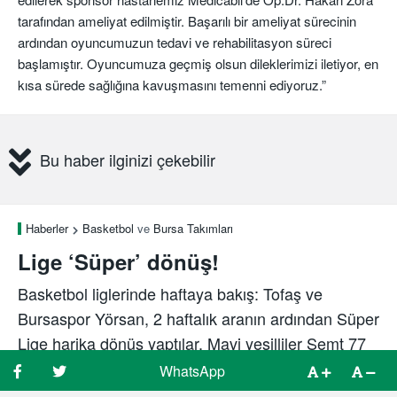
tarafından ameliyat edilmiştir. Başarılı bir ameliyat sürecinin
ardından oyuncumuzun tedavi ve rehabilitasyon süreci
başlamıştır. Oyuncumuza geçmiş olsun dileklerimizi iletiyor, en
kısa sürede sağlığına kavuşmasını temenni ediyoruz.”
Bu haber ilginizi çekebilir
Haberler
Basketbol
ve
Bursa Takımları
Lige ‘Süper’ dönüş!
Basketbol liglerinde haftaya bakış: Tofaş ve
Bursaspor Yörsan, 2 haftalık aranın ardından Süper
Lige harika dönüş yaptılar. Mavi yeşilliler Semt 77
Yalovaspor’u, Bursaspor Yörsan ise Ankara’da
WhatsApp
WhatsApp
Türk Telekom’u yendi. Final ve Romatem Uludağ