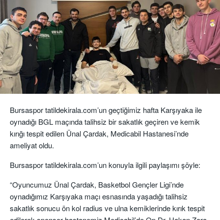
Bursaspor tatildekirala.com’un geçtiğimiz hafta Karşıyaka ile
oynadığı BGL maçında talihsiz bir sakatlık geçiren ve kemik
kırığı tespit edilen Ünal Çardak, Medicabil Hastanesi’nde
ameliyat oldu.
Bursaspor tatildekirala.com’un konuyla ilgili paylaşımı şöyle:
“Oyuncumuz Ünal Çardak, Basketbol Gençler Ligi’nde
oynadığımız Karşıyaka maçı esnasında yaşadığı talihsiz
sakatlık sonucu ön kol radius ve ulna kemiklerinde kırık tespit
edilerek sponsor hastanemiz Medicabil’de Op.Dr. Hakan Zora